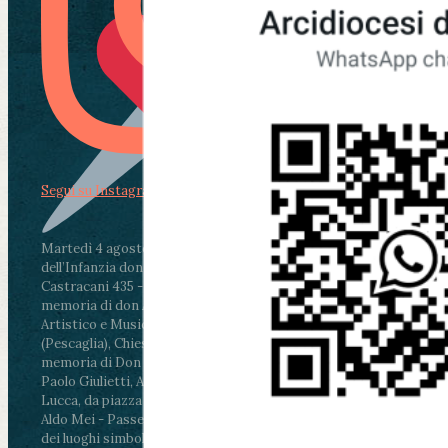
Segui su Instagram
Martedì 4 agosto2026
ore 11:30 - Lucca, Scuola
dell’Infanzia don Aldo Mei - Viale Castruccio
Castracani 435 - Inaugurazione murales in
memoria di don Aldo Mei curato dal Liceo
Artistico e Musicale “Passaglia”
.
ore 18 - Fiano
(Pescaglia), Chiesa parrocchiale - Messa in
memoria di Don Aldo Mei celebrata da mons.
Paolo Giulietti, Arcivescovo di Lucca
.
ore 20.30 -
Lucca, da piazza San Michele al Cippo di don
Aldo Mei - Passeggiata della Memoria in alcuni
dei luoghi simbolo della città. Ritrovo alle ore