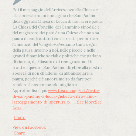
Poi il messaggio dell’Arcivescovo alla Chiesa e
alla società:
«Io mi immagino che San Paolino
dica oggi alla Chiesa di Lucca di non avere paura.
La Chiesa del Concilio, del Cammino sinodale e
del magistero dei papi è una Chiesa che non ha
paura di confrontarsi con la realtà per portare
l'annuncio del Vangelo»
.
«Vediamo tanti segni
della paura intorno a noi, nelle piccole e nelle
grandi dinamiche sociali e politiche che parlano
di riarmo, di chiusura e di remigrazione. Di
fronte a questo, San Paolino direbbe alla nostra
società di non chiudersi, di abbandonare la
paura, perché c'è ancora molto da fare per
rendere il nostro mondo migliore»
Approfondisci qui:
www.toscanaoggi.it/festa-
di-san-paolino-a-lucca-giulietti-ritroviamo-
latteggiamento-di-apertura-p...
...
See More
See
Less
Photo
View on Facebook
·
Share