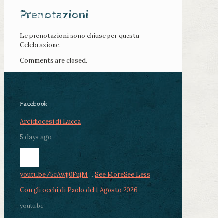
Prenotazioni
Le prenotazioni sono chiuse per questa
Celebrazione.
Comments are closed.
Facebook
Arcidiocesi di Lucca
5 days ago
youtu.be/5cAwjj0FujM
...
See More
See Less
Con gli occhi di Paolo del 1 Agosto 2026
youtu.be