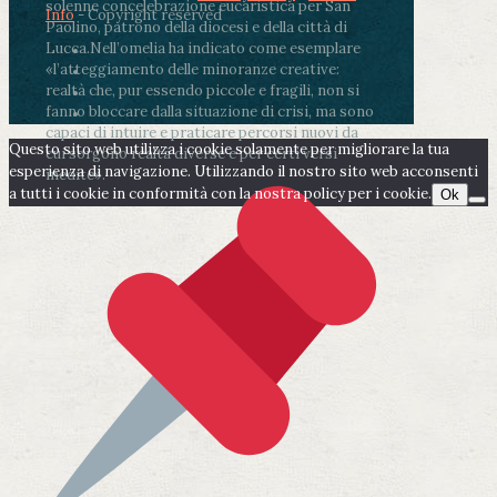
solenne concelebrazione eucaristica per San
Info
- Copyright reserved
Paolino, patrono della diocesi e della città di
Lucca.
Nell’omelia ha indicato come esemplare
«l’atteggiamento delle minoranze creative:
realtà che, pur essendo piccole e fragili, non si
fanno bloccare dalla situazione di crisi, ma sono
capaci di intuire e praticare percorsi nuovi da
Questo sito web utilizza i cookie solamente per migliorare la tua
cui sorgono realtà diverse e per certi versi
esperienza di navigazione. Utilizzando il nostro sito web acconsenti
inedite».
a tutti i cookie in conformità con la nostra policy per i cookie.
Ok