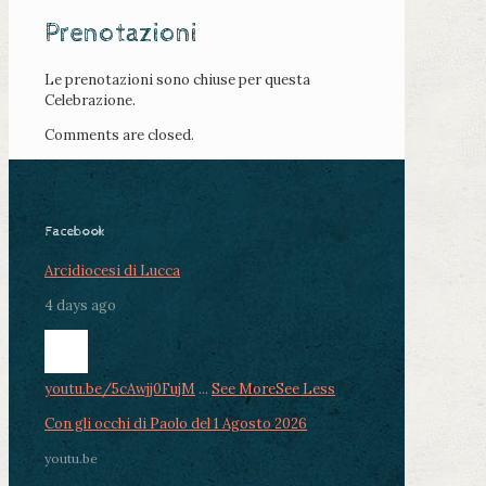
Prenotazioni
Le prenotazioni sono chiuse per questa
Celebrazione.
Comments are closed.
Facebook
Arcidiocesi di Lucca
4 days ago
youtu.be/5cAwjj0FujM
...
See More
See Less
Con gli occhi di Paolo del 1 Agosto 2026
youtu.be