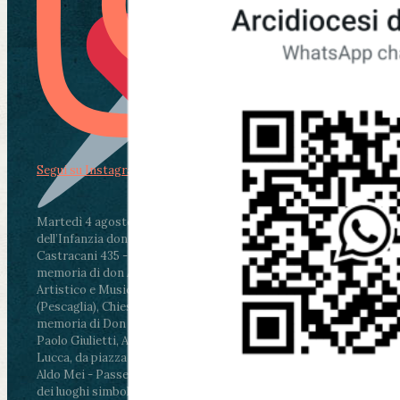
Segui su Instagram
Martedì 4 agosto2026
ore 11:30 - Lucca, Scuola
dell’Infanzia don Aldo Mei - Viale Castruccio
Castracani 435 - Inaugurazione murales in
memoria di don Aldo Mei curato dal Liceo
Artistico e Musicale “Passaglia”
.
ore 18 - Fiano
(Pescaglia), Chiesa parrocchiale - Messa in
memoria di Don Aldo Mei celebrata da mons.
Paolo Giulietti, Arcivescovo di Lucca
.
ore 20.30 -
Lucca, da piazza San Michele al Cippo di don
Aldo Mei - Passeggiata della Memoria in alcuni
dei luoghi simbolo della città. Ritrovo alle ore