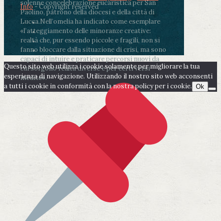
solenne concelebrazione eucaristica per San
Info
- Copyright reserved
Paolino, patrono della diocesi e della città di
Lucca.
Nell’omelia ha indicato come esemplare
«l’atteggiamento delle minoranze creative:
realtà che, pur essendo piccole e fragili, non si
fanno bloccare dalla situazione di crisi, ma sono
capaci di intuire e praticare percorsi nuovi da
Questo sito web utilizza i cookie solamente per migliorare la tua
cui sorgono realtà diverse e per certi versi
esperienza di navigazione. Utilizzando il nostro sito web acconsenti
inedite».
a tutti i cookie in conformità con la nostra policy per i cookie.
Ok