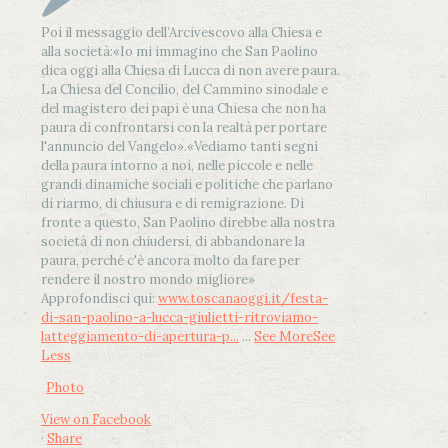
Poi il messaggio dell’Arcivescovo alla Chiesa e
alla società:
«Io mi immagino che San Paolino
dica oggi alla Chiesa di Lucca di non avere paura.
La Chiesa del Concilio, del Cammino sinodale e
del magistero dei papi è una Chiesa che non ha
paura di confrontarsi con la realtà per portare
l'annuncio del Vangelo»
.
«Vediamo tanti segni
della paura intorno a noi, nelle piccole e nelle
grandi dinamiche sociali e politiche che parlano
di riarmo, di chiusura e di remigrazione. Di
fronte a questo, San Paolino direbbe alla nostra
società di non chiudersi, di abbandonare la
paura, perché c'è ancora molto da fare per
rendere il nostro mondo migliore»
Approfondisci qui:
www.toscanaoggi.it/festa-
di-san-paolino-a-lucca-giulietti-ritroviamo-
latteggiamento-di-apertura-p...
...
See More
See
Less
Photo
View on Facebook
·
Share