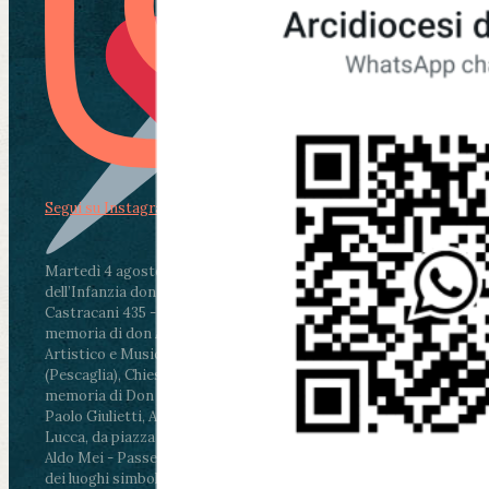
Segui su Instagram
Martedì 4 agosto2026
ore 11:30 - Lucca, Scuola
dell’Infanzia don Aldo Mei - Viale Castruccio
Castracani 435 - Inaugurazione murales in
memoria di don Aldo Mei curato dal Liceo
Artistico e Musicale “Passaglia”
.
ore 18 - Fiano
(Pescaglia), Chiesa parrocchiale - Messa in
memoria di Don Aldo Mei celebrata da mons.
Paolo Giulietti, Arcivescovo di Lucca
.
ore 20.30 -
Lucca, da piazza San Michele al Cippo di don
Aldo Mei - Passeggiata della Memoria in alcuni
dei luoghi simbolo della città. Ritrovo alle ore