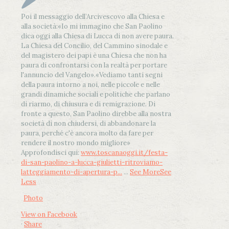
Poi il messaggio dell’Arcivescovo alla Chiesa e
alla società:
«Io mi immagino che San Paolino
dica oggi alla Chiesa di Lucca di non avere paura.
La Chiesa del Concilio, del Cammino sinodale e
del magistero dei papi è una Chiesa che non ha
paura di confrontarsi con la realtà per portare
l'annuncio del Vangelo»
.
«Vediamo tanti segni
della paura intorno a noi, nelle piccole e nelle
grandi dinamiche sociali e politiche che parlano
di riarmo, di chiusura e di remigrazione. Di
fronte a questo, San Paolino direbbe alla nostra
società di non chiudersi, di abbandonare la
paura, perché c'è ancora molto da fare per
rendere il nostro mondo migliore»
Approfondisci qui:
www.toscanaoggi.it/festa-
di-san-paolino-a-lucca-giulietti-ritroviamo-
latteggiamento-di-apertura-p...
...
See More
See
Less
Photo
View on Facebook
·
Share