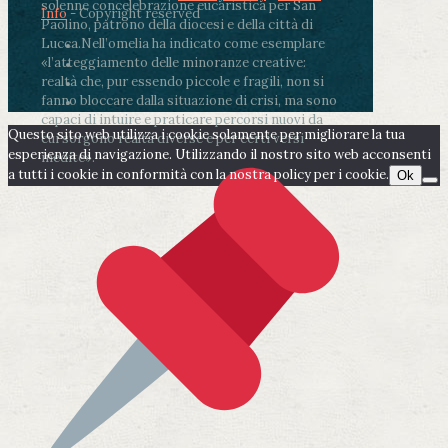
solenne concelebrazione eucaristica per San
Info
- Copyright reserved
Paolino, patrono della diocesi e della città di
Lucca.
Nell’omelia ha indicato come esemplare
«l’atteggiamento delle minoranze creative:
realtà che, pur essendo piccole e fragili, non si
fanno bloccare dalla situazione di crisi, ma sono
capaci di intuire e praticare percorsi nuovi da
Questo sito web utilizza i cookie solamente per migliorare la tua
cui sorgono realtà diverse e per certi versi
esperienza di navigazione. Utilizzando il nostro sito web acconsenti
inedite».
a tutti i cookie in conformità con la nostra policy per i cookie.
Ok