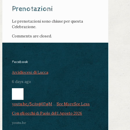
Prenotazioni
Le prenotazioni sono chiuse per questa
Celebrazione.
Comments are closed.
Facebook
Arcidiocesi di Lucca
6 days ago
youtu.be/5cAwjj0FujM
...
See More
See Less
Con gli occhi di Paolo del 1 Agosto 2026
youtu.be