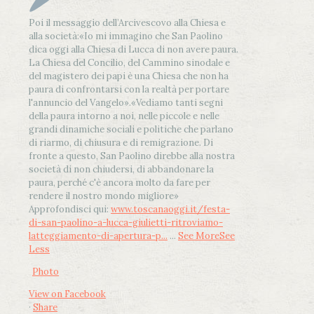
Poi il messaggio dell’Arcivescovo alla Chiesa e
alla società:
«Io mi immagino che San Paolino
dica oggi alla Chiesa di Lucca di non avere paura.
La Chiesa del Concilio, del Cammino sinodale e
del magistero dei papi è una Chiesa che non ha
paura di confrontarsi con la realtà per portare
l'annuncio del Vangelo»
.
«Vediamo tanti segni
della paura intorno a noi, nelle piccole e nelle
grandi dinamiche sociali e politiche che parlano
di riarmo, di chiusura e di remigrazione. Di
fronte a questo, San Paolino direbbe alla nostra
società di non chiudersi, di abbandonare la
paura, perché c'è ancora molto da fare per
rendere il nostro mondo migliore»
Approfondisci qui:
www.toscanaoggi.it/festa-
di-san-paolino-a-lucca-giulietti-ritroviamo-
latteggiamento-di-apertura-p...
...
See More
See
Less
Photo
View on Facebook
·
Share