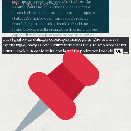
solenne concelebrazione eucaristica per San
Info
- Copyright reserved
Paolino, patrono della diocesi e della città di
Lucca.
Nell’omelia ha indicato come esemplare
«l’atteggiamento delle minoranze creative:
realtà che, pur essendo piccole e fragili, non si
fanno bloccare dalla situazione di crisi, ma sono
capaci di intuire e praticare percorsi nuovi da
Questo sito web utilizza i cookie solamente per migliorare la tua
cui sorgono realtà diverse e per certi versi
esperienza di navigazione. Utilizzando il nostro sito web acconsenti
inedite».
a tutti i cookie in conformità con la nostra policy per i cookie.
Ok