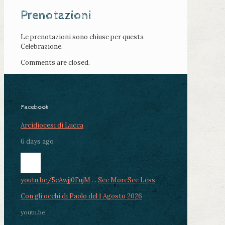
Prenotazioni
Le prenotazioni sono chiuse per questa
Celebrazione.
Comments are closed.
Facebook
Arcidiocesi di Lucca
6 days ago
youtu.be/5cAwjj0FujM
...
See More
See Less
Con gli occhi di Paolo del 1 Agosto 2026
youtu.be