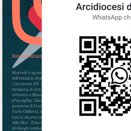
Segui su Instagram
Martedì 4 agosto2026
ore 11:30 - Lucca, Scuola
dell’Infanzia don Aldo Mei - Viale Castruccio
Castracani 435 - Inaugurazione murales in
memoria di don Aldo Mei curato dal Liceo
Artistico e Musicale “Passaglia”
.
ore 18 - Fiano
(Pescaglia), Chiesa parrocchiale - Messa in
memoria di Don Aldo Mei celebrata da mons.
Paolo Giulietti, Arcivescovo di Lucca
.
ore 20.30 -
Lucca, da piazza San Michele al Cippo di don
Aldo Mei - Passeggiata della Memoria in alcuni
dei luoghi simbolo della città. Ritrovo alle ore