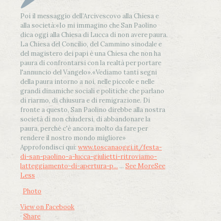
Poi il messaggio dell’Arcivescovo alla Chiesa e
alla società:
«Io mi immagino che San Paolino
dica oggi alla Chiesa di Lucca di non avere paura.
La Chiesa del Concilio, del Cammino sinodale e
del magistero dei papi è una Chiesa che non ha
paura di confrontarsi con la realtà per portare
l'annuncio del Vangelo»
.
«Vediamo tanti segni
della paura intorno a noi, nelle piccole e nelle
grandi dinamiche sociali e politiche che parlano
di riarmo, di chiusura e di remigrazione. Di
fronte a questo, San Paolino direbbe alla nostra
società di non chiudersi, di abbandonare la
paura, perché c'è ancora molto da fare per
rendere il nostro mondo migliore»
Approfondisci qui:
www.toscanaoggi.it/festa-
di-san-paolino-a-lucca-giulietti-ritroviamo-
latteggiamento-di-apertura-p...
...
See More
See
Less
Photo
View on Facebook
·
Share