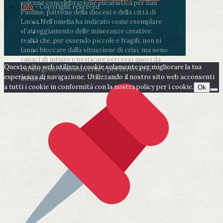
solenne concelebrazione eucaristica per San
Info
- Copyright reserved
Paolino, patrono della diocesi e della città di
Lucca.
Nell’omelia ha indicato come esemplare
«l’atteggiamento delle minoranze creative:
realtà che, pur essendo piccole e fragili, non si
fanno bloccare dalla situazione di crisi, ma sono
capaci di intuire e praticare percorsi nuovi da
Questo sito web utilizza i cookie solamente per migliorare la tua
cui sorgono realtà diverse e per certi versi
esperienza di navigazione. Utilizzando il nostro sito web acconsenti
inedite».
a tutti i cookie in conformità con la nostra policy per i cookie.
Ok