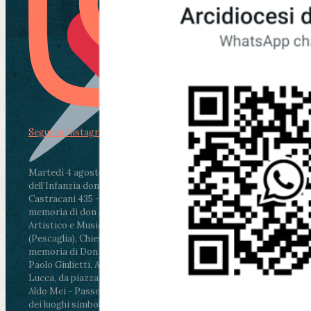
Segui su Instagram
Martedì 4 agosto2026
ore 11:30 - Lucca, Scuola
dell’Infanzia don Aldo Mei - Viale Castruccio
Castracani 435 - Inaugurazione murales in
memoria di don Aldo Mei curato dal Liceo
Artistico e Musicale “Passaglia”
.
ore 18 - Fiano
(Pescaglia), Chiesa parrocchiale - Messa in
memoria di Don Aldo Mei celebrata da mons.
Paolo Giulietti, Arcivescovo di Lucca
.
ore 20.30 -
Lucca, da piazza San Michele al Cippo di don
Aldo Mei - Passeggiata della Memoria in alcuni
dei luoghi simbolo della città. Ritrovo alle ore