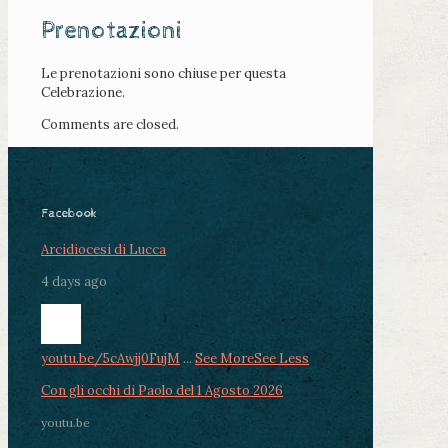
Prenotazioni
Le prenotazioni sono chiuse per questa
Celebrazione.
Comments are closed.
Facebook
Arcidiocesi di Lucca
4 days ago
youtu.be/5cAwjj0FujM
...
See More
See Less
Con gli occhi di Paolo del 1 Agosto 2026
youtu.be