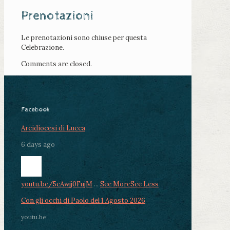
Prenotazioni
Le prenotazioni sono chiuse per questa
Celebrazione.
Comments are closed.
Facebook
Arcidiocesi di Lucca
6 days ago
youtu.be/5cAwjj0FujM
...
See More
See Less
Con gli occhi di Paolo del 1 Agosto 2026
youtu.be