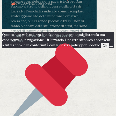
solenne concelebrazione eucaristica per San
Info
- Copyright reserved
Paolino, patrono della diocesi e della città di
Lucca.
Nell’omelia ha indicato come esemplare
«l’atteggiamento delle minoranze creative:
realtà che, pur essendo piccole e fragili, non si
fanno bloccare dalla situazione di crisi, ma sono
capaci di intuire e praticare percorsi nuovi da
Questo sito web utilizza i cookie solamente per migliorare la tua
cui sorgono realtà diverse e per certi versi
esperienza di navigazione. Utilizzando il nostro sito web acconsenti
inedite».
a tutti i cookie in conformità con la nostra policy per i cookie.
Ok