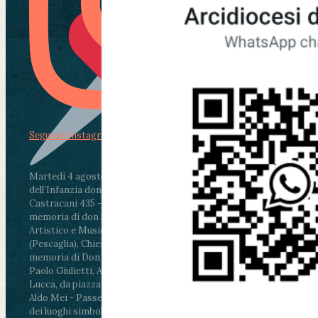
Segui su Instagram
Martedì 4 agosto2026
ore 11:30 - Lucca, Scuola
dell’Infanzia don Aldo Mei - Viale Castruccio
Castracani 435 - Inaugurazione murales in
memoria di don Aldo Mei curato dal Liceo
Artistico e Musicale “Passaglia”
.
ore 18 - Fiano
(Pescaglia), Chiesa parrocchiale - Messa in
memoria di Don Aldo Mei celebrata da mons.
Paolo Giulietti, Arcivescovo di Lucca
.
ore 20.30 -
Lucca, da piazza San Michele al Cippo di don
Aldo Mei - Passeggiata della Memoria in alcuni
dei luoghi simbolo della città. Ritrovo alle ore