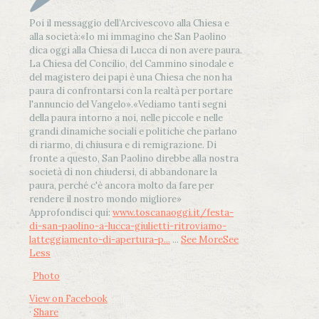
Poi il messaggio dell’Arcivescovo alla Chiesa e
alla società:
«Io mi immagino che San Paolino
dica oggi alla Chiesa di Lucca di non avere paura.
La Chiesa del Concilio, del Cammino sinodale e
del magistero dei papi è una Chiesa che non ha
paura di confrontarsi con la realtà per portare
l'annuncio del Vangelo»
.
«Vediamo tanti segni
della paura intorno a noi, nelle piccole e nelle
grandi dinamiche sociali e politiche che parlano
di riarmo, di chiusura e di remigrazione. Di
fronte a questo, San Paolino direbbe alla nostra
società di non chiudersi, di abbandonare la
paura, perché c'è ancora molto da fare per
rendere il nostro mondo migliore»
Approfondisci qui:
www.toscanaoggi.it/festa-
di-san-paolino-a-lucca-giulietti-ritroviamo-
latteggiamento-di-apertura-p...
...
See More
See
Less
Photo
View on Facebook
·
Share