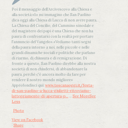
Poi il messaggio dell’Arcivescovo alla Chiesa e
alla società:
«Io mi immagino che San Paolino
dica oggi alla Chiesa di Lucca di non avere paura.
La Chiesa del Concilio, del Cammino sinodale e
del magistero dei papi è una Chiesa che non ha
paura di confrontarsi con la realtà per portare
l'annuncio del Vangelo»
.
«Vediamo tanti segni
della paura intorno a noi, nelle piccole e nelle
grandi dinamiche sociali e politiche che parlano
di riarmo, di chiusura e di remigrazione. Di
fronte a questo, San Paolino direbbe alla nostra
società di non chiudersi, di abbandonare la
paura, perché c'è ancora molto da fare per
rendere il nostro mondo migliore»
Approfondisci qui:
www.toscanaoggi.it/festa-
di-san-paolino-a-lucca-giulietti-ritroviamo-
latteggiamento-di-apertura-p...
...
See More
See
Less
Photo
View on Facebook
·
Share