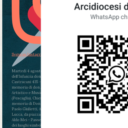
Segui su Instagram
Martedì 4 agosto2026
ore 11:30 - Lucca, Scuola
dell’Infanzia don Aldo Mei - Viale Castruccio
Castracani 435 - Inaugurazione murales in
memoria di don Aldo Mei curato dal Liceo
Artistico e Musicale “Passaglia”
.
ore 18 - Fiano
(Pescaglia), Chiesa parrocchiale - Messa in
memoria di Don Aldo Mei celebrata da mons.
Paolo Giulietti, Arcivescovo di Lucca
.
ore 20.30 -
Lucca, da piazza San Michele al Cippo di don
Aldo Mei - Passeggiata della Memoria in alcuni
dei luoghi simbolo della città. Ritrovo alle ore