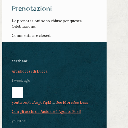
Prenotazioni
Le prenotazioni sono chiuse per questa
Celebrazione.
Comments are closed.
Facebook
Arcidiocesi di Lucca
1 week ago
youtu.be/5cAwjj0FujM
...
See More
See Less
Con gli occhi di Paolo del 1 Agosto 2026
youtu.be