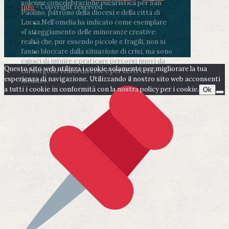
solenne concelebrazione eucaristica per San
Info
- Copyright reserved
Paolino, patrono della diocesi e della città di
Lucca.
Nell’omelia ha indicato come esemplare
«l’atteggiamento delle minoranze creative:
realtà che, pur essendo piccole e fragili, non si
fanno bloccare dalla situazione di crisi, ma sono
capaci di intuire e praticare percorsi nuovi da
Questo sito web utilizza i cookie solamente per migliorare la tua
cui sorgono realtà diverse e per certi versi
esperienza di navigazione. Utilizzando il nostro sito web acconsenti
inedite».
a tutti i cookie in conformità con la nostra policy per i cookie.
Ok