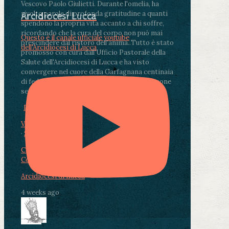
Vescovo Paolo Giulietti. Durante l'omelia, ha
rivolto parole di profonda gratitudine a quanti
Arcidiocesi Lucca
spendono la propria vita accanto a chi soffre,
ricordando che la cura del corpo non può mai
Questo è il canale ufficiale youtube
prescindere dal ristoro dell'anima.
.
Tutto è stato
dell'Arcidiocesi di Lucca
promosso con cura dall'Ufficio Pastorale della
Salute dell'Arcidiocesi di Lucca e ha visto
convergere nel cuore della Garfagnana centinaia
di fedeli, operatori sanitari, volontari e persone
segnate dalla malattia.
...
See More
See Less
Photo
View on Facebook
·
Share
Condividi su Facebook
Condividi su Twitter
Condividi su LinkedIn
Condividi via email
Arcidiocesi di Lucca
4 weeks ago