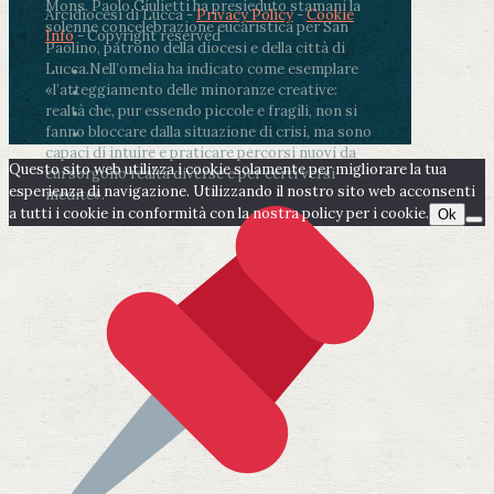
Mons. Paolo Giulietti ha presieduto stamani la
Arcidiocesi di Lucca -
Privacy Policy
-
Cookie
solenne concelebrazione eucaristica per San
Info
- Copyright reserved
Paolino, patrono della diocesi e della città di
Lucca.
Nell’omelia ha indicato come esemplare
«l’atteggiamento delle minoranze creative:
realtà che, pur essendo piccole e fragili, non si
fanno bloccare dalla situazione di crisi, ma sono
capaci di intuire e praticare percorsi nuovi da
Questo sito web utilizza i cookie solamente per migliorare la tua
cui sorgono realtà diverse e per certi versi
esperienza di navigazione. Utilizzando il nostro sito web acconsenti
inedite».
a tutti i cookie in conformità con la nostra policy per i cookie.
Ok