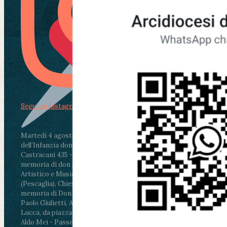
Segui su Instagram
Martedì 4 agosto2026
ore 11:30 - Lucca, Scuola
dell’Infanzia don Aldo Mei - Viale Castruccio
Castracani 435 - Inaugurazione murales in
memoria di don Aldo Mei curato dal Liceo
Artistico e Musicale “Passaglia”
.
ore 18 - Fiano
(Pescaglia), Chiesa parrocchiale - Messa in
memoria di Don Aldo Mei celebrata da mons.
Paolo Giulietti, Arcivescovo di Lucca
.
ore 20.30 -
Lucca, da piazza San Michele al Cippo di don
Aldo Mei - Passeggiata della Memoria in alcuni