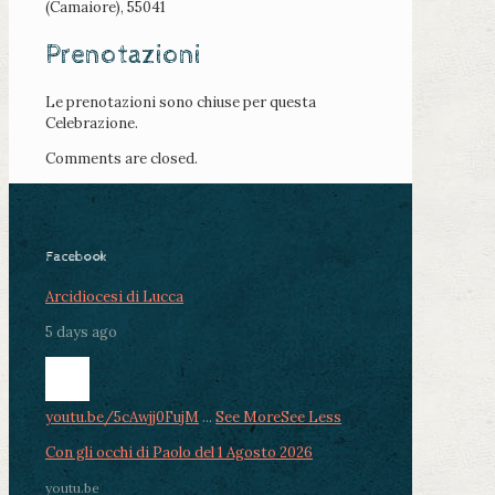
(Camaiore), 55041
Prenotazioni
Le prenotazioni sono chiuse per questa
Celebrazione.
Comments are closed.
Facebook
Arcidiocesi di Lucca
5 days ago
youtu.be/5cAwjj0FujM
...
See More
See Less
Con gli occhi di Paolo del 1 Agosto 2026
youtu.be