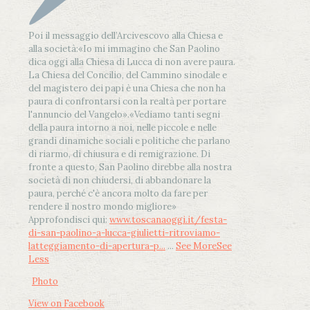
Poi il messaggio dell’Arcivescovo alla Chiesa e
alla società:
«Io mi immagino che San Paolino
dica oggi alla Chiesa di Lucca di non avere paura.
La Chiesa del Concilio, del Cammino sinodale e
del magistero dei papi è una Chiesa che non ha
paura di confrontarsi con la realtà per portare
l'annuncio del Vangelo»
.
«Vediamo tanti segni
della paura intorno a noi, nelle piccole e nelle
grandi dinamiche sociali e politiche che parlano
di riarmo, di chiusura e di remigrazione. Di
fronte a questo, San Paolino direbbe alla nostra
società di non chiudersi, di abbandonare la
paura, perché c'è ancora molto da fare per
rendere il nostro mondo migliore»
Approfondisci qui:
www.toscanaoggi.it/festa-
di-san-paolino-a-lucca-giulietti-ritroviamo-
latteggiamento-di-apertura-p...
...
See More
See
Less
Photo
View on Facebook