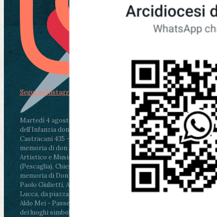
Segui su Instagram
Martedì 4 agosto2026
ore 11:30 - Lucca, Scuola
dell’Infanzia don Aldo Mei - Viale Castruccio
Castracani 435 - Inaugurazione murales in
memoria di don Aldo Mei curato dal Liceo
Artistico e Musicale “Passaglia”
.
ore 18 - Fiano
(Pescaglia), Chiesa parrocchiale - Messa in
memoria di Don Aldo Mei celebrata da mons.
Paolo Giulietti, Arcivescovo di Lucca
.
ore 20.30 -
Lucca, da piazza San Michele al Cippo di don
Aldo Mei - Passeggiata della Memoria in alcuni
dei luoghi simbolo della città. Ritrovo alle ore