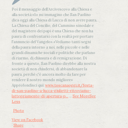
Poi il messaggio dell’Arcivescovo alla Chiesa e
alla società:
«Io mi immagino che San Paolino
dica oggi alla Chiesa di Lucca di non avere paura.
La Chiesa del Concilio, del Cammino sinodale e
del magistero dei papi è una Chiesa che non ha
paura di confrontarsi con la realtà per portare
l'annuncio del Vangelo»
.
«Vediamo tanti segni
della paura intorno a noi, nelle piccole e nelle
grandi dinamiche sociali e politiche che parlano
di riarmo, di chiusura e di remigrazione. Di
fronte a questo, San Paolino direbbe alla nostra
società di non chiudersi, di abbandonare la
paura, perché c'è ancora molto da fare per
rendere il nostro mondo migliore»
Approfondisci qui:
www.toscanaoggi.it/festa-
di-san-paolino-a-lucca-giulietti-ritroviamo-
latteggiamento-di-apertura-p...
...
See More
See
Less
Photo
View on Facebook
·
Share