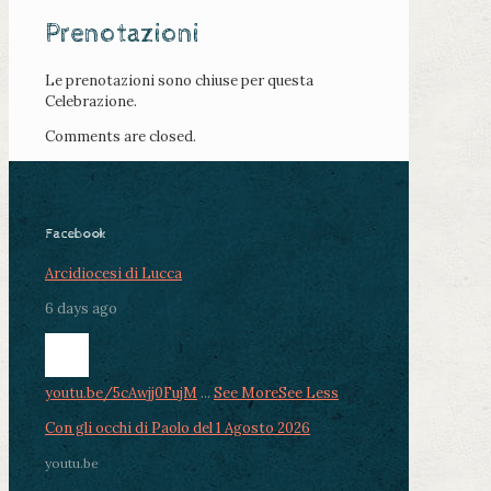
Prenotazioni
Le prenotazioni sono chiuse per questa
Celebrazione.
Comments are closed.
Facebook
Arcidiocesi di Lucca
6 days ago
youtu.be/5cAwjj0FujM
...
See More
See Less
Con gli occhi di Paolo del 1 Agosto 2026
youtu.be