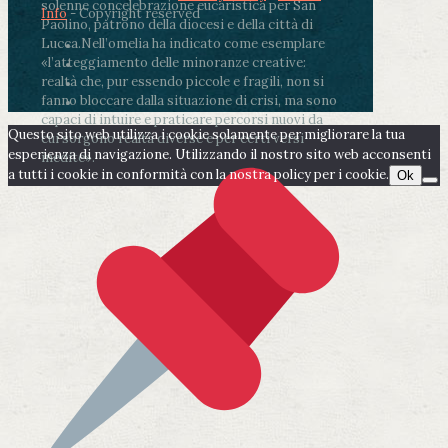
solenne concelebrazione eucaristica per San
Info
- Copyright reserved
Paolino, patrono della diocesi e della città di
Lucca.
Nell’omelia ha indicato come esemplare
«l’atteggiamento delle minoranze creative:
realtà che, pur essendo piccole e fragili, non si
fanno bloccare dalla situazione di crisi, ma sono
capaci di intuire e praticare percorsi nuovi da
Questo sito web utilizza i cookie solamente per migliorare la tua
cui sorgono realtà diverse e per certi versi
esperienza di navigazione. Utilizzando il nostro sito web acconsenti
inedite».
a tutti i cookie in conformità con la nostra policy per i cookie.
Ok