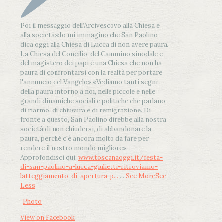
Poi il messaggio dell’Arcivescovo alla Chiesa e
alla società:
«Io mi immagino che San Paolino
dica oggi alla Chiesa di Lucca di non avere paura.
La Chiesa del Concilio, del Cammino sinodale e
del magistero dei papi è una Chiesa che non ha
paura di confrontarsi con la realtà per portare
l'annuncio del Vangelo»
.
«Vediamo tanti segni
della paura intorno a noi, nelle piccole e nelle
grandi dinamiche sociali e politiche che parlano
di riarmo, di chiusura e di remigrazione. Di
fronte a questo, San Paolino direbbe alla nostra
società di non chiudersi, di abbandonare la
paura, perché c'è ancora molto da fare per
rendere il nostro mondo migliore»
Approfondisci qui:
www.toscanaoggi.it/festa-
di-san-paolino-a-lucca-giulietti-ritroviamo-
latteggiamento-di-apertura-p...
...
See More
See
Less
Photo
View on Facebook