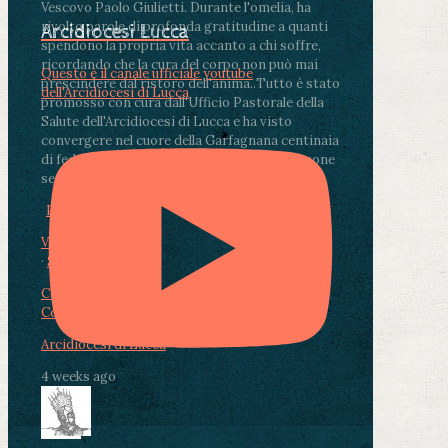
Vescovo Paolo Giulietti. Durante l'omelia, ha
rivolto parole di profonda gratitudine a quanti
Arcidiocesi Lucca
spendono la propria vita accanto a chi soffre,
ricordando che la cura del corpo non può mai
Questo è il canale ufficiale youtube
prescindere dal ristoro dell'anima.
.
Tutto è stato
dell'Arcidiocesi di Lucca
promosso con cura dall'Ufficio Pastorale della
Salute dell'Arcidiocesi di Lucca e ha visto
convergere nel cuore della Garfagnana centinaia
di fedeli, operatori sanitari, volontari e persone
segnate dalla malattia.
...
See More
See Less
Photo
View on Facebook
·
Share
Condividi su Facebook
Condividi su Twitter
Condividi su LinkedIn
Condividi via email
Arcidiocesi di Lucca
4 weeks ago