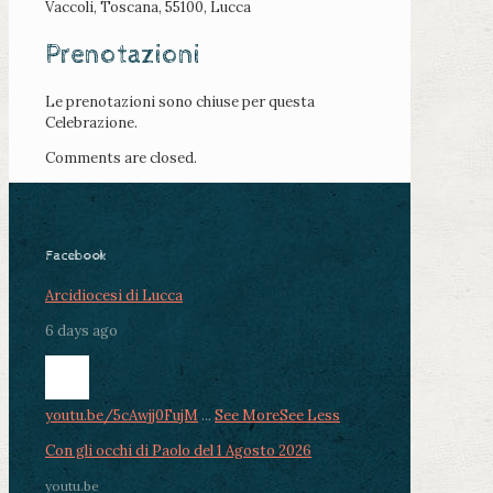
Vaccoli, Toscana, 55100, Lucca
Prenotazioni
Le prenotazioni sono chiuse per questa
Celebrazione.
Comments are closed.
Facebook
Arcidiocesi di Lucca
6 days ago
youtu.be/5cAwjj0FujM
...
See More
See Less
Con gli occhi di Paolo del 1 Agosto 2026
youtu.be