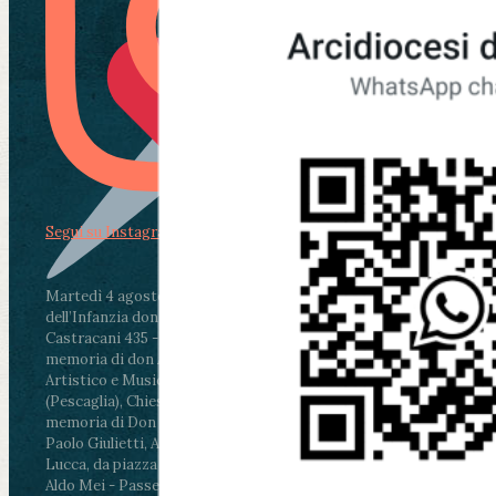
Segui su Instagram
Martedì 4 agosto2026
ore 11:30 - Lucca, Scuola
dell’Infanzia don Aldo Mei - Viale Castruccio
Castracani 435 - Inaugurazione murales in
memoria di don Aldo Mei curato dal Liceo
Artistico e Musicale “Passaglia”
.
ore 18 - Fiano
(Pescaglia), Chiesa parrocchiale - Messa in
memoria di Don Aldo Mei celebrata da mons.
Paolo Giulietti, Arcivescovo di Lucca
.
ore 20.30 -
Lucca, da piazza San Michele al Cippo di don
Aldo Mei - Passeggiata della Memoria in alcuni