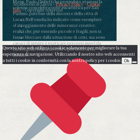
Mons. Paolo Giulietti ha presieduto stamani la
Arcidiocesi di Lucca -
Privacy Policy
-
Cookie
solenne concelebrazione eucaristica per San
Info
- Copyright reserved
Paolino, patrono della diocesi e della città di
Lucca.
Nell’omelia ha indicato come esemplare
«l’atteggiamento delle minoranze creative:
realtà che, pur essendo piccole e fragili, non si
fanno bloccare dalla situazione di crisi, ma sono
capaci di intuire e praticare percorsi nuovi da
Questo sito web utilizza i cookie solamente per migliorare la tua
cui sorgono realtà diverse e per certi versi
esperienza di navigazione. Utilizzando il nostro sito web acconsenti
inedite».
a tutti i cookie in conformità con la nostra policy per i cookie.
Ok