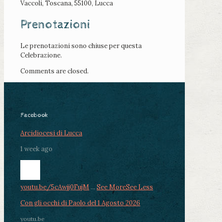
Vaccoli, Toscana, 55100, Lucca
Prenotazioni
Le prenotazioni sono chiuse per questa
Celebrazione.
Comments are closed.
Facebook
Arcidiocesi di Lucca
1 week ago
youtu.be/5cAwjj0FujM
...
See More
See Less
Con gli occhi di Paolo del 1 Agosto 2026
youtu.be