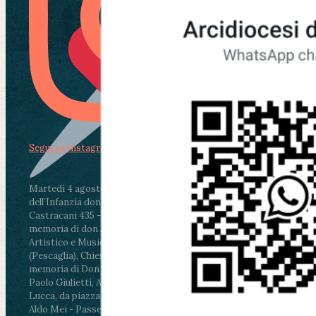
Segui su Instagram
Martedì 4 agosto2026
ore 11:30 - Lucca, Scuola
dell’Infanzia don Aldo Mei - Viale Castruccio
Castracani 435 - Inaugurazione murales in
memoria di don Aldo Mei curato dal Liceo
Artistico e Musicale “Passaglia”
.
ore 18 - Fiano
(Pescaglia), Chiesa parrocchiale - Messa in
memoria di Don Aldo Mei celebrata da mons.
Paolo Giulietti, Arcivescovo di Lucca
.
ore 20.30 -
Lucca, da piazza San Michele al Cippo di don
Aldo Mei - Passeggiata della Memoria in alcuni