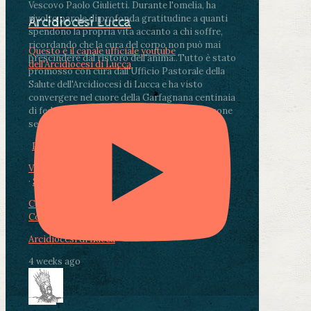
Vescovo Paolo Giulietti. Durante l'omelia, ha
rivolto parole di profonda gratitudine a quanti
Arcidiocesi Lucca
spendono la propria vita accanto a chi soffre,
ricordando che la cura del corpo non può mai
Questo è il canale ufficiale youtube
prescindere dal ristoro dell'anima.
.
Tutto è stato
dell'Arcidiocesi di Lucca
promosso con cura dall'Ufficio Pastorale della
Salute dell'Arcidiocesi di Lucca e ha visto
convergere nel cuore della Garfagnana centinaia
di fedeli, operatori sanitari, volontari e persone
segnate dalla malattia.
...
See More
See Less
Photo
View on Facebook
·
Share
Condividi su Facebook
Condividi su Twitter
Condividi su LinkedIn
Condividi via email
Arcidiocesi di Lucca
4 weeks ago