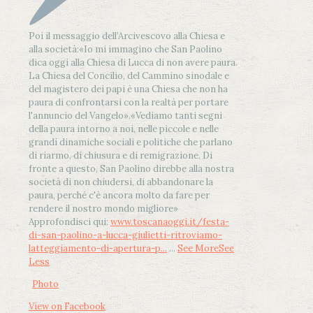
Poi il messaggio dell’Arcivescovo alla Chiesa e
alla società:
«Io mi immagino che San Paolino
dica oggi alla Chiesa di Lucca di non avere paura.
La Chiesa del Concilio, del Cammino sinodale e
del magistero dei papi è una Chiesa che non ha
paura di confrontarsi con la realtà per portare
l'annuncio del Vangelo»
.
«Vediamo tanti segni
della paura intorno a noi, nelle piccole e nelle
grandi dinamiche sociali e politiche che parlano
di riarmo, di chiusura e di remigrazione. Di
fronte a questo, San Paolino direbbe alla nostra
società di non chiudersi, di abbandonare la
paura, perché c'è ancora molto da fare per
rendere il nostro mondo migliore»
Approfondisci qui:
www.toscanaoggi.it/festa-
di-san-paolino-a-lucca-giulietti-ritroviamo-
latteggiamento-di-apertura-p...
...
See More
See
Less
Photo
View on Facebook