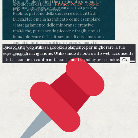
Mons. Paolo Giulietti ha presieduto stamani la
Arcidiocesi di Lucca -
Privacy Policy
-
Cookie
solenne concelebrazione eucaristica per San
Info
- Copyright reserved
Paolino, patrono della diocesi e della città di
Lucca.
Nell’omelia ha indicato come esemplare
«l’atteggiamento delle minoranze creative:
realtà che, pur essendo piccole e fragili, non si
fanno bloccare dalla situazione di crisi, ma sono
capaci di intuire e praticare percorsi nuovi da
Questo sito web utilizza i cookie solamente per migliorare la tua
cui sorgono realtà diverse e per certi versi
esperienza di navigazione. Utilizzando il nostro sito web acconsenti
inedite».
a tutti i cookie in conformità con la nostra policy per i cookie.
Ok