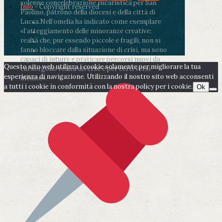
solenne concelebrazione eucaristica per San
Info
- Copyright reserved
Paolino, patrono della diocesi e della città di
Lucca.
Nell’omelia ha indicato come esemplare
«l’atteggiamento delle minoranze creative:
realtà che, pur essendo piccole e fragili, non si
fanno bloccare dalla situazione di crisi, ma sono
capaci di intuire e praticare percorsi nuovi da
Questo sito web utilizza i cookie solamente per migliorare la tua
cui sorgono realtà diverse e per certi versi
esperienza di navigazione. Utilizzando il nostro sito web acconsenti
inedite».
a tutti i cookie in conformità con la nostra policy per i cookie.
Ok