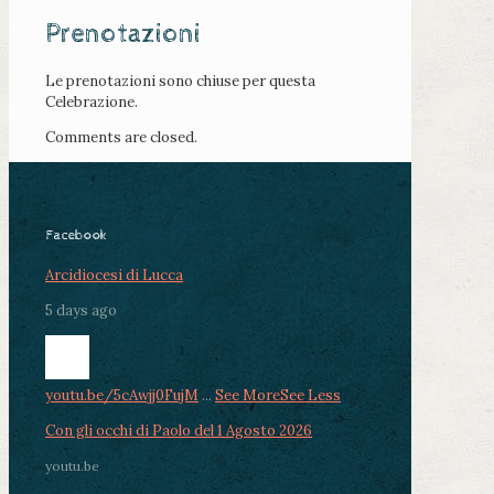
Prenotazioni
Le prenotazioni sono chiuse per questa
Celebrazione.
Comments are closed.
Facebook
Arcidiocesi di Lucca
5 days ago
youtu.be/5cAwjj0FujM
...
See More
See Less
Con gli occhi di Paolo del 1 Agosto 2026
youtu.be