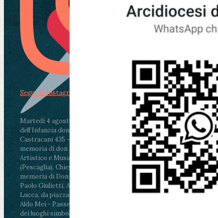
Segui su Instagram
Martedì 4 agosto2026
ore 11:30 - Lucca, Scuola
dell’Infanzia don Aldo Mei - Viale Castruccio
Castracani 435 - Inaugurazione murales in
memoria di don Aldo Mei curato dal Liceo
Artistico e Musicale “Passaglia”
.
ore 18 - Fiano
(Pescaglia), Chiesa parrocchiale - Messa in
memoria di Don Aldo Mei celebrata da mons.
Paolo Giulietti, Arcivescovo di Lucca
.
ore 20.30 -
Lucca, da piazza San Michele al Cippo di don
Aldo Mei - Passeggiata della Memoria in alcuni
dei luoghi simbolo della città. Ritrovo alle ore