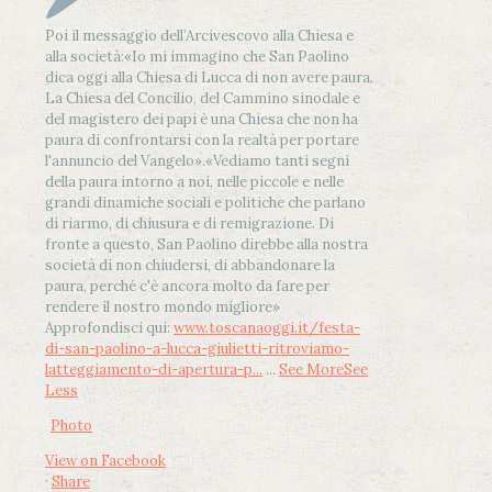
Poi il messaggio dell’Arcivescovo alla Chiesa e
alla società:
«Io mi immagino che San Paolino
dica oggi alla Chiesa di Lucca di non avere paura.
La Chiesa del Concilio, del Cammino sinodale e
del magistero dei papi è una Chiesa che non ha
paura di confrontarsi con la realtà per portare
l'annuncio del Vangelo»
.
«Vediamo tanti segni
della paura intorno a noi, nelle piccole e nelle
grandi dinamiche sociali e politiche che parlano
di riarmo, di chiusura e di remigrazione. Di
fronte a questo, San Paolino direbbe alla nostra
società di non chiudersi, di abbandonare la
paura, perché c'è ancora molto da fare per
rendere il nostro mondo migliore»
Approfondisci qui:
www.toscanaoggi.it/festa-
di-san-paolino-a-lucca-giulietti-ritroviamo-
latteggiamento-di-apertura-p...
...
See More
See
Less
Photo
View on Facebook
·
Share