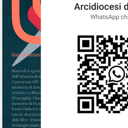
Segui su Instagram
Martedì 4 agosto2026
ore 11:30 - Lucca, Scuola
dell’Infanzia don Aldo Mei - Viale Castruccio
Castracani 435 - Inaugurazione murales in
memoria di don Aldo Mei curato dal Liceo
Artistico e Musicale “Passaglia”
.
ore 18 - Fiano
(Pescaglia), Chiesa parrocchiale - Messa in
memoria di Don Aldo Mei celebrata da mons.
Paolo Giulietti, Arcivescovo di Lucca
.
ore 20.30 -
Lucca, da piazza San Michele al Cippo di don
Aldo Mei - Passeggiata della Memoria in alcuni
dei luoghi simbolo della città. Ritrovo alle ore