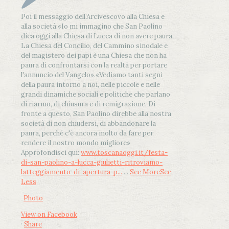
Poi il messaggio dell’Arcivescovo alla Chiesa e
alla società:
«Io mi immagino che San Paolino
dica oggi alla Chiesa di Lucca di non avere paura.
La Chiesa del Concilio, del Cammino sinodale e
del magistero dei papi è una Chiesa che non ha
paura di confrontarsi con la realtà per portare
l'annuncio del Vangelo»
.
«Vediamo tanti segni
della paura intorno a noi, nelle piccole e nelle
grandi dinamiche sociali e politiche che parlano
di riarmo, di chiusura e di remigrazione. Di
fronte a questo, San Paolino direbbe alla nostra
società di non chiudersi, di abbandonare la
paura, perché c'è ancora molto da fare per
rendere il nostro mondo migliore»
Approfondisci qui:
www.toscanaoggi.it/festa-
di-san-paolino-a-lucca-giulietti-ritroviamo-
latteggiamento-di-apertura-p...
...
See More
See
Less
Photo
View on Facebook
·
Share