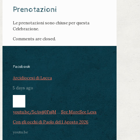
Prenotazioni
Le prenotazioni sono chiuse per questa
Celebrazione.
Comments are closed.
Facebook
Arcidiocesi di Lucca
5 days ago
youtu.be/5cAwjj0FujM
...
See More
See Less
Con gli occhi di Paolo del 1 Agosto 2026
youtu.be