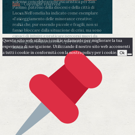
solenne concelebrazione eucaristica per San
Info
- Copyright reserved
Paolino, patrono della diocesi e della città di
Lucca.
Nell’omelia ha indicato come esemplare
«l’atteggiamento delle minoranze creative:
realtà che, pur essendo piccole e fragili, non si
fanno bloccare dalla situazione di crisi, ma sono
capaci di intuire e praticare percorsi nuovi da
Questo sito web utilizza i cookie solamente per migliorare la tua
cui sorgono realtà diverse e per certi versi
esperienza di navigazione. Utilizzando il nostro sito web acconsenti
inedite».
a tutti i cookie in conformità con la nostra policy per i cookie.
Ok