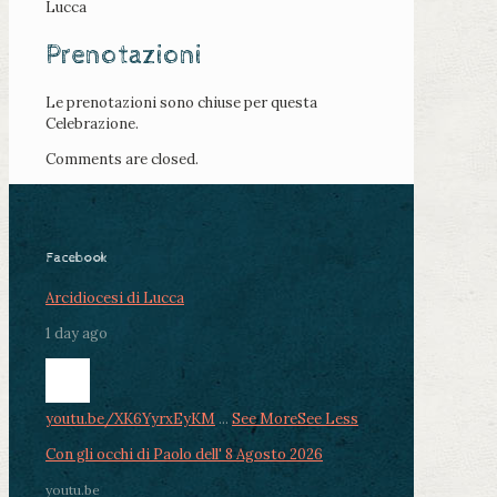
Lucca
Prenotazioni
Le prenotazioni sono chiuse per questa
Celebrazione.
Comments are closed.
Facebook
Arcidiocesi di Lucca
1 day ago
youtu.be/XK6YyrxEyKM
...
See More
See Less
Con gli occhi di Paolo dell' 8 Agosto 2026
youtu.be