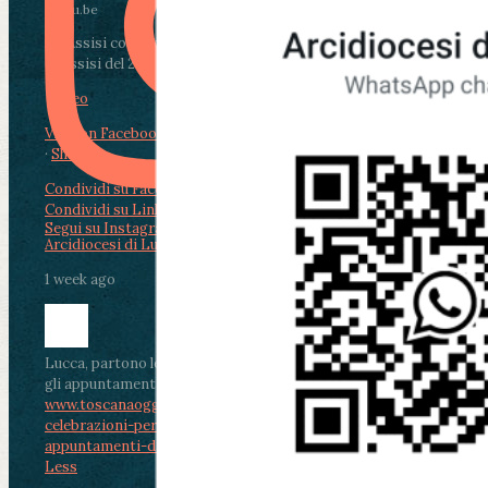
youtu.be
Da Assisi con i giovani per Celebrare il Perdono
di Assisi del 2 Ag...
Video
View on Facebook
·
Share
Condividi su Facebook
Condividi su Twitter
Condividi su LinkedIn
Condividi via email
Segui su Instagram
Arcidiocesi di Lucca
1 week ago
Lucca, partono le celebrazioni per don Aldo Mei:
gli appuntamenti dal 2 al 4 agosto
www.toscanaoggi.it/lucca-partono-le-
celebrazioni-per-don-aldo-mei-gli-
appuntamenti-dal-2-al-4-ago...
...
See More
See
Less