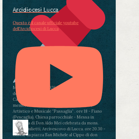
Arcidiocesi Lucca
Questo è il canale ufficiale youtube
dell'Arcidiocesi di Lucca
Martedì 4 agosto2026
ore 11:30 - Lucca, Scuola
dell’Infanzia don Aldo Mei - Viale Castruccio
Castracani 435 - Inaugurazione murales in
memoria di don Aldo Mei curato dal Liceo
Artistico e Musicale “Passaglia”
.
ore 18 - Fiano
(Pescaglia), Chiesa parrocchiale - Messa in
memoria di Don Aldo Mei celebrata da mons.
Paolo Giulietti, Arcivescovo di Lucca
.
ore 20.30 -
Lucca, da piazza San Michele al Cippo di don