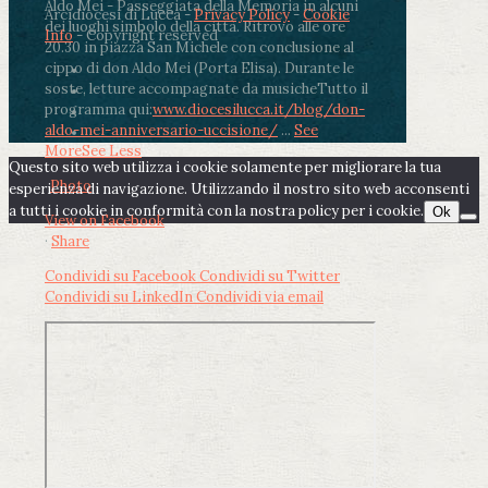
Aldo Mei - Passeggiata della Memoria in alcuni
Arcidiocesi di Lucca -
Privacy Policy
-
Cookie
dei luoghi simbolo della città. Ritrovo alle ore
Info
- Copyright reserved
20.30 in piazza San Michele con conclusione al
cippo di don Aldo Mei (Porta Elisa). Durante le
soste, letture accompagnate da musiche
Tutto il
programma qui:
www.diocesilucca.it/blog/don-
aldo-mei-anniversario-uccisione/
...
See
More
See Less
Questo sito web utilizza i cookie solamente per migliorare la tua
Photo
esperienza di navigazione. Utilizzando il nostro sito web acconsenti
a tutti i cookie in conformità con la nostra policy per i cookie.
Ok
View on Facebook
·
Share
Condividi su Facebook
Condividi su Twitter
Condividi su LinkedIn
Condividi via email