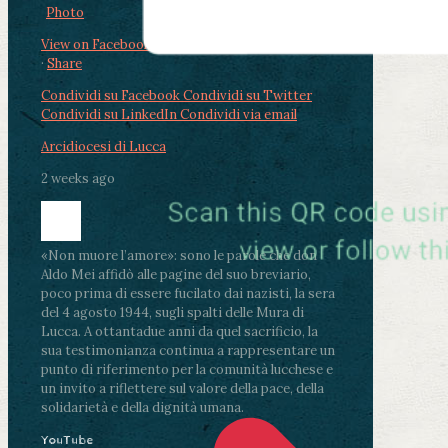
Photo
View on Facebook
·
Share
Condividi su Facebook
Condividi su Twitter
Condividi su LinkedIn
Condividi via email
Arcidiocesi di Lucca
2 weeks ago
«Non muore l’amore»: sono le parole che don
Aldo Mei affidò alle pagine del suo breviario,
poco prima di essere fucilato dai nazisti, la sera
del 4 agosto 1944, sugli spalti delle Mura di
Lucca. A ottantadue anni da quel sacrificio, la
sua testimonianza continua a rappresentare un
punto di riferimento per la comunità lucchese e
un invito a riflettere sul valore della pace, della
solidarietà e della dignità umana.
YouTube