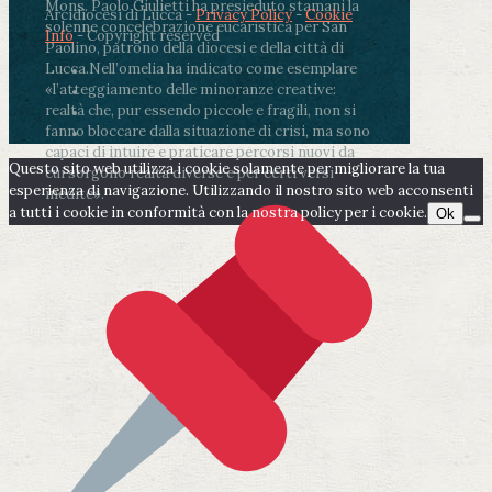
Mons. Paolo Giulietti ha presieduto stamani la
Arcidiocesi di Lucca -
Privacy Policy
-
Cookie
solenne concelebrazione eucaristica per San
Info
- Copyright reserved
Paolino, patrono della diocesi e della città di
Lucca.
Nell’omelia ha indicato come esemplare
«l’atteggiamento delle minoranze creative:
realtà che, pur essendo piccole e fragili, non si
fanno bloccare dalla situazione di crisi, ma sono
capaci di intuire e praticare percorsi nuovi da
Questo sito web utilizza i cookie solamente per migliorare la tua
cui sorgono realtà diverse e per certi versi
esperienza di navigazione. Utilizzando il nostro sito web acconsenti
inedite».
a tutti i cookie in conformità con la nostra policy per i cookie.
Ok