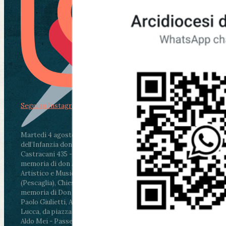
Segui su Instagram
Martedì 4 agosto2026
ore 11:30 - Lucca, Scuola
dell’Infanzia don Aldo Mei - Viale Castruccio
Castracani 435 - Inaugurazione murales in
memoria di don Aldo Mei curato dal Liceo
Artistico e Musicale “Passaglia”
.
ore 18 - Fiano
(Pescaglia), Chiesa parrocchiale - Messa in
memoria di Don Aldo Mei celebrata da mons.
Paolo Giulietti, Arcivescovo di Lucca
.
ore 20.30 -
Lucca, da piazza San Michele al Cippo di don
Aldo Mei - Passeggiata della Memoria in alcuni