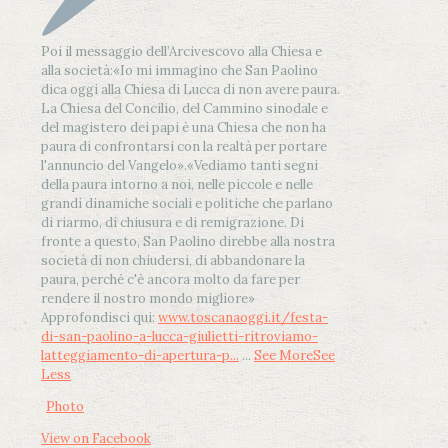
Poi il messaggio dell’Arcivescovo alla Chiesa e
alla società:
«Io mi immagino che San Paolino
dica oggi alla Chiesa di Lucca di non avere paura.
La Chiesa del Concilio, del Cammino sinodale e
del magistero dei papi è una Chiesa che non ha
paura di confrontarsi con la realtà per portare
l'annuncio del Vangelo»
.
«Vediamo tanti segni
della paura intorno a noi, nelle piccole e nelle
grandi dinamiche sociali e politiche che parlano
di riarmo, di chiusura e di remigrazione. Di
fronte a questo, San Paolino direbbe alla nostra
società di non chiudersi, di abbandonare la
paura, perché c'è ancora molto da fare per
rendere il nostro mondo migliore»
Approfondisci qui:
www.toscanaoggi.it/festa-
di-san-paolino-a-lucca-giulietti-ritroviamo-
latteggiamento-di-apertura-p...
...
See More
See
Less
Photo
View on Facebook