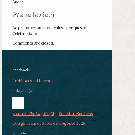
Lucca
Prenotazioni
Le prenotazioni sono chiuse per questa
Celebrazione.
Comments are closed.
Facebook
Arcidiocesi di Lucca
6 days ago
youtu.be/5cAwjj0FujM
...
See More
See Less
Con gli occhi di Paolo del 1 Agosto 2026
youtu.be