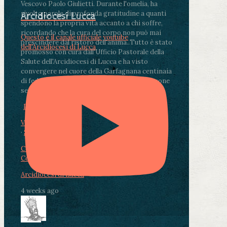
Vescovo Paolo Giulietti. Durante l'omelia, ha
rivolto parole di profonda gratitudine a quanti
Arcidiocesi Lucca
spendono la propria vita accanto a chi soffre,
ricordando che la cura del corpo non può mai
Questo è il canale ufficiale youtube
prescindere dal ristoro dell'anima.
.
Tutto è stato
dell'Arcidiocesi di Lucca
promosso con cura dall'Ufficio Pastorale della
Salute dell'Arcidiocesi di Lucca e ha visto
convergere nel cuore della Garfagnana centinaia
di fedeli, operatori sanitari, volontari e persone
segnate dalla malattia.
...
See More
See Less
Photo
View on Facebook
·
Share
Condividi su Facebook
Condividi su Twitter
Condividi su LinkedIn
Condividi via email
Arcidiocesi di Lucca
4 weeks ago