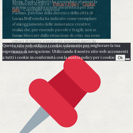
Mons. Paolo Giulietti ha presieduto stamani la
Arcidiocesi di Lucca -
Privacy Policy
-
Cookie
solenne concelebrazione eucaristica per San
Info
- Copyright reserved
Paolino, patrono della diocesi e della città di
Lucca.
Nell’omelia ha indicato come esemplare
«l’atteggiamento delle minoranze creative:
realtà che, pur essendo piccole e fragili, non si
fanno bloccare dalla situazione di crisi, ma sono
capaci di intuire e praticare percorsi nuovi da
Questo sito web utilizza i cookie solamente per migliorare la tua
cui sorgono realtà diverse e per certi versi
esperienza di navigazione. Utilizzando il nostro sito web acconsenti
inedite».
a tutti i cookie in conformità con la nostra policy per i cookie.
Ok