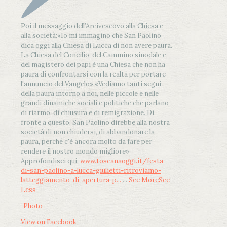
Poi il messaggio dell’Arcivescovo alla Chiesa e
alla società:
«Io mi immagino che San Paolino
dica oggi alla Chiesa di Lucca di non avere paura.
La Chiesa del Concilio, del Cammino sinodale e
del magistero dei papi è una Chiesa che non ha
paura di confrontarsi con la realtà per portare
l'annuncio del Vangelo»
.
«Vediamo tanti segni
della paura intorno a noi, nelle piccole e nelle
grandi dinamiche sociali e politiche che parlano
di riarmo, di chiusura e di remigrazione. Di
fronte a questo, San Paolino direbbe alla nostra
società di non chiudersi, di abbandonare la
paura, perché c'è ancora molto da fare per
rendere il nostro mondo migliore»
Approfondisci qui:
www.toscanaoggi.it/festa-
di-san-paolino-a-lucca-giulietti-ritroviamo-
latteggiamento-di-apertura-p...
...
See More
See
Less
Photo
View on Facebook