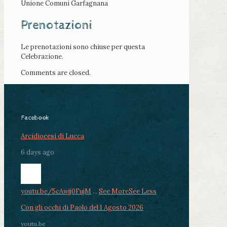
Unione Comuni Garfagnana
Prenotazioni
Le prenotazioni sono chiuse per questa
Celebrazione.
Comments are closed.
Facebook
Arcidiocesi di Lucca
6 days ago
youtu.be/5cAwjj0FujM
...
See More
See Less
Con gli occhi di Paolo del 1 Agosto 2026
youtu.be