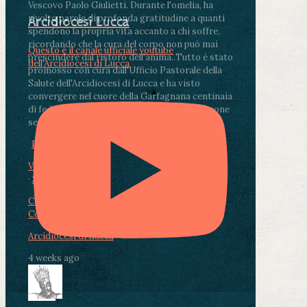
Vescovo Paolo Giulietti. Durante l'omelia, ha
rivolto parole di profonda gratitudine a quanti
Arcidiocesi Lucca
spendono la propria vita accanto a chi soffre,
ricordando che la cura del corpo non può mai
Questo è il canale ufficiale youtube
prescindere dal ristoro dell'anima.
.
Tutto è stato
dell'Arcidiocesi di Lucca
promosso con cura dall'Ufficio Pastorale della
Salute dell'Arcidiocesi di Lucca e ha visto
convergere nel cuore della Garfagnana centinaia
di fedeli, operatori sanitari, volontari e persone
segnate dalla malattia.
...
See More
See Less
Photo
View on Facebook
·
Share
Condividi su Facebook
Condividi su Twitter
Condividi su LinkedIn
Condividi via email
Arcidiocesi di Lucca
4 weeks ago