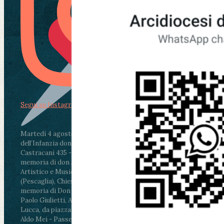
Segui su Instagram
Martedì 4 agosto2026
ore 11:30 - Lucca, Scuola
dell’Infanzia don Aldo Mei - Viale Castruccio
Castracani 435 - Inaugurazione murales in
memoria di don Aldo Mei curato dal Liceo
Artistico e Musicale “Passaglia”
.
ore 18 - Fiano
(Pescaglia), Chiesa parrocchiale - Messa in
memoria di Don Aldo Mei celebrata da mons.
Paolo Giulietti, Arcivescovo di Lucca
.
ore 20.30 -
Lucca, da piazza San Michele al Cippo di don
Aldo Mei - Passeggiata della Memoria in alcuni