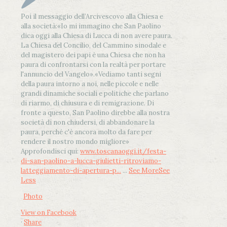
Poi il messaggio dell’Arcivescovo alla Chiesa e
alla società:
«Io mi immagino che San Paolino
dica oggi alla Chiesa di Lucca di non avere paura.
La Chiesa del Concilio, del Cammino sinodale e
del magistero dei papi è una Chiesa che non ha
paura di confrontarsi con la realtà per portare
l'annuncio del Vangelo»
.
«Vediamo tanti segni
della paura intorno a noi, nelle piccole e nelle
grandi dinamiche sociali e politiche che parlano
di riarmo, di chiusura e di remigrazione. Di
fronte a questo, San Paolino direbbe alla nostra
società di non chiudersi, di abbandonare la
paura, perché c'è ancora molto da fare per
rendere il nostro mondo migliore»
Approfondisci qui:
www.toscanaoggi.it/festa-
di-san-paolino-a-lucca-giulietti-ritroviamo-
latteggiamento-di-apertura-p...
...
See More
See
Less
Photo
View on Facebook
·
Share