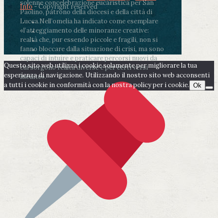
solenne concelebrazione eucaristica per San
Info
- Copyright reserved
Paolino, patrono della diocesi e della città di
Lucca.
Nell’omelia ha indicato come esemplare
«l’atteggiamento delle minoranze creative:
realtà che, pur essendo piccole e fragili, non si
fanno bloccare dalla situazione di crisi, ma sono
capaci di intuire e praticare percorsi nuovi da
Questo sito web utilizza i cookie solamente per migliorare la tua
cui sorgono realtà diverse e per certi versi
esperienza di navigazione. Utilizzando il nostro sito web acconsenti
inedite».
a tutti i cookie in conformità con la nostra policy per i cookie.
Ok