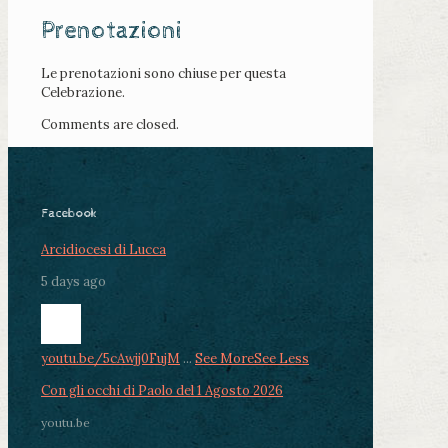
Prenotazioni
Le prenotazioni sono chiuse per questa
Celebrazione.
Comments are closed.
Facebook
Arcidiocesi di Lucca
5 days ago
youtu.be/5cAwjj0FujM
...
See More
See Less
Con gli occhi di Paolo del 1 Agosto 2026
youtu.be