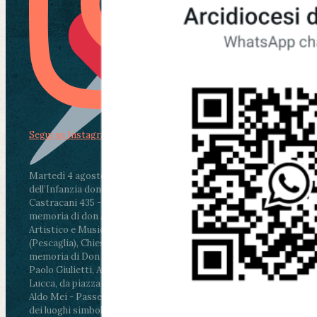
Segui su Instagram
Martedì 4 agosto2026
ore 11:30 - Lucca, Scuola
dell’Infanzia don Aldo Mei - Viale Castruccio
Castracani 435 - Inaugurazione murales in
memoria di don Aldo Mei curato dal Liceo
Artistico e Musicale “Passaglia”
.
ore 18 - Fiano
(Pescaglia), Chiesa parrocchiale - Messa in
memoria di Don Aldo Mei celebrata da mons.
Paolo Giulietti, Arcivescovo di Lucca
.
ore 20.30 -
Lucca, da piazza San Michele al Cippo di don
Aldo Mei - Passeggiata della Memoria in alcuni
dei luoghi simbolo della città. Ritrovo alle ore