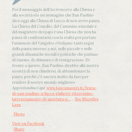
Poi il messaggio dell’Arcivescovo alla Chiesa e
alla società:
«Io mi immagino che San Paolino
dica oggi alla Chiesa di Lucca di non avere paura.
La Chiesa del Concilio, del Cammino sinodale e
del magistero dei papi è una Chiesa che non ha
paura di confrontarsi con la realtà per portare
l'annuncio del Vangelo»
.
«Vediamo tanti segni
della paura intorno a noi, nelle piccole e nelle
grandi dinamiche sociali e politiche che parlano
di riarmo, di chiusura e di remigrazione. Di
fronte a questo, San Paolino direbbe alla nostra
società di non chiudersi, di abbandonare la
paura, perché c'è ancora molto da fare per
rendere il nostro mondo migliore»
Approfondisci qui:
www.toscanaoggi.it/festa-
di-san-paolino-a-lucca-giulietti-ritroviamo-
latteggiamento-di-apertura-p...
...
See More
See
Less
Photo
View on Facebook
·
Share