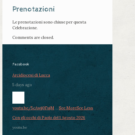
Prenotazioni
Le prenotazioni sono chiuse per questa
Celebrazione.
Comments are closed.
Facebook
Arcidiocesi di Lucca
5 days ago
youtu.be/5cAwjj0FujM
...
See More
See Less
Con gli occhi di Paolo del 1 Agosto 2026
youtu.be