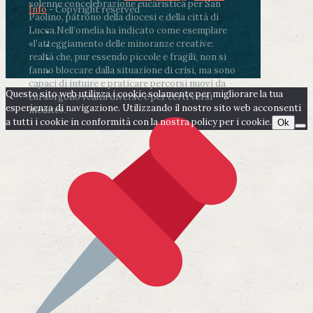
solenne concelebrazione eucaristica per San
Info
- Copyright reserved
Paolino, patrono della diocesi e della città di
Lucca.
Nell’omelia ha indicato come esemplare
«l’atteggiamento delle minoranze creative:
realtà che, pur essendo piccole e fragili, non si
fanno bloccare dalla situazione di crisi, ma sono
capaci di intuire e praticare percorsi nuovi da
Questo sito web utilizza i cookie solamente per migliorare la tua
cui sorgono realtà diverse e per certi versi
esperienza di navigazione. Utilizzando il nostro sito web acconsenti
inedite».
a tutti i cookie in conformità con la nostra policy per i cookie.
Ok