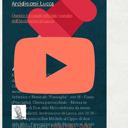
Arcidiocesi Lucca
Questo è il canale ufficiale youtube
dell'Arcidiocesi di Lucca
Martedì 4 agosto2026
ore 11:30 - Lucca, Scuola
dell’Infanzia don Aldo Mei - Viale Castruccio
Castracani 435 - Inaugurazione murales in
memoria di don Aldo Mei curato dal Liceo
Artistico e Musicale “Passaglia”
.
ore 18 - Fiano
(Pescaglia), Chiesa parrocchiale - Messa in
memoria di Don Aldo Mei celebrata da mons.
Paolo Giulietti, Arcivescovo di Lucca
.
ore 20.30 -
Lucca, da piazza San Michele al Cippo di don
Aldo Mei - Passeggiata della Memoria in alcuni
Arcidiocesi di Lucca -
Privacy Policy
-
Cookie