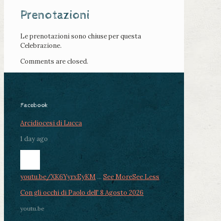
Prenotazioni
Le prenotazioni sono chiuse per questa
Celebrazione.
Comments are closed.
Facebook
Arcidiocesi di Lucca
1 day ago
youtu.be/XK6YyrxEyKM
...
See More
See Less
Con gli occhi di Paolo dell' 8 Agosto 2026
youtu.be