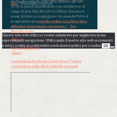
dei luoghi simbolo della città. Ritrovo alle ore
Info
- Copyright reserved
20.30 in piazza San Michele con conclusione al
cippo di don Aldo Mei (Porta Elisa). Durante le
soste, letture accompagnate da musiche
Tutto il
programma qui:
www.diocesilucca.it/blog/don-
aldo-mei-anniversario-uccisione/
...
See
More
See Less
Questo sito web utilizza i cookie solamente per migliorare la tua
Photo
esperienza di navigazione. Utilizzando il nostro sito web acconsenti
a tutti i cookie in conformità con la nostra policy per i cookie.
Ok
View on Facebook
·
Share
Condividi su Facebook
Condividi su Twitter
Condividi su LinkedIn
Condividi via email