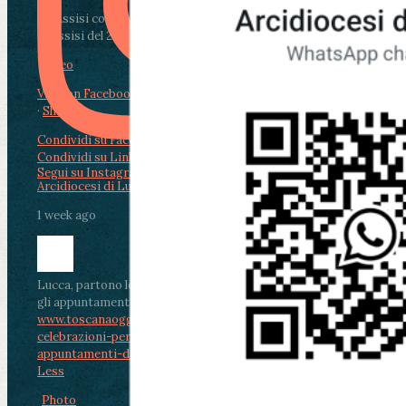
Da Assisi con i giovani per Celebrare il Perdono
di Assisi del 2 Ag...
Video
View on Facebook
·
Share
Condividi su Facebook
Condividi su Twitter
Condividi su LinkedIn
Condividi via email
Segui su Instagram
Arcidiocesi di Lucca
1 week ago
Lucca, partono le celebrazioni per don Aldo Mei:
gli appuntamenti dal 2 al 4 agosto
www.toscanaoggi.it/lucca-partono-le-
celebrazioni-per-don-aldo-mei-gli-
appuntamenti-dal-2-al-4-ago...
...
See More
See
Less
Photo