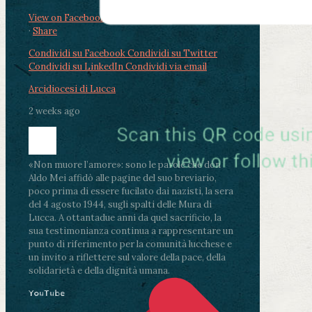
View on Facebook
·
Share
Condividi su Facebook
Condividi su Twitter
Condividi su LinkedIn
Condividi via email
Arcidiocesi di Lucca
2 weeks ago
«Non muore l’amore»: sono le parole che don
Aldo Mei affidò alle pagine del suo breviario,
poco prima di essere fucilato dai nazisti, la sera
del 4 agosto 1944, sugli spalti delle Mura di
Lucca. A ottantadue anni da quel sacrificio, la
sua testimonianza continua a rappresentare un
punto di riferimento per la comunità lucchese e
un invito a riflettere sul valore della pace, della
solidarietà e della dignità umana.
YouTube