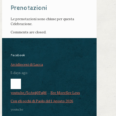
Prenotazioni
Le prenotazioni sono chiuse per questa
Celebrazione.
Comments are closed.
Facebook
Arcidiocesi di Lucca
5 days ago
youtu.be/5cAwjj0FujM
...
See More
See Less
Con gli occhi di Paolo del 1 Agosto 2026
youtu.be