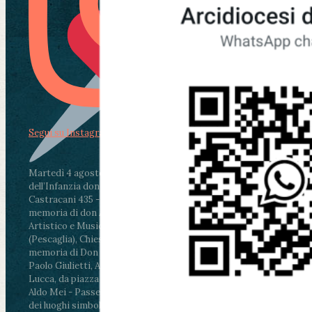
Segui su Instagram
Martedì 4 agosto2026
ore 11:30 - Lucca, Scuola
dell’Infanzia don Aldo Mei - Viale Castruccio
Castracani 435 - Inaugurazione murales in
memoria di don Aldo Mei curato dal Liceo
Artistico e Musicale “Passaglia”
.
ore 18 - Fiano
(Pescaglia), Chiesa parrocchiale - Messa in
memoria di Don Aldo Mei celebrata da mons.
Paolo Giulietti, Arcivescovo di Lucca
.
ore 20.30 -
Lucca, da piazza San Michele al Cippo di don
Aldo Mei - Passeggiata della Memoria in alcuni
dei luoghi simbolo della città. Ritrovo alle ore