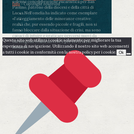
solenne concelebrazione eucaristica per San
Info
- Copyright reserved
Paolino, patrono della diocesi e della città di
Lucca.
Nell’omelia ha indicato come esemplare
«l’atteggiamento delle minoranze creative:
realtà che, pur essendo piccole e fragili, non si
fanno bloccare dalla situazione di crisi, ma sono
capaci di intuire e praticare percorsi nuovi da
Questo sito web utilizza i cookie solamente per migliorare la tua
cui sorgono realtà diverse e per certi versi
esperienza di navigazione. Utilizzando il nostro sito web acconsenti
inedite».
a tutti i cookie in conformità con la nostra policy per i cookie.
Ok