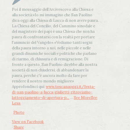
Poi il messaggio dell’Arcivescovo alla Chiesa e
alla società:
«Io mi immagino che San Paolino
dica oggi alla Chiesa di Lucca di non avere paura.
La Chiesa del Concilio, del Cammino sinodale e
del magistero dei papi è una Chiesa che non ha
paura di confrontarsi con la realtà per portare
l'annuncio del Vangelo»
.
«Vediamo tanti segni
della paura intorno a noi, nelle piccole e nelle
grandi dinamiche sociali e politiche che parlano
di riarmo, di chiusura e di remigrazione. Di
fronte a questo, San Paolino direbbe alla nostra
società di non chiudersi, di abbandonare la
paura, perché c'è ancora molto da fare per
rendere il nostro mondo migliore»
Approfondisci qui:
www.toscanaoggi.it/festa-
di-san-paolino-a-lucca-giulietti-ritroviamo-
latteggiamento-di-apertura-p...
...
See More
See
Less
Photo
View on Facebook
·
Share