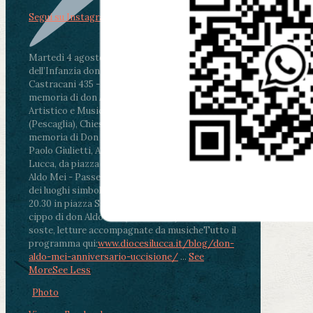
Segui su Instagram
Martedì 4 agosto2026
ore 11:30 - Lucca, Scuola
dell’Infanzia don Aldo Mei - Viale Castruccio
Castracani 435 - Inaugurazione murales in
memoria di don Aldo Mei curato dal Liceo
Artistico e Musicale “Passaglia”
.
ore 18 - Fiano
(Pescaglia), Chiesa parrocchiale - Messa in
memoria di Don Aldo Mei celebrata da mons.
Paolo Giulietti, Arcivescovo di Lucca
.
ore 20.30 -
Lucca, da piazza San Michele al Cippo di don
Aldo Mei - Passeggiata della Memoria in alcuni
dei luoghi simbolo della città. Ritrovo alle ore
20.30 in piazza San Michele con conclusione al
cippo di don Aldo Mei (Porta Elisa). Durante le
soste, letture accompagnate da musiche
Tutto il
programma qui:
www.diocesilucca.it/blog/don-
aldo-mei-anniversario-uccisione/
...
See
More
See Less
Photo