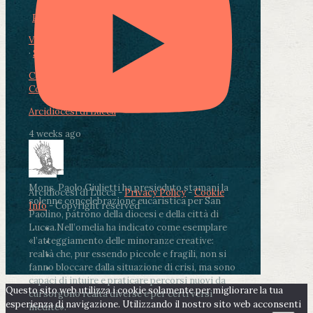
Photo
View on Facebook
·
Share
Condividi su Facebook
Condividi su Twitter
Condividi su LinkedIn
Condividi via email
Arcidiocesi di Lucca
4 weeks ago
Mons. Paolo Giulietti ha presieduto stamani la
Arcidiocesi di Lucca -
Privacy Policy
-
Cookie
solenne concelebrazione eucaristica per San
Info
- Copyright reserved
Paolino, patrono della diocesi e della città di
Lucca.
Nell’omelia ha indicato come esemplare
«l’atteggiamento delle minoranze creative:
realtà che, pur essendo piccole e fragili, non si
fanno bloccare dalla situazione di crisi, ma sono
capaci di intuire e praticare percorsi nuovi da
Questo sito web utilizza i cookie solamente per migliorare la tua
cui sorgono realtà diverse e per certi versi
esperienza di navigazione. Utilizzando il nostro sito web acconsenti
inedite».