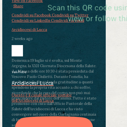
View on Facebook
·
Share
Condividi su Facebook
Condividi su Twitter
Condividi su LinkedIn
Condividi via email
Arcidiocesi di Lucca
2 weeks ago
Domenica 19 luglio si è svolta, sul Monte
Argegna, la XXII Giornata Diocesana della Salute.
.
La Messa delle ore 10:30 è stata presieduta dal
YouTube
Vescovo Paolo Giulietti. Durante l'omelia, ha
rivolto parole di profonda gratitudine a quanti
Arcidiocesi Lucca
spendono la propria vita accanto a chi soffre,
ricordando che la cura del corpo non può mai
Questo è il canale ufficiale youtube
prescindere dal ristoro dell'anima.
.
Tutto è stato
dell'Arcidiocesi di Lucca
promosso con cura dall'Ufficio Pastorale della
Salute dell'Arcidiocesi di Lucca e ha visto
convergere nel cuore della Garfagnana centinaia
di fedeli, operatori sanitari, volontari e persone
segnate dalla malattia.
...
See More
See Less