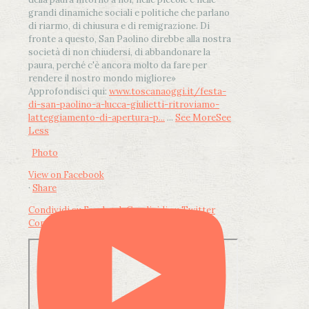
grandi dinamiche sociali e politiche che parlano
di riarmo, di chiusura e di remigrazione. Di
fronte a questo, San Paolino direbbe alla nostra
società di non chiudersi, di abbandonare la
paura, perché c'è ancora molto da fare per
rendere il nostro mondo migliore»
Approfondisci qui:
www.toscanaoggi.it/festa-
di-san-paolino-a-lucca-giulietti-ritroviamo-
latteggiamento-di-apertura-p...
...
See More
See
Less
Photo
View on Facebook
·
Share
Condividi su Facebook
Condividi su Twitter
Condividi su LinkedIn
Condividi via email