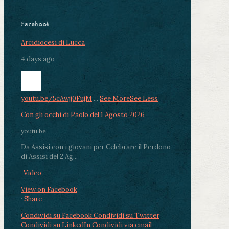
Facebook
Arcidiocesi di Lucca
4 days ago
youtu.be/5cAwjj0FujM
...
See More
See Less
Con gli occhi di Paolo del 1 Agosto 2026
youtu.be
Da Assisi con i giovani per Celebrare il Perdono
di Assisi del 2 Ag...
Video
View on Facebook
·
Share
Condividi su Facebook
Condividi su Twitter
Condividi su LinkedIn
Condividi via email