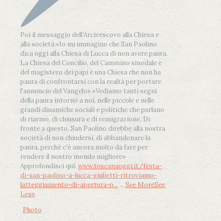
Poi il messaggio dell’Arcivescovo alla Chiesa e
alla società:
«Io mi immagino che San Paolino
dica oggi alla Chiesa di Lucca di non avere paura.
La Chiesa del Concilio, del Cammino sinodale e
del magistero dei papi è una Chiesa che non ha
paura di confrontarsi con la realtà per portare
l'annuncio del Vangelo»
.
«Vediamo tanti segni
della paura intorno a noi, nelle piccole e nelle
grandi dinamiche sociali e politiche che parlano
di riarmo, di chiusura e di remigrazione. Di
fronte a questo, San Paolino direbbe alla nostra
società di non chiudersi, di abbandonare la
paura, perché c'è ancora molto da fare per
rendere il nostro mondo migliore»
Approfondisci qui:
www.toscanaoggi.it/festa-
di-san-paolino-a-lucca-giulietti-ritroviamo-
latteggiamento-di-apertura-p...
...
See More
See
Less
Photo