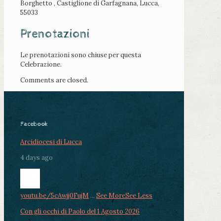
Borghetto , Castiglione di Garfagnana, Lucca,
55033
Prenotazioni
Le prenotazioni sono chiuse per questa
Celebrazione.
Comments are closed.
Facebook
Arcidiocesi di Lucca
4 days ago
youtu.be/5cAwjj0FujM
...
See More
See Less
Con gli occhi di Paolo del 1 Agosto 2026