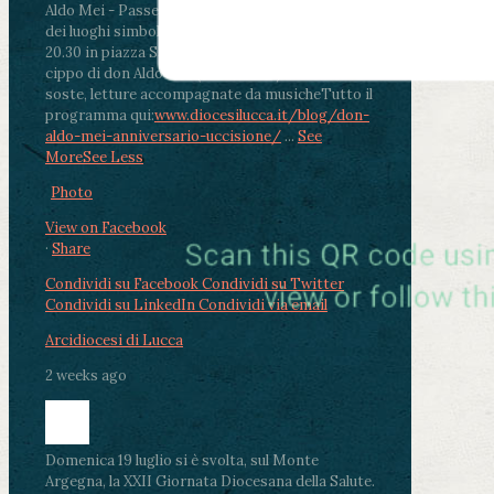
Aldo Mei - Passeggiata della Memoria in alcuni
dei luoghi simbolo della città. Ritrovo alle ore
20.30 in piazza San Michele con conclusione al
cippo di don Aldo Mei (Porta Elisa). Durante le
soste, letture accompagnate da musiche
Tutto il
programma qui:
www.diocesilucca.it/blog/don-
aldo-mei-anniversario-uccisione/
...
See
More
See Less
Photo
View on Facebook
·
Share
Condividi su Facebook
Condividi su Twitter
Condividi su LinkedIn
Condividi via email
Arcidiocesi di Lucca
2 weeks ago
Domenica 19 luglio si è svolta, sul Monte
Argegna, la XXII Giornata Diocesana della Salute.