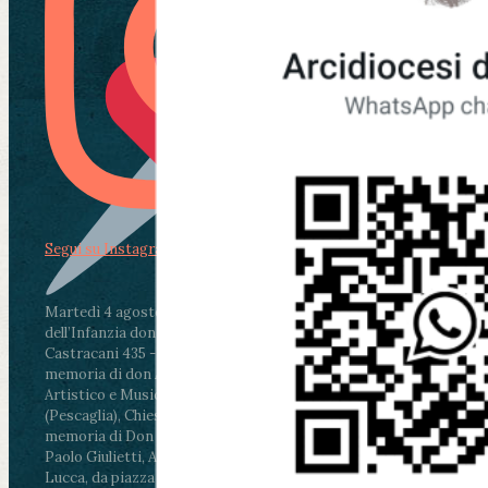
Segui su Instagram
Martedì 4 agosto2026
ore 11:30 - Lucca, Scuola
dell’Infanzia don Aldo Mei - Viale Castruccio
Castracani 435 - Inaugurazione murales in
memoria di don Aldo Mei curato dal Liceo
Artistico e Musicale “Passaglia”
.
ore 18 - Fiano
(Pescaglia), Chiesa parrocchiale - Messa in
memoria di Don Aldo Mei celebrata da mons.
Paolo Giulietti, Arcivescovo di Lucca
.
ore 20.30 -
Lucca, da piazza San Michele al Cippo di don