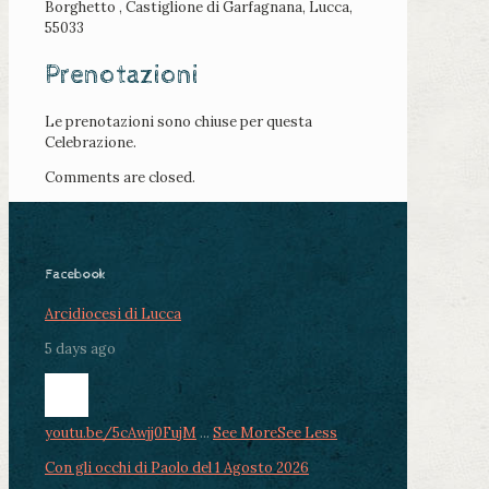
Borghetto , Castiglione di Garfagnana, Lucca,
55033
Prenotazioni
Le prenotazioni sono chiuse per questa
Celebrazione.
Comments are closed.
Facebook
Arcidiocesi di Lucca
5 days ago
youtu.be/5cAwjj0FujM
...
See More
See Less
Con gli occhi di Paolo del 1 Agosto 2026