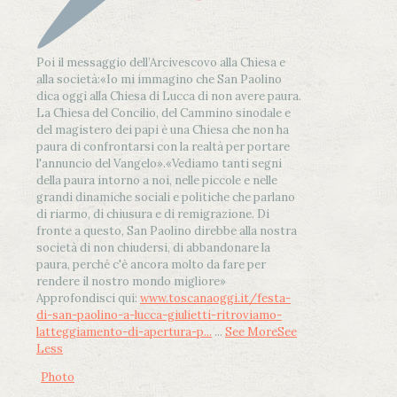
Poi il messaggio dell’Arcivescovo alla Chiesa e
alla società:
«Io mi immagino che San Paolino
dica oggi alla Chiesa di Lucca di non avere paura.
La Chiesa del Concilio, del Cammino sinodale e
del magistero dei papi è una Chiesa che non ha
paura di confrontarsi con la realtà per portare
l'annuncio del Vangelo»
.
«Vediamo tanti segni
della paura intorno a noi, nelle piccole e nelle
grandi dinamiche sociali e politiche che parlano
di riarmo, di chiusura e di remigrazione. Di
fronte a questo, San Paolino direbbe alla nostra
società di non chiudersi, di abbandonare la
paura, perché c'è ancora molto da fare per
rendere il nostro mondo migliore»
Approfondisci qui:
www.toscanaoggi.it/festa-
di-san-paolino-a-lucca-giulietti-ritroviamo-
latteggiamento-di-apertura-p...
...
See More
See
Less
Photo