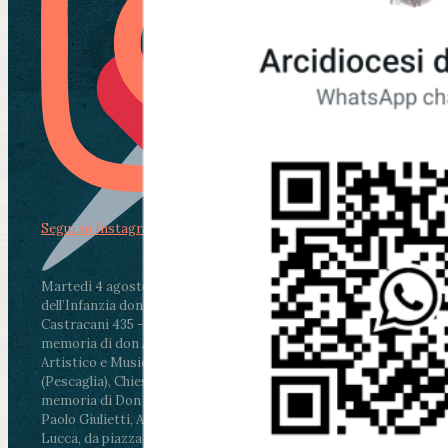
Segui su Instagram
Martedì 4 agosto2026
ore 11:30 - Lucca, Scuola
dell’Infanzia don Aldo Mei - Viale Castruccio
Castracani 435 - Inaugurazione murales in
memoria di don Aldo Mei curato dal Liceo
Artistico e Musicale “Passaglia”
.
ore 18 - Fiano
(Pescaglia), Chiesa parrocchiale - Messa in
memoria di Don Aldo Mei celebrata da mons.
Paolo Giulietti, Arcivescovo di Lucca
.
ore 20.30 -
Lucca, da piazza San Michele al Cippo di don