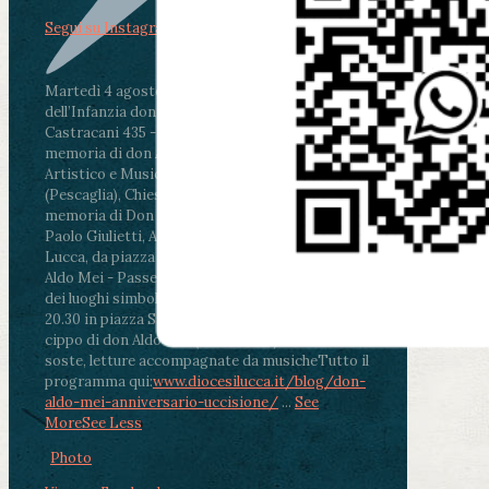
Segui su Instagram
Martedì 4 agosto2026
ore 11:30 - Lucca, Scuola
dell’Infanzia don Aldo Mei - Viale Castruccio
Castracani 435 - Inaugurazione murales in
memoria di don Aldo Mei curato dal Liceo
Artistico e Musicale “Passaglia”
.
ore 18 - Fiano
(Pescaglia), Chiesa parrocchiale - Messa in
memoria di Don Aldo Mei celebrata da mons.
Paolo Giulietti, Arcivescovo di Lucca
.
ore 20.30 -
Lucca, da piazza San Michele al Cippo di don
Aldo Mei - Passeggiata della Memoria in alcuni
dei luoghi simbolo della città. Ritrovo alle ore
20.30 in piazza San Michele con conclusione al
cippo di don Aldo Mei (Porta Elisa). Durante le
soste, letture accompagnate da musiche
Tutto il
programma qui:
www.diocesilucca.it/blog/don-
aldo-mei-anniversario-uccisione/
...
See
More
See Less
Photo