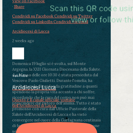
View on Facebook
·
Share
Condividi su Facebook
Condividi su Twitter
Condividi su LinkedIn
Condividi via email
Arcidiocesi di Lucca
2 weeks ago
Domenica 19 luglio si è svolta, sul Monte
Argegna, la XXII Giornata Diocesana della Salute.
.
La Messa delle ore 10:30 è stata presieduta dal
YouTube
Vescovo Paolo Giulietti. Durante l'omelia, ha
rivolto parole di profonda gratitudine a quanti
Arcidiocesi Lucca
spendono la propria vita accanto a chi soffre,
ricordando che la cura del corpo non può mai
Questo è il canale ufficiale youtube
prescindere dal ristoro dell'anima.
.
Tutto è stato
dell'Arcidiocesi di Lucca
promosso con cura dall'Ufficio Pastorale della
Salute dell'Arcidiocesi di Lucca e ha visto
convergere nel cuore della Garfagnana centinaia
di fedeli, operatori sanitari, volontari e persone
segnate dalla malattia.
...
See More
See Less