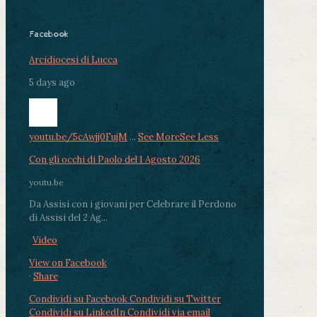
Facebook
Arcidiocesi di Lucca
5 days ago
youtu.be/5cAwjj0FujM
...
See More
See Less
Con gli occhi di Paolo del 1 Agosto 2026
youtu.be
Da Assisi con i giovani per Celebrare il Perdono
di Assisi del 2 Ag...
Video
View on Facebook
·
Share
Condividi su Facebook
Condividi su Twitter
Condividi su LinkedIn
Condividi via email