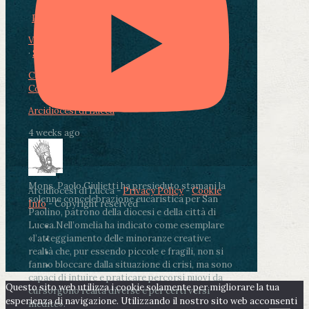
Photo
View on Facebook
·
Share
Condividi su Facebook
Condividi su Twitter
Condividi su LinkedIn
Condividi via email
Arcidiocesi di Lucca
4 weeks ago
Mons. Paolo Giulietti ha presieduto stamani la
Arcidiocesi di Lucca -
Privacy Policy
-
Cookie
solenne concelebrazione eucaristica per San
Info
- Copyright reserved
Paolino, patrono della diocesi e della città di
Lucca.
Nell’omelia ha indicato come esemplare
«l’atteggiamento delle minoranze creative:
realtà che, pur essendo piccole e fragili, non si
fanno bloccare dalla situazione di crisi, ma sono
capaci di intuire e praticare percorsi nuovi da
Questo sito web utilizza i cookie solamente per migliorare la tua
cui sorgono realtà diverse e per certi versi
esperienza di navigazione. Utilizzando il nostro sito web acconsenti
inedite».