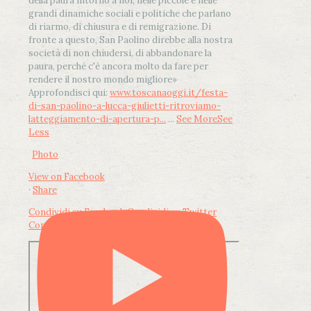
della paura intorno a noi, nelle piccole e nelle
grandi dinamiche sociali e politiche che parlano
di riarmo, di chiusura e di remigrazione. Di
fronte a questo, San Paolino direbbe alla nostra
società di non chiudersi, di abbandonare la
paura, perché c'è ancora molto da fare per
rendere il nostro mondo migliore»
Approfondisci qui:
www.toscanaoggi.it/festa-
di-san-paolino-a-lucca-giulietti-ritroviamo-
latteggiamento-di-apertura-p...
...
See More
See
Less
Photo
View on Facebook
·
Share
Condividi su Facebook
Condividi su Twitter
Condividi su LinkedIn
Condividi via email