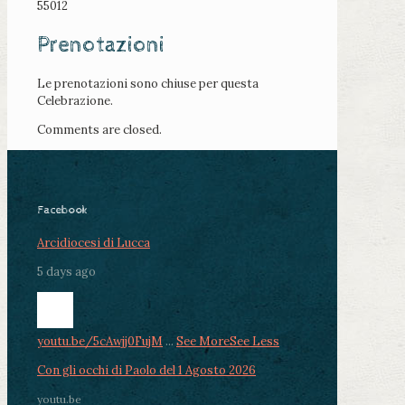
55012
Prenotazioni
Le prenotazioni sono chiuse per questa
Celebrazione.
Comments are closed.
Facebook
Arcidiocesi di Lucca
5 days ago
youtu.be/5cAwjj0FujM
...
See More
See Less
Con gli occhi di Paolo del 1 Agosto 2026
youtu.be