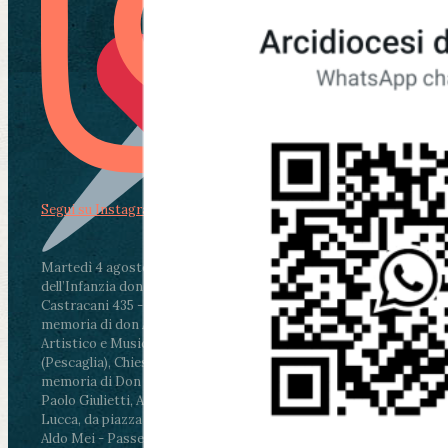
Segui su Instagram
Martedì 4 agosto2026
ore 11:30 - Lucca, Scuola
dell’Infanzia don Aldo Mei - Viale Castruccio
Castracani 435 - Inaugurazione murales in
memoria di don Aldo Mei curato dal Liceo
Artistico e Musicale “Passaglia”
.
ore 18 - Fiano
(Pescaglia), Chiesa parrocchiale - Messa in
memoria di Don Aldo Mei celebrata da mons.
Paolo Giulietti, Arcivescovo di Lucca
.
ore 20.30 -
Lucca, da piazza San Michele al Cippo di don
Aldo Mei - Passeggiata della Memoria in alcuni