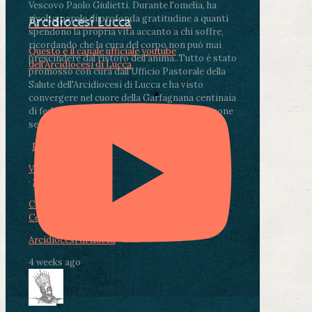
Vescovo Paolo Giulietti. Durante l'omelia, ha
rivolto parole di profonda gratitudine a quanti
Arcidiocesi Lucca
spendono la propria vita accanto a chi soffre,
ricordando che la cura del corpo non può mai
Questo è il canale ufficiale youtube
prescindere dal ristoro dell'anima.
.
Tutto è stato
dell'Arcidiocesi di Lucca
promosso con cura dall'Ufficio Pastorale della
Salute dell'Arcidiocesi di Lucca e ha visto
convergere nel cuore della Garfagnana centinaia
di fedeli, operatori sanitari, volontari e persone
segnate dalla malattia.
...
See More
See Less
Photo
View on Facebook
·
Share
Condividi su Facebook
Condividi su Twitter
Condividi su LinkedIn
Condividi via email
Arcidiocesi di Lucca
4 weeks ago