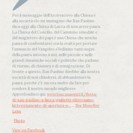
Poi il messaggio dell’Arcivescovo alla Chiesa e
alla società:
«Io mi immagino che San Paolino
dica oggi alla Chiesa di Lucca di non avere paura.
La Chiesa del Concilio, del Cammino sinodale e
del magistero dei papi è una Chiesa che non ha
paura di confrontarsi con la realtà per portare
l'annuncio del Vangelo»
.
«Vediamo tanti segni
della paura intorno a noi, nelle piccole e nelle
grandi dinamiche sociali e politiche che parlano
di riarmo, di chiusura e di remigrazione. Di
fronte a questo, San Paolino direbbe alla nostra
società di non chiudersi, di abbandonare la
paura, perché c'è ancora molto da fare per
rendere il nostro mondo migliore»
Approfondisci qui:
www.toscanaoggi.it/festa-
di-san-paolino-a-lucca-giulietti-ritroviamo-
latteggiamento-di-apertura-p...
...
See More
See
Less
Photo
View on Facebook