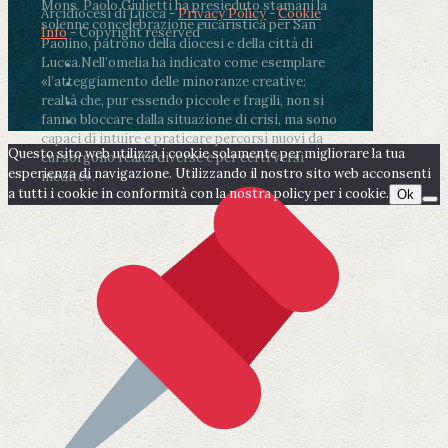
Mons. Paolo Giulietti ha presieduto stamani la
Arcidiocesi di Lucca -
Privacy Policy
-
Cookie
solenne concelebrazione eucaristica per San
Info
- Copyright reserved
Paolino, patrono della diocesi e della città di
Lucca.
Nell’omelia ha indicato come esemplare
«l’atteggiamento delle minoranze creative:
realtà che, pur essendo piccole e fragili, non si
fanno bloccare dalla situazione di crisi, ma sono
capaci di intuire e praticare percorsi nuovi da
Questo sito web utilizza i cookie solamente per migliorare la tua
cui sorgono realtà diverse e per certi versi
esperienza di navigazione. Utilizzando il nostro sito web acconsenti
inedite».
a tutti i cookie in conformità con la nostra policy per i cookie.
Ok