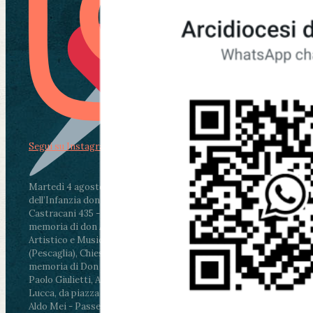
Segui su Instagram
Martedì 4 agosto2026
ore 11:30 - Lucca, Scuola
dell’Infanzia don Aldo Mei - Viale Castruccio
Castracani 435 - Inaugurazione murales in
memoria di don Aldo Mei curato dal Liceo
Artistico e Musicale “Passaglia”
.
ore 18 - Fiano
(Pescaglia), Chiesa parrocchiale - Messa in
memoria di Don Aldo Mei celebrata da mons.
Paolo Giulietti, Arcivescovo di Lucca
.
ore 20.30 -
Lucca, da piazza San Michele al Cippo di don
Aldo Mei - Passeggiata della Memoria in alcuni