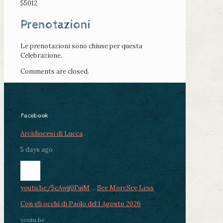
55012
Prenotazioni
Le prenotazioni sono chiuse per questa
Celebrazione.
Comments are closed.
Facebook
Arcidiocesi di Lucca
5 days ago
youtu.be/5cAwjj0FujM
...
See More
See Less
Con gli occhi di Paolo del 1 Agosto 2026
youtu.be