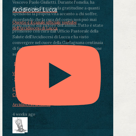
Vescovo Paolo Giulietti. Durante l'omelia, ha
rivolto parole di profonda gratitudine a quanti
Arcidiocesi Lucca
spendono la propria vita accanto a chi soffre,
ricordando che la cura del corpo non può mai
Questo è il canale ufficiale youtube
prescindere dal ristoro dell'anima.
.
Tutto è stato
dell'Arcidiocesi di Lucca
promosso con cura dall'Ufficio Pastorale della
Salute dell'Arcidiocesi di Lucca e ha visto
convergere nel cuore della Garfagnana centinaia
di fedeli, operatori sanitari, volontari e persone
segnate dalla malattia.
...
See More
See Less
Photo
View on Facebook
·
Share
Condividi su Facebook
Condividi su Twitter
Condividi su LinkedIn
Condividi via email
Arcidiocesi di Lucca
4 weeks ago