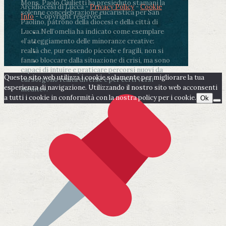
Mons. Paolo Giulietti ha presieduto stamani la
Arcidiocesi di Lucca -
Privacy Policy
-
Cookie
solenne concelebrazione eucaristica per San
Info
- Copyright reserved
Paolino, patrono della diocesi e della città di
Lucca.
Nell’omelia ha indicato come esemplare
«l’atteggiamento delle minoranze creative:
realtà che, pur essendo piccole e fragili, non si
fanno bloccare dalla situazione di crisi, ma sono
capaci di intuire e praticare percorsi nuovi da
Questo sito web utilizza i cookie solamente per migliorare la tua
cui sorgono realtà diverse e per certi versi
esperienza di navigazione. Utilizzando il nostro sito web acconsenti
inedite».
a tutti i cookie in conformità con la nostra policy per i cookie.
Ok