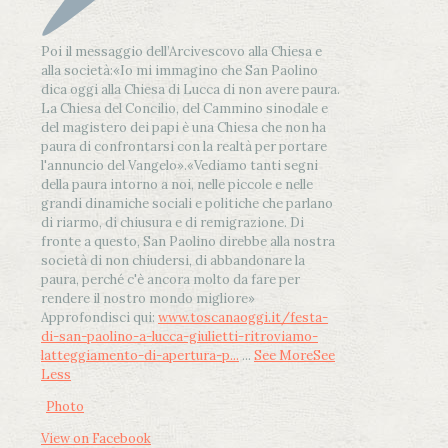
Poi il messaggio dell’Arcivescovo alla Chiesa e
alla società:
«Io mi immagino che San Paolino
dica oggi alla Chiesa di Lucca di non avere paura.
La Chiesa del Concilio, del Cammino sinodale e
del magistero dei papi è una Chiesa che non ha
paura di confrontarsi con la realtà per portare
l'annuncio del Vangelo»
.
«Vediamo tanti segni
della paura intorno a noi, nelle piccole e nelle
grandi dinamiche sociali e politiche che parlano
di riarmo, di chiusura e di remigrazione. Di
fronte a questo, San Paolino direbbe alla nostra
società di non chiudersi, di abbandonare la
paura, perché c'è ancora molto da fare per
rendere il nostro mondo migliore»
Approfondisci qui:
www.toscanaoggi.it/festa-
di-san-paolino-a-lucca-giulietti-ritroviamo-
latteggiamento-di-apertura-p...
...
See More
See
Less
Photo
View on Facebook