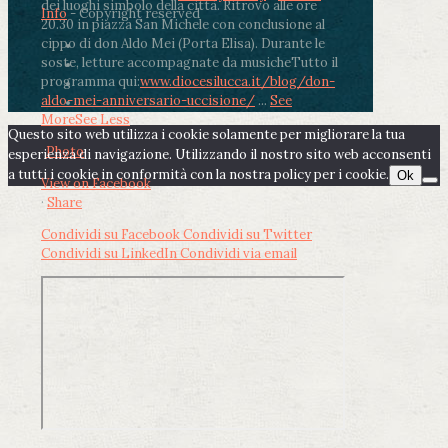
dei luoghi simbolo della città. Ritrovo alle ore
Info
- Copyright reserved
20.30 in piazza San Michele con conclusione al
cippo di don Aldo Mei (Porta Elisa). Durante le
soste, letture accompagnate da musiche
Tutto il
programma qui:
www.diocesilucca.it/blog/don-
aldo-mei-anniversario-uccisione/
...
See
More
See Less
Questo sito web utilizza i cookie solamente per migliorare la tua
Photo
esperienza di navigazione. Utilizzando il nostro sito web acconsenti
a tutti i cookie in conformità con la nostra policy per i cookie.
Ok
View on Facebook
·
Share
Condividi su Facebook
Condividi su Twitter
Condividi su LinkedIn
Condividi via email