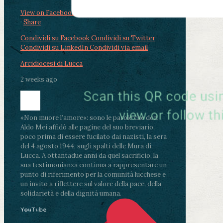
View on Facebook
·
Share
Condividi su Facebook
Condividi su Twitter
Condividi su LinkedIn
Condividi via email
Arcidiocesi di Lucca
2 weeks ago
«Non muore l’amore»: sono le parole che don
Aldo Mei affidò alle pagine del suo breviario,
poco prima di essere fucilato dai nazisti, la sera
del 4 agosto 1944, sugli spalti delle Mura di
Lucca. A ottantadue anni da quel sacrificio, la
sua testimonianza continua a rappresentare un
punto di riferimento per la comunità lucchese e
un invito a riflettere sul valore della pace, della
solidarietà e della dignità umana.
YouTube