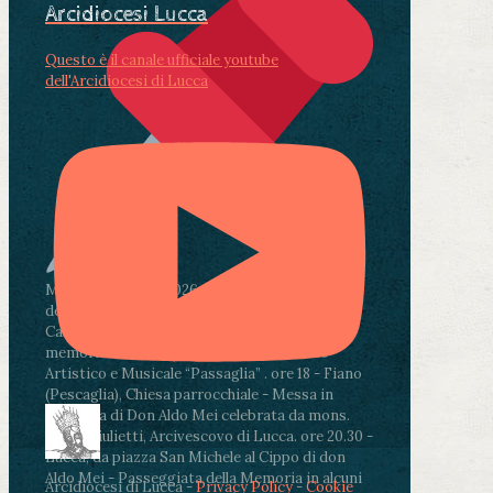
Arcidiocesi Lucca
Questo è il canale ufficiale youtube
dell'Arcidiocesi di Lucca
Martedì 4 agosto2026
ore 11:30 - Lucca, Scuola
dell’Infanzia don Aldo Mei - Viale Castruccio
Castracani 435 - Inaugurazione murales in
memoria di don Aldo Mei curato dal Liceo
Artistico e Musicale “Passaglia”
.
ore 18 - Fiano
(Pescaglia), Chiesa parrocchiale - Messa in
memoria di Don Aldo Mei celebrata da mons.
Paolo Giulietti, Arcivescovo di Lucca
.
ore 20.30 -
Lucca, da piazza San Michele al Cippo di don
Aldo Mei - Passeggiata della Memoria in alcuni
Arcidiocesi di Lucca -
Privacy Policy
-
Cookie