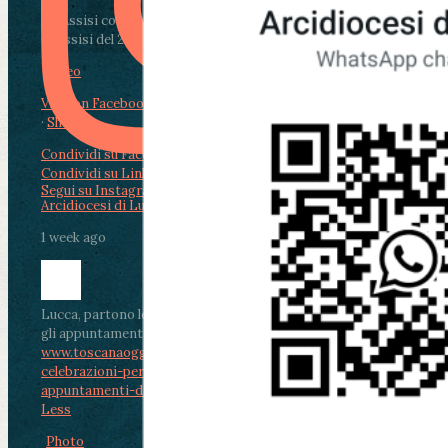
Da Assisi con i giovani per Celebrare il Perdono
di Assisi del 2 Ag...
Video
View on Facebook
·
Share
Condividi su Facebook
Condividi su Twitter
Condividi su LinkedIn
Condividi via email
Segui su Instagram
Arcidiocesi di Lucca
1 week ago
Lucca, partono le celebrazioni per don Aldo Mei:
gli appuntamenti dal 2 al 4 agosto
www.toscanaoggi.it/lucca-partono-le-
celebrazioni-per-don-aldo-mei-gli-
appuntamenti-dal-2-al-4-ago...
...
See More
See
Less
Photo