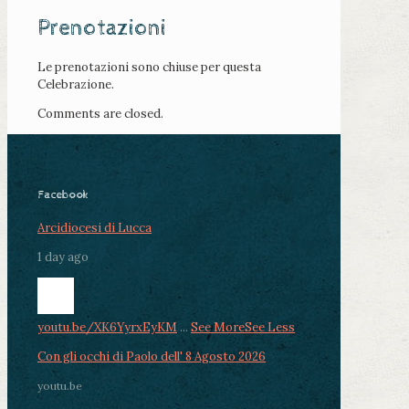
Prenotazioni
Le prenotazioni sono chiuse per questa
Celebrazione.
Comments are closed.
Facebook
Arcidiocesi di Lucca
1 day ago
youtu.be/XK6YyrxEyKM
...
See More
See Less
Con gli occhi di Paolo dell' 8 Agosto 2026
youtu.be