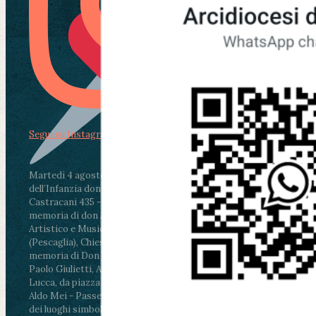
Segui su Instagram
Martedì 4 agosto2026
ore 11:30 - Lucca, Scuola
dell’Infanzia don Aldo Mei - Viale Castruccio
Castracani 435 - Inaugurazione murales in
memoria di don Aldo Mei curato dal Liceo
Artistico e Musicale “Passaglia”
.
ore 18 - Fiano
(Pescaglia), Chiesa parrocchiale - Messa in
memoria di Don Aldo Mei celebrata da mons.
Paolo Giulietti, Arcivescovo di Lucca
.
ore 20.30 -
Lucca, da piazza San Michele al Cippo di don
Aldo Mei - Passeggiata della Memoria in alcuni
dei luoghi simbolo della città. Ritrovo alle ore