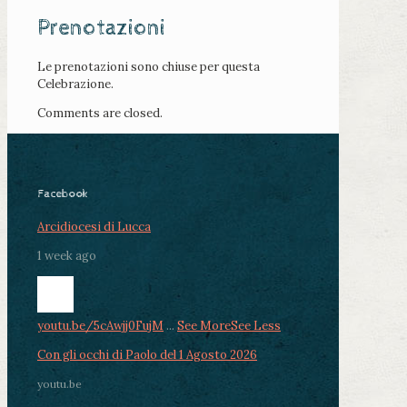
Prenotazioni
Le prenotazioni sono chiuse per questa
Celebrazione.
Comments are closed.
Facebook
Arcidiocesi di Lucca
1 week ago
youtu.be/5cAwjj0FujM
...
See More
See Less
Con gli occhi di Paolo del 1 Agosto 2026
youtu.be