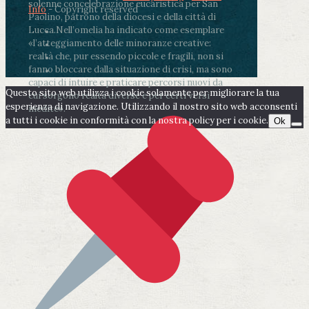
solenne concelebrazione eucaristica per San
Info
- Copyright reserved
Paolino, patrono della diocesi e della città di
Lucca.
Nell’omelia ha indicato come esemplare
«l’atteggiamento delle minoranze creative:
realtà che, pur essendo piccole e fragili, non si
fanno bloccare dalla situazione di crisi, ma sono
capaci di intuire e praticare percorsi nuovi da
Questo sito web utilizza i cookie solamente per migliorare la tua
cui sorgono realtà diverse e per certi versi
esperienza di navigazione. Utilizzando il nostro sito web acconsenti
inedite».
a tutti i cookie in conformità con la nostra policy per i cookie.
Ok