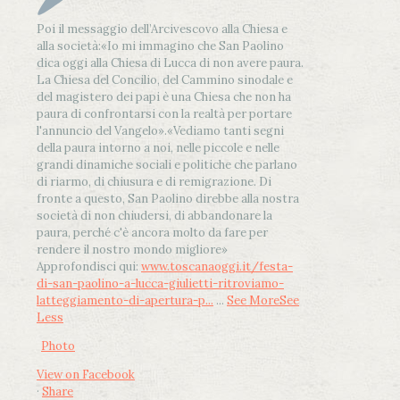
Poi il messaggio dell’Arcivescovo alla Chiesa e
alla società:
«Io mi immagino che San Paolino
dica oggi alla Chiesa di Lucca di non avere paura.
La Chiesa del Concilio, del Cammino sinodale e
del magistero dei papi è una Chiesa che non ha
paura di confrontarsi con la realtà per portare
l'annuncio del Vangelo»
.
«Vediamo tanti segni
della paura intorno a noi, nelle piccole e nelle
grandi dinamiche sociali e politiche che parlano
di riarmo, di chiusura e di remigrazione. Di
fronte a questo, San Paolino direbbe alla nostra
società di non chiudersi, di abbandonare la
paura, perché c'è ancora molto da fare per
rendere il nostro mondo migliore»
Approfondisci qui:
www.toscanaoggi.it/festa-
di-san-paolino-a-lucca-giulietti-ritroviamo-
latteggiamento-di-apertura-p...
...
See More
See
Less
Photo
View on Facebook
·
Share