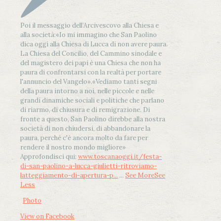
Poi il messaggio dell’Arcivescovo alla Chiesa e
alla società:
«Io mi immagino che San Paolino
dica oggi alla Chiesa di Lucca di non avere paura.
La Chiesa del Concilio, del Cammino sinodale e
del magistero dei papi è una Chiesa che non ha
paura di confrontarsi con la realtà per portare
l'annuncio del Vangelo»
.
«Vediamo tanti segni
della paura intorno a noi, nelle piccole e nelle
grandi dinamiche sociali e politiche che parlano
di riarmo, di chiusura e di remigrazione. Di
fronte a questo, San Paolino direbbe alla nostra
società di non chiudersi, di abbandonare la
paura, perché c'è ancora molto da fare per
rendere il nostro mondo migliore»
Approfondisci qui:
www.toscanaoggi.it/festa-
di-san-paolino-a-lucca-giulietti-ritroviamo-
latteggiamento-di-apertura-p...
...
See More
See
Less
Photo
View on Facebook