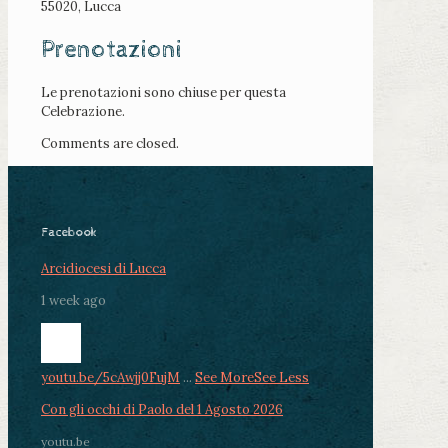
55020, Lucca
Prenotazioni
Le prenotazioni sono chiuse per questa
Celebrazione.
Comments are closed.
Facebook
Arcidiocesi di Lucca
1 week ago
youtu.be/5cAwjj0FujM
...
See More
See Less
Con gli occhi di Paolo del 1 Agosto 2026
youtu.be