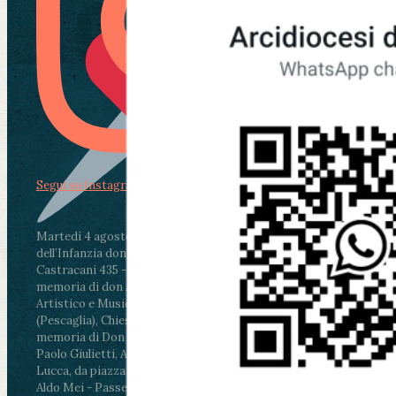
Segui su Instagram
Martedì 4 agosto2026
ore 11:30 - Lucca, Scuola
dell’Infanzia don Aldo Mei - Viale Castruccio
Castracani 435 - Inaugurazione murales in
memoria di don Aldo Mei curato dal Liceo
Artistico e Musicale “Passaglia”
.
ore 18 - Fiano
(Pescaglia), Chiesa parrocchiale - Messa in
memoria di Don Aldo Mei celebrata da mons.
Paolo Giulietti, Arcivescovo di Lucca
.
ore 20.30 -
Lucca, da piazza San Michele al Cippo di don
Aldo Mei - Passeggiata della Memoria in alcuni