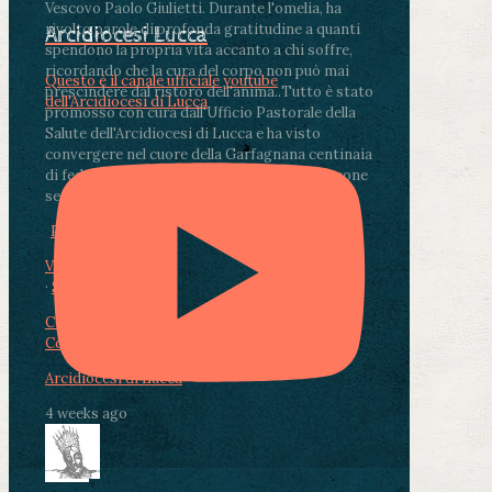
Vescovo Paolo Giulietti. Durante l'omelia, ha
rivolto parole di profonda gratitudine a quanti
Arcidiocesi Lucca
spendono la propria vita accanto a chi soffre,
ricordando che la cura del corpo non può mai
Questo è il canale ufficiale youtube
prescindere dal ristoro dell'anima.
.
Tutto è stato
dell'Arcidiocesi di Lucca
promosso con cura dall'Ufficio Pastorale della
Salute dell'Arcidiocesi di Lucca e ha visto
convergere nel cuore della Garfagnana centinaia
di fedeli, operatori sanitari, volontari e persone
segnate dalla malattia.
...
See More
See Less
Photo
View on Facebook
·
Share
Condividi su Facebook
Condividi su Twitter
Condividi su LinkedIn
Condividi via email
Arcidiocesi di Lucca
4 weeks ago