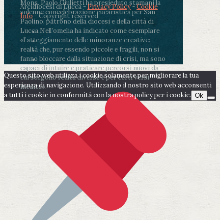
Mons. Paolo Giulietti ha presieduto stamani la
Arcidiocesi di Lucca -
Privacy Policy
-
Cookie
solenne concelebrazione eucaristica per San
Info
- Copyright reserved
Paolino, patrono della diocesi e della città di
Lucca.
Nell’omelia ha indicato come esemplare
«l’atteggiamento delle minoranze creative:
realtà che, pur essendo piccole e fragili, non si
fanno bloccare dalla situazione di crisi, ma sono
capaci di intuire e praticare percorsi nuovi da
Questo sito web utilizza i cookie solamente per migliorare la tua
cui sorgono realtà diverse e per certi versi
esperienza di navigazione. Utilizzando il nostro sito web acconsenti
inedite».
a tutti i cookie in conformità con la nostra policy per i cookie.
Ok