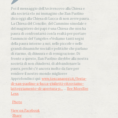
Poi il messaggio dell’Arcivescovo alla Chiesa e
alla società:
«Io mi immagino che San Paolino
dica oggi alla Chiesa di Lucca di non avere paura.
La Chiesa del Concilio, del Cammino sinodale e
del magistero dei papi è una Chiesa che non ha
paura di confrontarsi con la realtà per portare
l'annuncio del Vangelo»
.
«Vediamo tanti segni
della paura intorno a noi, nelle piccole e nelle
grandi dinamiche sociali e politiche che parlano
di riarmo, di chiusura e di remigrazione. Di
fronte a questo, San Paolino direbbe alla nostra
società di non chiudersi, di abbandonare la
paura, perché c'è ancora molto da fare per
rendere il nostro mondo migliore»
Approfondisci qui:
www.toscanaoggi.it/festa-
di-san-paolino-a-lucca-giulietti-ritroviamo-
latteggiamento-di-apertura-p...
...
See More
See
Less
Photo
View on Facebook
·
Share