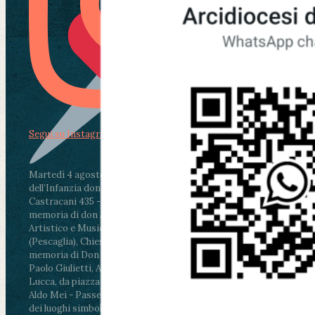
Segui su Instagram
Martedì 4 agosto2026
ore 11:30 - Lucca, Scuola
dell’Infanzia don Aldo Mei - Viale Castruccio
Castracani 435 - Inaugurazione murales in
memoria di don Aldo Mei curato dal Liceo
Artistico e Musicale “Passaglia”
.
ore 18 - Fiano
(Pescaglia), Chiesa parrocchiale - Messa in
memoria di Don Aldo Mei celebrata da mons.
Paolo Giulietti, Arcivescovo di Lucca
.
ore 20.30 -
Lucca, da piazza San Michele al Cippo di don
Aldo Mei - Passeggiata della Memoria in alcuni
dei luoghi simbolo della città. Ritrovo alle ore