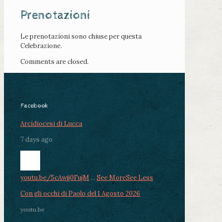
Prenotazioni
Le prenotazioni sono chiuse per questa
Celebrazione.
Comments are closed.
Facebook
Arcidiocesi di Lucca
7 days ago
youtu.be/5cAwjj0FujM
...
See More
See Less
Con gli occhi di Paolo del 1 Agosto 2026
youtu.be