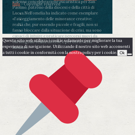
solenne concelebrazione eucaristica per San
Info
- Copyright reserved
Paolino, patrono della diocesi e della città di
Lucca.
Nell’omelia ha indicato come esemplare
«l’atteggiamento delle minoranze creative:
realtà che, pur essendo piccole e fragili, non si
fanno bloccare dalla situazione di crisi, ma sono
capaci di intuire e praticare percorsi nuovi da
Questo sito web utilizza i cookie solamente per migliorare la tua
cui sorgono realtà diverse e per certi versi
esperienza di navigazione. Utilizzando il nostro sito web acconsenti
inedite».
a tutti i cookie in conformità con la nostra policy per i cookie.
Ok