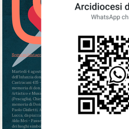
Segui su Instagram
Martedì 4 agosto2026
ore 11:30 - Lucca, Scuola
dell’Infanzia don Aldo Mei - Viale Castruccio
Castracani 435 - Inaugurazione murales in
memoria di don Aldo Mei curato dal Liceo
Artistico e Musicale “Passaglia”
.
ore 18 - Fiano
(Pescaglia), Chiesa parrocchiale - Messa in
memoria di Don Aldo Mei celebrata da mons.
Paolo Giulietti, Arcivescovo di Lucca
.
ore 20.30 -
Lucca, da piazza San Michele al Cippo di don
Aldo Mei - Passeggiata della Memoria in alcuni
dei luoghi simbolo della città. Ritrovo alle ore