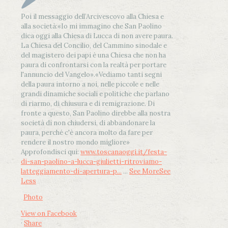
Poi il messaggio dell’Arcivescovo alla Chiesa e
alla società:
«Io mi immagino che San Paolino
dica oggi alla Chiesa di Lucca di non avere paura.
La Chiesa del Concilio, del Cammino sinodale e
del magistero dei papi è una Chiesa che non ha
paura di confrontarsi con la realtà per portare
l'annuncio del Vangelo»
.
«Vediamo tanti segni
della paura intorno a noi, nelle piccole e nelle
grandi dinamiche sociali e politiche che parlano
di riarmo, di chiusura e di remigrazione. Di
fronte a questo, San Paolino direbbe alla nostra
società di non chiudersi, di abbandonare la
paura, perché c'è ancora molto da fare per
rendere il nostro mondo migliore»
Approfondisci qui:
www.toscanaoggi.it/festa-
di-san-paolino-a-lucca-giulietti-ritroviamo-
latteggiamento-di-apertura-p...
...
See More
See
Less
Photo
View on Facebook
·
Share