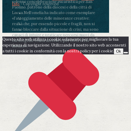
solenne concelebrazione eucaristica per San
Info
- Copyright reserved
Paolino, patrono della diocesi e della città di
Lucca.
Nell’omelia ha indicato come esemplare
«l’atteggiamento delle minoranze creative:
realtà che, pur essendo piccole e fragili, non si
fanno bloccare dalla situazione di crisi, ma sono
capaci di intuire e praticare percorsi nuovi da
Questo sito web utilizza i cookie solamente per migliorare la tua
cui sorgono realtà diverse e per certi versi
esperienza di navigazione. Utilizzando il nostro sito web acconsenti
inedite».
a tutti i cookie in conformità con la nostra policy per i cookie.
Ok