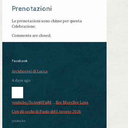
Prenotazioni
Le prenotazioni sono chiuse per questa
Celebrazione.
Comments are closed.
Facebook
Arcidiocesi di Lucca
4 days ago
youtu.be/5cAwjj0FujM
...
See More
See Less
Con gli occhi di Paolo del 1 Agosto 2026
youtu.be