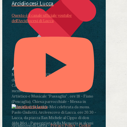
Arcidiocesi Lucca
Questo è il canale ufficiale youtube
dell'Arcidiocesi di Lucca
Martedì 4 agosto2026
ore 11:30 - Lucca, Scuola
dell’Infanzia don Aldo Mei - Viale Castruccio
Castracani 435 - Inaugurazione murales in
memoria di don Aldo Mei curato dal Liceo
Artistico e Musicale “Passaglia”
.
ore 18 - Fiano
(Pescaglia), Chiesa parrocchiale - Messa in
memoria di Don Aldo Mei celebrata da mons.
Paolo Giulietti, Arcivescovo di Lucca
.
ore 20.30 -
Lucca, da piazza San Michele al Cippo di don
Aldo Mei - Passeggiata della Memoria in alcuni
Arcidiocesi di Lucca -
Privacy Policy
-
Cookie