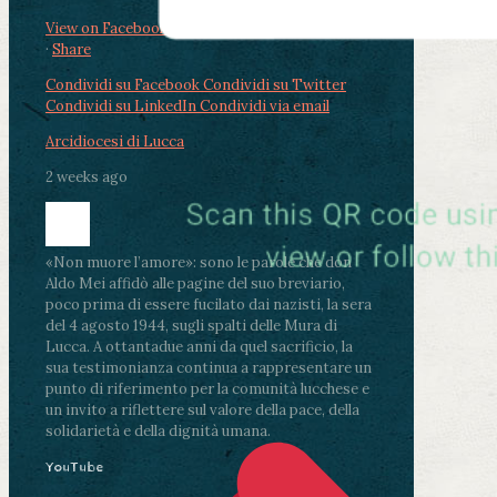
View on Facebook
·
Share
Condividi su Facebook
Condividi su Twitter
Condividi su LinkedIn
Condividi via email
Arcidiocesi di Lucca
2 weeks ago
«Non muore l’amore»: sono le parole che don
Aldo Mei affidò alle pagine del suo breviario,
poco prima di essere fucilato dai nazisti, la sera
del 4 agosto 1944, sugli spalti delle Mura di
Lucca. A ottantadue anni da quel sacrificio, la
sua testimonianza continua a rappresentare un
punto di riferimento per la comunità lucchese e
un invito a riflettere sul valore della pace, della
solidarietà e della dignità umana.
YouTube