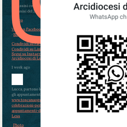
Da Assisi con i giovani per Celebrare il Perdono
di Assisi del 2 Ag...
Video
View on Facebook
·
Share
Condividi su Facebook
Condividi su Twitter
Condividi su LinkedIn
Condividi via email
Segui su Instagram
Arcidiocesi di Lucca
1 week ago
Lucca, partono le celebrazioni per don Aldo Mei:
gli appuntamenti dal 2 al 4 agosto
www.toscanaoggi.it/lucca-partono-le-
celebrazioni-per-don-aldo-mei-gli-
appuntamenti-dal-2-al-4-ago...
...
See More
See
Less
Photo