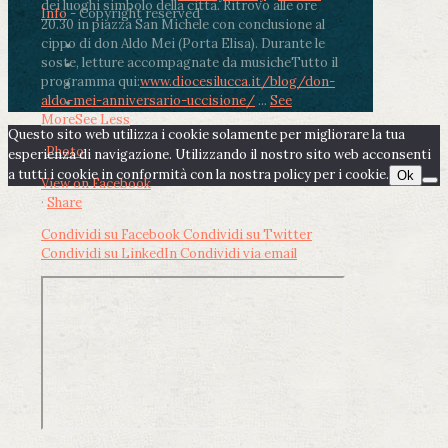
dei luoghi simbolo della città. Ritrovo alle ore
Info
- Copyright reserved
20.30 in piazza San Michele con conclusione al
cippo di don Aldo Mei (Porta Elisa). Durante le
soste, letture accompagnate da musiche
Tutto il
programma qui:
www.diocesilucca.it/blog/don-
aldo-mei-anniversario-uccisione/
...
See
More
See Less
Questo sito web utilizza i cookie solamente per migliorare la tua
Photo
esperienza di navigazione. Utilizzando il nostro sito web acconsenti
a tutti i cookie in conformità con la nostra policy per i cookie.
Ok
View on Facebook
·
Share
Condividi su Facebook
Condividi su Twitter
Condividi su LinkedIn
Condividi via email