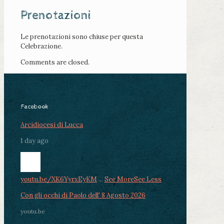
Prenotazioni
Le prenotazioni sono chiuse per questa
Celebrazione.
Comments are closed.
Facebook
Arcidiocesi di Lucca
1 day ago
youtu.be/XK6YyrxEyKM
...
See More
See Less
Con gli occhi di Paolo dell' 8 Agosto 2026
youtu.be