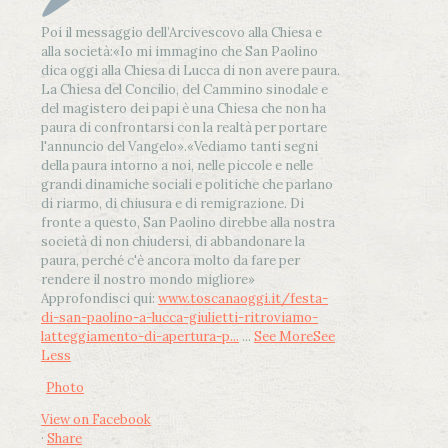
Poi il messaggio dell’Arcivescovo alla Chiesa e
alla società:
«Io mi immagino che San Paolino
dica oggi alla Chiesa di Lucca di non avere paura.
La Chiesa del Concilio, del Cammino sinodale e
del magistero dei papi è una Chiesa che non ha
paura di confrontarsi con la realtà per portare
l'annuncio del Vangelo»
.
«Vediamo tanti segni
della paura intorno a noi, nelle piccole e nelle
grandi dinamiche sociali e politiche che parlano
di riarmo, di chiusura e di remigrazione. Di
fronte a questo, San Paolino direbbe alla nostra
società di non chiudersi, di abbandonare la
paura, perché c'è ancora molto da fare per
rendere il nostro mondo migliore»
Approfondisci qui:
www.toscanaoggi.it/festa-
di-san-paolino-a-lucca-giulietti-ritroviamo-
latteggiamento-di-apertura-p...
...
See More
See
Less
Photo
View on Facebook
·
Share