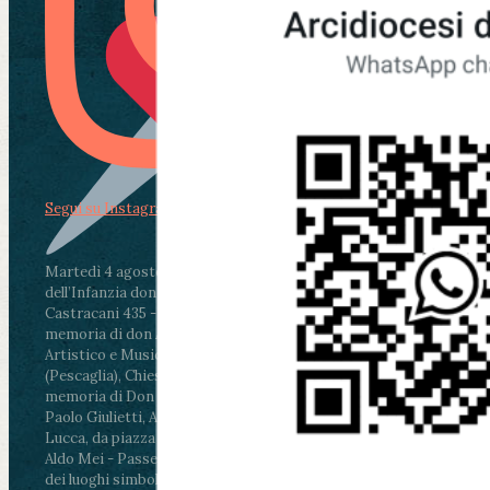
Segui su Instagram
Martedì 4 agosto2026
ore 11:30 - Lucca, Scuola
dell’Infanzia don Aldo Mei - Viale Castruccio
Castracani 435 - Inaugurazione murales in
memoria di don Aldo Mei curato dal Liceo
Artistico e Musicale “Passaglia”
.
ore 18 - Fiano
(Pescaglia), Chiesa parrocchiale - Messa in
memoria di Don Aldo Mei celebrata da mons.
Paolo Giulietti, Arcivescovo di Lucca
.
ore 20.30 -
Lucca, da piazza San Michele al Cippo di don
Aldo Mei - Passeggiata della Memoria in alcuni
dei luoghi simbolo della città. Ritrovo alle ore