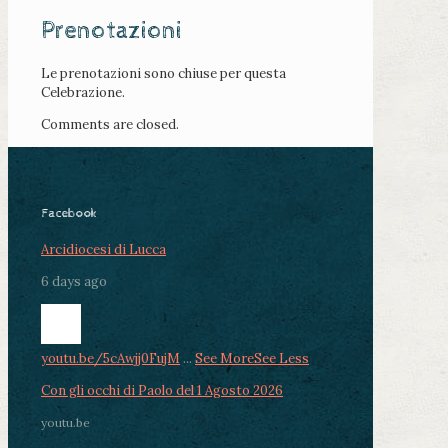
Prenotazioni
Le prenotazioni sono chiuse per questa
Celebrazione.
Comments are closed.
Facebook
Arcidiocesi di Lucca
6 days ago
youtu.be/5cAwjj0FujM
...
See More
See Less
Con gli occhi di Paolo del 1 Agosto 2026
youtu.be