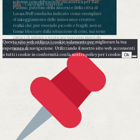
solenne concelebrazione eucaristica per San
Info
- Copyright reserved
Paolino, patrono della diocesi e della città di
Lucca.
Nell’omelia ha indicato come esemplare
«l’atteggiamento delle minoranze creative:
realtà che, pur essendo piccole e fragili, non si
fanno bloccare dalla situazione di crisi, ma sono
capaci di intuire e praticare percorsi nuovi da
Questo sito web utilizza i cookie solamente per migliorare la tua
cui sorgono realtà diverse e per certi versi
esperienza di navigazione. Utilizzando il nostro sito web acconsenti
inedite».
a tutti i cookie in conformità con la nostra policy per i cookie.
Ok