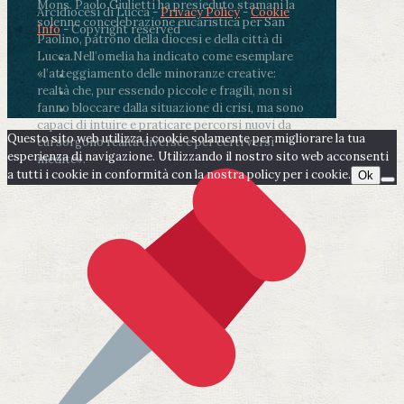
Mons. Paolo Giulietti ha presieduto stamani la
Arcidiocesi di Lucca -
Privacy Policy
-
Cookie
solenne concelebrazione eucaristica per San
Info
- Copyright reserved
Paolino, patrono della diocesi e della città di
Lucca.
Nell’omelia ha indicato come esemplare
«l’atteggiamento delle minoranze creative:
realtà che, pur essendo piccole e fragili, non si
fanno bloccare dalla situazione di crisi, ma sono
capaci di intuire e praticare percorsi nuovi da
Questo sito web utilizza i cookie solamente per migliorare la tua
cui sorgono realtà diverse e per certi versi
esperienza di navigazione. Utilizzando il nostro sito web acconsenti
inedite».
a tutti i cookie in conformità con la nostra policy per i cookie.
Ok