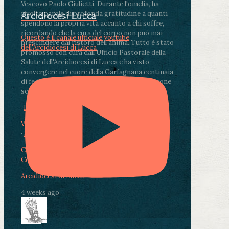
Vescovo Paolo Giulietti. Durante l'omelia, ha
rivolto parole di profonda gratitudine a quanti
Arcidiocesi Lucca
spendono la propria vita accanto a chi soffre,
ricordando che la cura del corpo non può mai
Questo è il canale ufficiale youtube
prescindere dal ristoro dell'anima.
.
Tutto è stato
dell'Arcidiocesi di Lucca
promosso con cura dall'Ufficio Pastorale della
Salute dell'Arcidiocesi di Lucca e ha visto
convergere nel cuore della Garfagnana centinaia
di fedeli, operatori sanitari, volontari e persone
segnate dalla malattia.
...
See More
See Less
Photo
View on Facebook
·
Share
Condividi su Facebook
Condividi su Twitter
Condividi su LinkedIn
Condividi via email
Arcidiocesi di Lucca
4 weeks ago