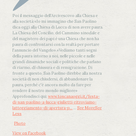
Poi il messaggio dell’Arcivescovo alla Chiesa e
alla società:
«Io mi immagino che San Paolino
dica oggi alla Chiesa di Lucca di non avere paura.
La Chiesa del Concilio, del Cammino sinodale e
del magistero dei papi è una Chiesa che non ha
paura di confrontarsi con la realtà per portare
l'annuncio del Vangelo»
.
«Vediamo tanti segni
della paura intorno a noi, nelle piccole e nelle
grandi dinamiche sociali e politiche che parlano
di riarmo, di chiusura e di remigrazione. Di
fronte a questo, San Paolino direbbe alla nostra
società di non chiudersi, di abbandonare la
paura, perché c'è ancora molto da fare per
rendere il nostro mondo migliore»
Approfondisci qui:
www.toscanaoggi.it/festa-
di-san-paolino-a-lucca-giulietti-ritroviamo-
latteggiamento-di-apertura-p...
...
See More
See
Less
Photo
View on Facebook