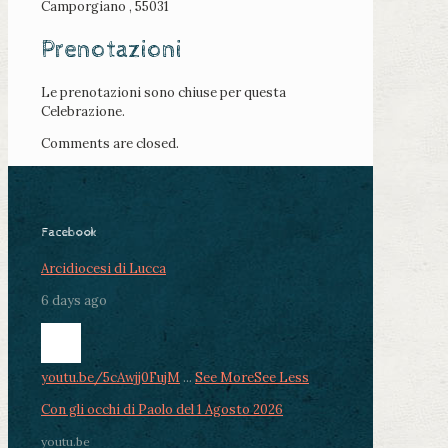
Camporgiano , 55031
Prenotazioni
Le prenotazioni sono chiuse per questa
Celebrazione.
Comments are closed.
Facebook
Arcidiocesi di Lucca
6 days ago
youtu.be/5cAwjj0FujM
...
See More
See Less
Con gli occhi di Paolo del 1 Agosto 2026
youtu.be