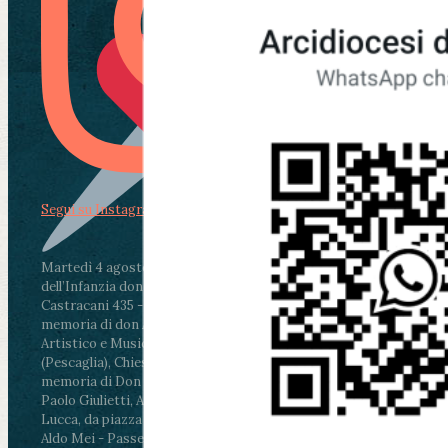
Segui su Instagram
Martedì 4 agosto2026
ore 11:30 - Lucca, Scuola
dell’Infanzia don Aldo Mei - Viale Castruccio
Castracani 435 - Inaugurazione murales in
memoria di don Aldo Mei curato dal Liceo
Artistico e Musicale “Passaglia”
.
ore 18 - Fiano
(Pescaglia), Chiesa parrocchiale - Messa in
memoria di Don Aldo Mei celebrata da mons.
Paolo Giulietti, Arcivescovo di Lucca
.
ore 20.30 -
Lucca, da piazza San Michele al Cippo di don
Aldo Mei - Passeggiata della Memoria in alcuni