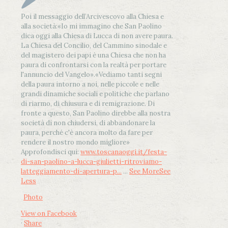
Poi il messaggio dell’Arcivescovo alla Chiesa e
alla società:
«Io mi immagino che San Paolino
dica oggi alla Chiesa di Lucca di non avere paura.
La Chiesa del Concilio, del Cammino sinodale e
del magistero dei papi è una Chiesa che non ha
paura di confrontarsi con la realtà per portare
l'annuncio del Vangelo»
.
«Vediamo tanti segni
della paura intorno a noi, nelle piccole e nelle
grandi dinamiche sociali e politiche che parlano
di riarmo, di chiusura e di remigrazione. Di
fronte a questo, San Paolino direbbe alla nostra
società di non chiudersi, di abbandonare la
paura, perché c'è ancora molto da fare per
rendere il nostro mondo migliore»
Approfondisci qui:
www.toscanaoggi.it/festa-
di-san-paolino-a-lucca-giulietti-ritroviamo-
latteggiamento-di-apertura-p...
...
See More
See
Less
Photo
View on Facebook
·
Share