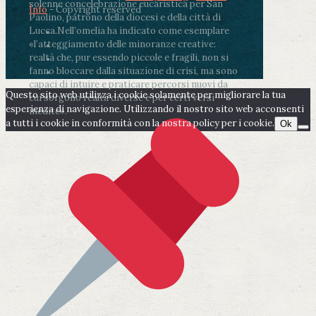
solenne concelebrazione eucaristica per San
Info
- Copyright reserved
Paolino, patrono della diocesi e della città di
Lucca.
Nell’omelia ha indicato come esemplare
«l’atteggiamento delle minoranze creative:
realtà che, pur essendo piccole e fragili, non si
fanno bloccare dalla situazione di crisi, ma sono
capaci di intuire e praticare percorsi nuovi da
Questo sito web utilizza i cookie solamente per migliorare la tua
cui sorgono realtà diverse e per certi versi
esperienza di navigazione. Utilizzando il nostro sito web acconsenti
inedite».
a tutti i cookie in conformità con la nostra policy per i cookie.
Ok