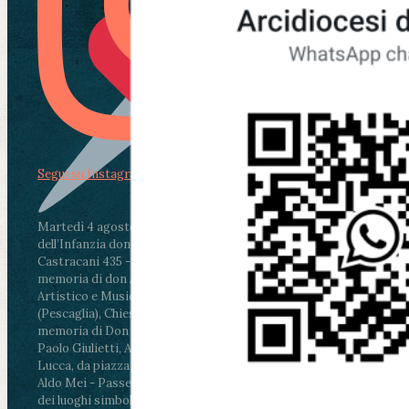
Segui su Instagram
Martedì 4 agosto2026
ore 11:30 - Lucca, Scuola
dell’Infanzia don Aldo Mei - Viale Castruccio
Castracani 435 - Inaugurazione murales in
memoria di don Aldo Mei curato dal Liceo
Artistico e Musicale “Passaglia”
.
ore 18 - Fiano
(Pescaglia), Chiesa parrocchiale - Messa in
memoria di Don Aldo Mei celebrata da mons.
Paolo Giulietti, Arcivescovo di Lucca
.
ore 20.30 -
Lucca, da piazza San Michele al Cippo di don
Aldo Mei - Passeggiata della Memoria in alcuni
dei luoghi simbolo della città. Ritrovo alle ore