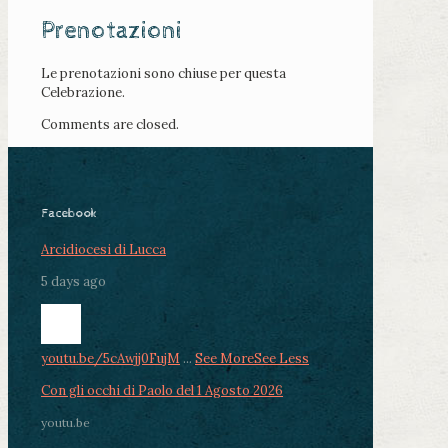
Prenotazioni
Le prenotazioni sono chiuse per questa
Celebrazione.
Comments are closed.
Facebook
Arcidiocesi di Lucca
5 days ago
youtu.be/5cAwjj0FujM
...
See More
See Less
Con gli occhi di Paolo del 1 Agosto 2026
youtu.be