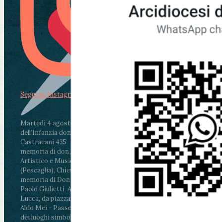
Segui su Instagram
Martedì 4 agosto2026
ore 11:30 - Lucca, Scuola
dell’Infanzia don Aldo Mei - Viale Castruccio
Castracani 435 - Inaugurazione murales in
memoria di don Aldo Mei curato dal Liceo
Artistico e Musicale “Passaglia”
.
ore 18 - Fiano
(Pescaglia), Chiesa parrocchiale - Messa in
memoria di Don Aldo Mei celebrata da mons.
Paolo Giulietti, Arcivescovo di Lucca
.
ore 20.30 -
Lucca, da piazza San Michele al Cippo di don
Aldo Mei - Passeggiata della Memoria in alcuni
dei luoghi simbolo della città. Ritrovo alle ore