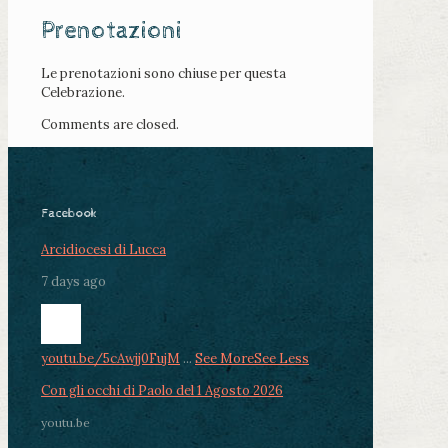
Prenotazioni
Le prenotazioni sono chiuse per questa
Celebrazione.
Comments are closed.
Facebook
Arcidiocesi di Lucca
7 days ago
youtu.be/5cAwjj0FujM
...
See More
See Less
Con gli occhi di Paolo del 1 Agosto 2026
youtu.be