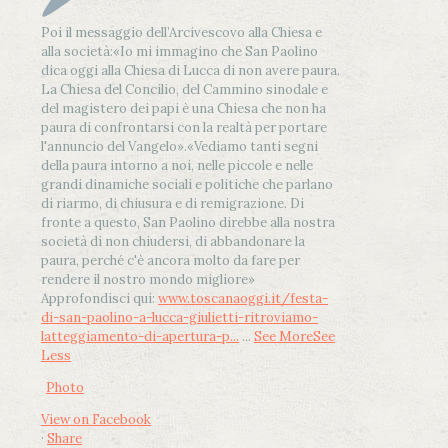
Poi il messaggio dell’Arcivescovo alla Chiesa e
alla società:
«Io mi immagino che San Paolino
dica oggi alla Chiesa di Lucca di non avere paura.
La Chiesa del Concilio, del Cammino sinodale e
del magistero dei papi è una Chiesa che non ha
paura di confrontarsi con la realtà per portare
l'annuncio del Vangelo»
.
«Vediamo tanti segni
della paura intorno a noi, nelle piccole e nelle
grandi dinamiche sociali e politiche che parlano
di riarmo, di chiusura e di remigrazione. Di
fronte a questo, San Paolino direbbe alla nostra
società di non chiudersi, di abbandonare la
paura, perché c'è ancora molto da fare per
rendere il nostro mondo migliore»
Approfondisci qui:
www.toscanaoggi.it/festa-
di-san-paolino-a-lucca-giulietti-ritroviamo-
latteggiamento-di-apertura-p...
...
See More
See
Less
Photo
View on Facebook
·
Share