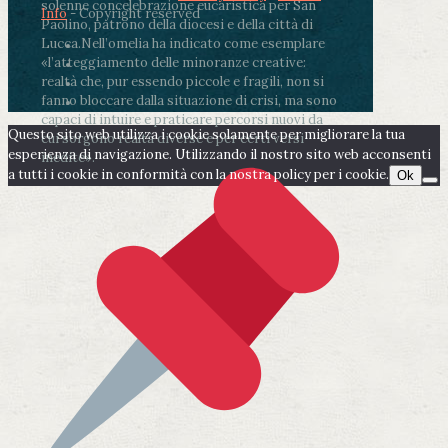
solenne concelebrazione eucaristica per San
Info
- Copyright reserved
Paolino, patrono della diocesi e della città di
Lucca.
Nell’omelia ha indicato come esemplare
«l’atteggiamento delle minoranze creative:
realtà che, pur essendo piccole e fragili, non si
fanno bloccare dalla situazione di crisi, ma sono
capaci di intuire e praticare percorsi nuovi da
Questo sito web utilizza i cookie solamente per migliorare la tua
cui sorgono realtà diverse e per certi versi
esperienza di navigazione. Utilizzando il nostro sito web acconsenti
inedite».
a tutti i cookie in conformità con la nostra policy per i cookie.
Ok