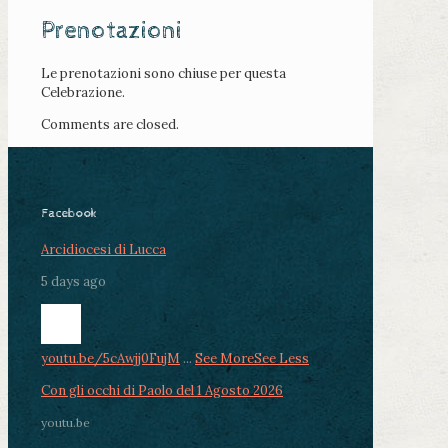
Prenotazioni
Le prenotazioni sono chiuse per questa
Celebrazione.
Comments are closed.
Facebook
Arcidiocesi di Lucca
5 days ago
youtu.be/5cAwjj0FujM
...
See More
See Less
Con gli occhi di Paolo del 1 Agosto 2026
youtu.be