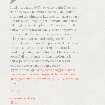
Poi il messaggio dell’Arcivescovo alla Chiesa e
alla società:
«Io mi immagino che San Paolino
dica oggi alla Chiesa di Lucca di non avere paura.
La Chiesa del Concilio, del Cammino sinodale e
del magistero dei papi è una Chiesa che non ha
paura di confrontarsi con la realtà per portare
l'annuncio del Vangelo»
.
«Vediamo tanti segni
della paura intorno a noi, nelle piccole e nelle
grandi dinamiche sociali e politiche che parlano
di riarmo, di chiusura e di remigrazione. Di
fronte a questo, San Paolino direbbe alla nostra
società di non chiudersi, di abbandonare la
paura, perché c'è ancora molto da fare per
rendere il nostro mondo migliore»
Approfondisci qui:
www.toscanaoggi.it/festa-
di-san-paolino-a-lucca-giulietti-ritroviamo-
latteggiamento-di-apertura-p...
...
See More
See
Less
Photo
View on Facebook
·
Share