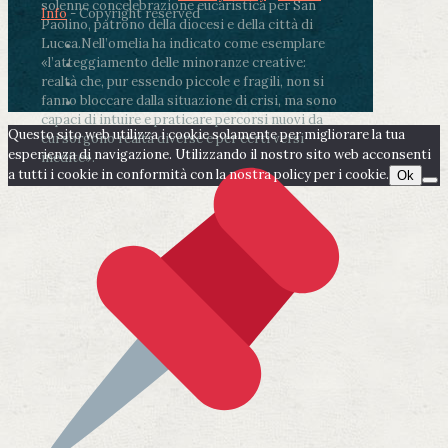
solenne concelebrazione eucaristica per San
Info
- Copyright reserved
Paolino, patrono della diocesi e della città di
Lucca.
Nell’omelia ha indicato come esemplare
«l’atteggiamento delle minoranze creative:
realtà che, pur essendo piccole e fragili, non si
fanno bloccare dalla situazione di crisi, ma sono
capaci di intuire e praticare percorsi nuovi da
Questo sito web utilizza i cookie solamente per migliorare la tua
cui sorgono realtà diverse e per certi versi
esperienza di navigazione. Utilizzando il nostro sito web acconsenti
inedite».
a tutti i cookie in conformità con la nostra policy per i cookie.
Ok