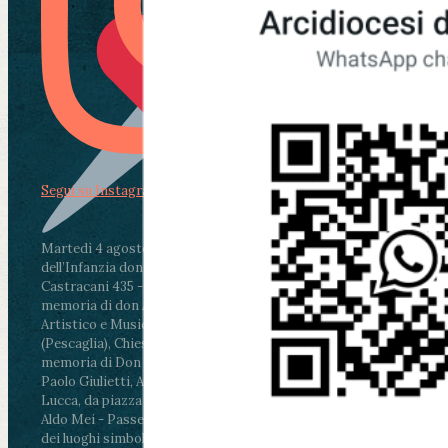
Segui su Instagram
Martedì 4 agosto2026
ore 11:30 - Lucca, Scuola
dell’Infanzia don Aldo Mei - Viale Castruccio
Castracani 435 - Inaugurazione murales in
memoria di don Aldo Mei curato dal Liceo
Artistico e Musicale “Passaglia”
.
ore 18 - Fiano
(Pescaglia), Chiesa parrocchiale - Messa in
memoria di Don Aldo Mei celebrata da mons.
Paolo Giulietti, Arcivescovo di Lucca
.
ore 20.30 -
Lucca, da piazza San Michele al Cippo di don
Aldo Mei - Passeggiata della Memoria in alcuni
dei luoghi simbolo della città. Ritrovo alle ore