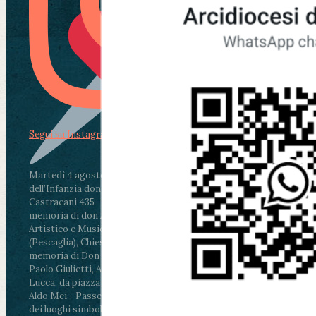
Segui su Instagram
Martedì 4 agosto2026
ore 11:30 - Lucca, Scuola
dell’Infanzia don Aldo Mei - Viale Castruccio
Castracani 435 - Inaugurazione murales in
memoria di don Aldo Mei curato dal Liceo
Artistico e Musicale “Passaglia”
.
ore 18 - Fiano
(Pescaglia), Chiesa parrocchiale - Messa in
memoria di Don Aldo Mei celebrata da mons.
Paolo Giulietti, Arcivescovo di Lucca
.
ore 20.30 -
Lucca, da piazza San Michele al Cippo di don
Aldo Mei - Passeggiata della Memoria in alcuni
dei luoghi simbolo della città. Ritrovo alle ore