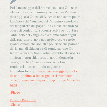
Poi il messaggio dell’Arcivescovo alla Chiesa e
alla società:
«Io mi immagino che San Paolino
dica oggi alla Chiesa di Lucca di non avere paura.
La Chiesa del Concilio, del Cammino sinodale e
del magistero dei papi è una Chiesa che non ha
paura di confrontarsi con la realtà per portare
l'annuncio del Vangelo»
.
«Vediamo tanti segni
della paura intorno a noi, nelle piccole e nelle
grandi dinamiche sociali e politiche che parlano
di riarmo, di chiusura e di remigrazione. Di
fronte a questo, San Paolino direbbe alla nostra
società di non chiudersi, di abbandonare la
paura, perché c'è ancora molto da fare per
rendere il nostro mondo migliore»
Approfondisci qui:
www.toscanaoggi.it/festa-
di-san-paolino-a-lucca-giulietti-ritroviamo-
latteggiamento-di-apertura-p...
...
See More
See
Less
Photo
View on Facebook
·
Share