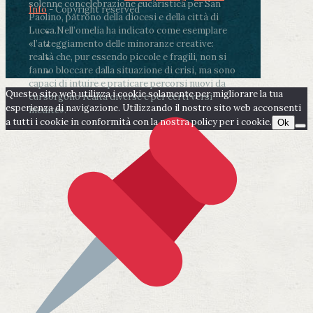
solenne concelebrazione eucaristica per San
Info
- Copyright reserved
Paolino, patrono della diocesi e della città di
Lucca.
Nell’omelia ha indicato come esemplare
«l’atteggiamento delle minoranze creative:
realtà che, pur essendo piccole e fragili, non si
fanno bloccare dalla situazione di crisi, ma sono
capaci di intuire e praticare percorsi nuovi da
Questo sito web utilizza i cookie solamente per migliorare la tua
cui sorgono realtà diverse e per certi versi
esperienza di navigazione. Utilizzando il nostro sito web acconsenti
inedite».
a tutti i cookie in conformità con la nostra policy per i cookie.
Ok