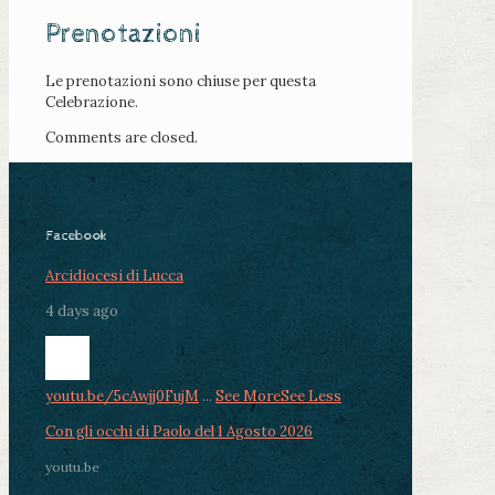
Prenotazioni
Le prenotazioni sono chiuse per questa
Celebrazione.
Comments are closed.
Facebook
Arcidiocesi di Lucca
4 days ago
youtu.be/5cAwjj0FujM
...
See More
See Less
Con gli occhi di Paolo del 1 Agosto 2026
youtu.be