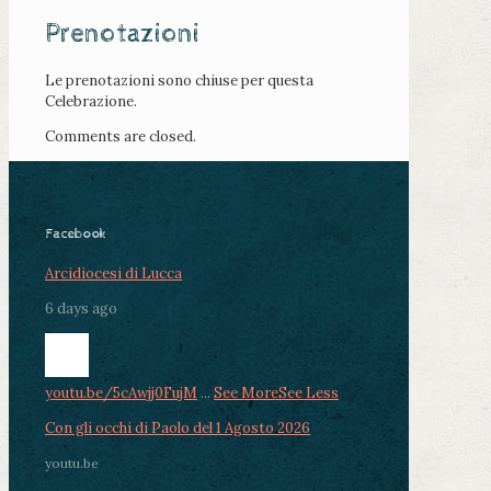
Prenotazioni
Le prenotazioni sono chiuse per questa
Celebrazione.
Comments are closed.
Facebook
Arcidiocesi di Lucca
6 days ago
youtu.be/5cAwjj0FujM
...
See More
See Less
Con gli occhi di Paolo del 1 Agosto 2026
youtu.be