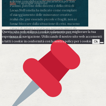
solenne concelebrazione eucaristica per San
Info
- Copyright reserved
Paolino, patrono della diocesi e della città di
Lucca.
Nell’omelia ha indicato come esemplare
«l’atteggiamento delle minoranze creative:
realtà che, pur essendo piccole e fragili, non si
fanno bloccare dalla situazione di crisi, ma sono
capaci di intuire e praticare percorsi nuovi da
Questo sito web utilizza i cookie solamente per migliorare la tua
cui sorgono realtà diverse e per certi versi
esperienza di navigazione. Utilizzando il nostro sito web acconsenti
inedite».
a tutti i cookie in conformità con la nostra policy per i cookie.
Ok