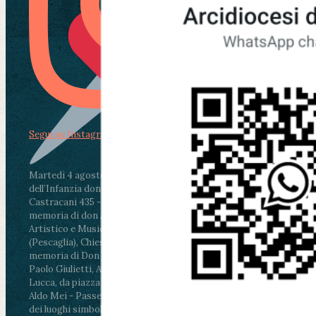
Segui su Instagram
Martedì 4 agosto2026
ore 11:30 - Lucca, Scuola
dell’Infanzia don Aldo Mei - Viale Castruccio
Castracani 435 - Inaugurazione murales in
memoria di don Aldo Mei curato dal Liceo
Artistico e Musicale “Passaglia”
.
ore 18 - Fiano
(Pescaglia), Chiesa parrocchiale - Messa in
memoria di Don Aldo Mei celebrata da mons.
Paolo Giulietti, Arcivescovo di Lucca
.
ore 20.30 -
Lucca, da piazza San Michele al Cippo di don
Aldo Mei - Passeggiata della Memoria in alcuni
dei luoghi simbolo della città. Ritrovo alle ore