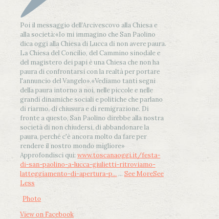
Poi il messaggio dell’Arcivescovo alla Chiesa e
alla società:
«Io mi immagino che San Paolino
dica oggi alla Chiesa di Lucca di non avere paura.
La Chiesa del Concilio, del Cammino sinodale e
del magistero dei papi è una Chiesa che non ha
paura di confrontarsi con la realtà per portare
l'annuncio del Vangelo»
.
«Vediamo tanti segni
della paura intorno a noi, nelle piccole e nelle
grandi dinamiche sociali e politiche che parlano
di riarmo, di chiusura e di remigrazione. Di
fronte a questo, San Paolino direbbe alla nostra
società di non chiudersi, di abbandonare la
paura, perché c'è ancora molto da fare per
rendere il nostro mondo migliore»
Approfondisci qui:
www.toscanaoggi.it/festa-
di-san-paolino-a-lucca-giulietti-ritroviamo-
latteggiamento-di-apertura-p...
...
See More
See
Less
Photo
View on Facebook