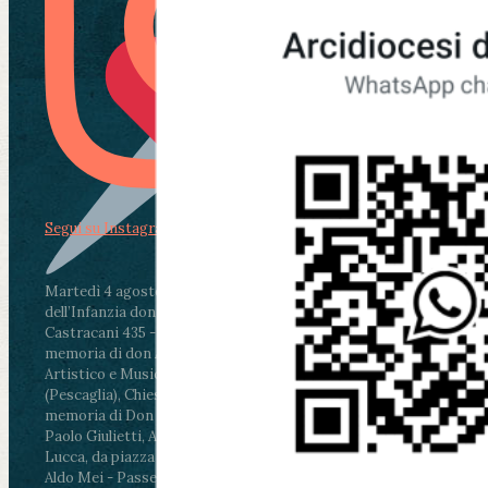
Segui su Instagram
Martedì 4 agosto2026
ore 11:30 - Lucca, Scuola
dell’Infanzia don Aldo Mei - Viale Castruccio
Castracani 435 - Inaugurazione murales in
memoria di don Aldo Mei curato dal Liceo
Artistico e Musicale “Passaglia”
.
ore 18 - Fiano
(Pescaglia), Chiesa parrocchiale - Messa in
memoria di Don Aldo Mei celebrata da mons.
Paolo Giulietti, Arcivescovo di Lucca
.
ore 20.30 -
Lucca, da piazza San Michele al Cippo di don
Aldo Mei - Passeggiata della Memoria in alcuni