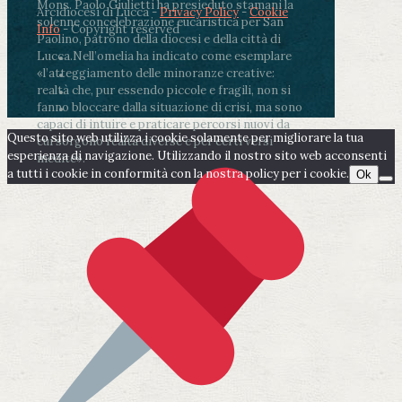
Mons. Paolo Giulietti ha presieduto stamani la
Arcidiocesi di Lucca -
Privacy Policy
-
Cookie
solenne concelebrazione eucaristica per San
Info
- Copyright reserved
Paolino, patrono della diocesi e della città di
Lucca.
Nell’omelia ha indicato come esemplare
«l’atteggiamento delle minoranze creative:
realtà che, pur essendo piccole e fragili, non si
fanno bloccare dalla situazione di crisi, ma sono
capaci di intuire e praticare percorsi nuovi da
Questo sito web utilizza i cookie solamente per migliorare la tua
cui sorgono realtà diverse e per certi versi
esperienza di navigazione. Utilizzando il nostro sito web acconsenti
inedite».
a tutti i cookie in conformità con la nostra policy per i cookie.
Ok