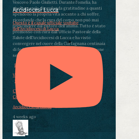
Vescovo Paolo Giulietti. Durante l'omelia, ha
rivolto parole di profonda gratitudine a quanti
Arcidiocesi Lucca
spendono la propria vita accanto a chi soffre,
ricordando che la cura del corpo non può mai
Questo è il canale ufficiale youtube
prescindere dal ristoro dell'anima.
.
Tutto è stato
dell'Arcidiocesi di Lucca
promosso con cura dall'Ufficio Pastorale della
Salute dell'Arcidiocesi di Lucca e ha visto
convergere nel cuore della Garfagnana centinaia
di fedeli, operatori sanitari, volontari e persone
segnate dalla malattia.
...
See More
See Less
Photo
View on Facebook
·
Share
Condividi su Facebook
Condividi su Twitter
Condividi su LinkedIn
Condividi via email
Arcidiocesi di Lucca
4 weeks ago