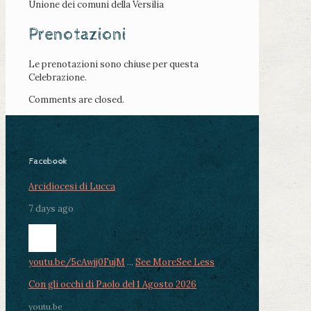
Unione dei comuni della Versilia
Prenotazioni
Le prenotazioni sono chiuse per questa
Celebrazione.
Comments are closed.
Facebook
Arcidiocesi di Lucca
7 days ago
youtu.be/5cAwjj0FujM
...
See More
See Less
Con gli occhi di Paolo del 1 Agosto 2026
youtu.be