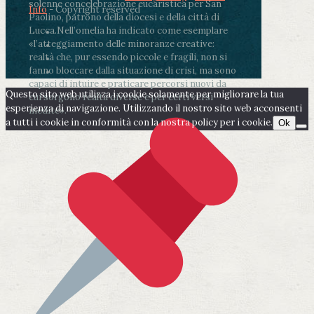
solenne concelebrazione eucaristica per San
Info
- Copyright reserved
Paolino, patrono della diocesi e della città di
Lucca.
Nell’omelia ha indicato come esemplare
«l’atteggiamento delle minoranze creative:
realtà che, pur essendo piccole e fragili, non si
fanno bloccare dalla situazione di crisi, ma sono
capaci di intuire e praticare percorsi nuovi da
Questo sito web utilizza i cookie solamente per migliorare la tua
cui sorgono realtà diverse e per certi versi
esperienza di navigazione. Utilizzando il nostro sito web acconsenti
inedite».
a tutti i cookie in conformità con la nostra policy per i cookie.
Ok