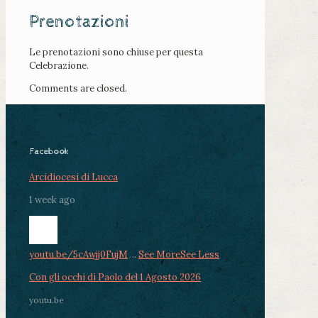
Prenotazioni
Le prenotazioni sono chiuse per questa
Celebrazione.
Comments are closed.
Facebook
Arcidiocesi di Lucca
1 week ago
youtu.be/5cAwjj0FujM
...
See More
See Less
Con gli occhi di Paolo del 1 Agosto 2026
youtu.be