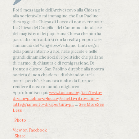
Poi il messaggio dell’Arcivescovo alla Chiesa e
alla società:
«Io mi immagino che San Paolino
dica oggi alla Chiesa di Lucca di non avere paura.
La Chiesa del Concilio, del Cammino sinodale e
del magistero dei papi è una Chiesa che non ha
paura di confrontarsi con la realtà per portare
l'annuncio del Vangelo»
.
«Vediamo tanti segni
della paura intorno a noi, nelle piccole e nelle
grandi dinamiche sociali e politiche che parlano
di riarmo, di chiusura e di remigrazione. Di
fronte a questo, San Paolino direbbe alla nostra
società di non chiudersi, di abbandonare la
paura, perché c'è ancora molto da fare per
rendere il nostro mondo migliore»
Approfondisci qui:
www.toscanaoggi.it/festa-
di-san-paolino-a-lucca-giulietti-ritroviamo-
latteggiamento-di-apertura-p...
...
See More
See
Less
Photo
View on Facebook
·
Share