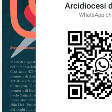
Segui su Instagram
Martedì 4 agosto2026
ore 11:30 - Lucca, Scuola
dell’Infanzia don Aldo Mei - Viale Castruccio
Castracani 435 - Inaugurazione murales in
memoria di don Aldo Mei curato dal Liceo
Artistico e Musicale “Passaglia”
.
ore 18 - Fiano
(Pescaglia), Chiesa parrocchiale - Messa in
memoria di Don Aldo Mei celebrata da mons.
Paolo Giulietti, Arcivescovo di Lucca
.
ore 20.30 -
Lucca, da piazza San Michele al Cippo di don
Aldo Mei - Passeggiata della Memoria in alcuni
dei luoghi simbolo della città. Ritrovo alle ore