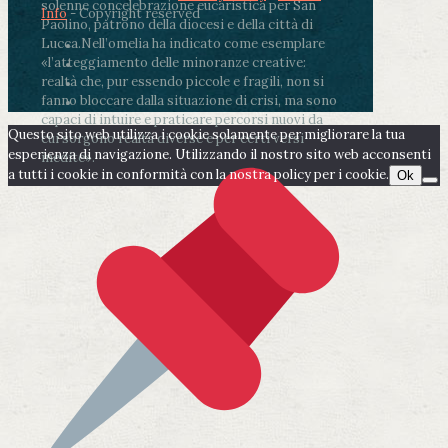
solenne concelebrazione eucaristica per San
Info
- Copyright reserved
Paolino, patrono della diocesi e della città di
Lucca.
Nell’omelia ha indicato come esemplare
«l’atteggiamento delle minoranze creative:
realtà che, pur essendo piccole e fragili, non si
fanno bloccare dalla situazione di crisi, ma sono
capaci di intuire e praticare percorsi nuovi da
Questo sito web utilizza i cookie solamente per migliorare la tua
cui sorgono realtà diverse e per certi versi
esperienza di navigazione. Utilizzando il nostro sito web acconsenti
inedite».
a tutti i cookie in conformità con la nostra policy per i cookie.
Ok