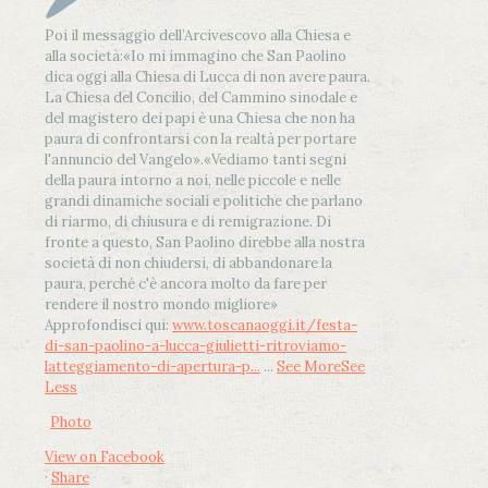
Poi il messaggio dell’Arcivescovo alla Chiesa e
alla società:
«Io mi immagino che San Paolino
dica oggi alla Chiesa di Lucca di non avere paura.
La Chiesa del Concilio, del Cammino sinodale e
del magistero dei papi è una Chiesa che non ha
paura di confrontarsi con la realtà per portare
l'annuncio del Vangelo»
.
«Vediamo tanti segni
della paura intorno a noi, nelle piccole e nelle
grandi dinamiche sociali e politiche che parlano
di riarmo, di chiusura e di remigrazione. Di
fronte a questo, San Paolino direbbe alla nostra
società di non chiudersi, di abbandonare la
paura, perché c'è ancora molto da fare per
rendere il nostro mondo migliore»
Approfondisci qui:
www.toscanaoggi.it/festa-
di-san-paolino-a-lucca-giulietti-ritroviamo-
latteggiamento-di-apertura-p...
...
See More
See
Less
Photo
View on Facebook
·
Share