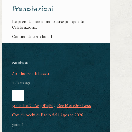
Prenotazioni
Le prenotazioni sono chiuse per questa
Celebrazione.
Comments are closed.
Facebook
Arcidiocesi di Lucca
4 days ago
youtu.be/5cAwjj0FujM
...
See More
See Less
Con gli occhi di Paolo del 1 Agosto 2026
youtu.be