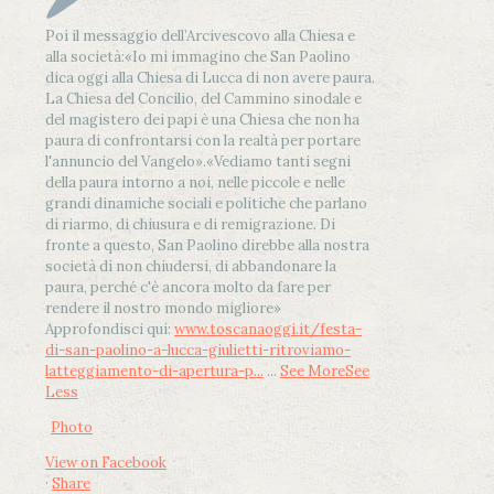
Poi il messaggio dell’Arcivescovo alla Chiesa e
alla società:
«Io mi immagino che San Paolino
dica oggi alla Chiesa di Lucca di non avere paura.
La Chiesa del Concilio, del Cammino sinodale e
del magistero dei papi è una Chiesa che non ha
paura di confrontarsi con la realtà per portare
l'annuncio del Vangelo»
.
«Vediamo tanti segni
della paura intorno a noi, nelle piccole e nelle
grandi dinamiche sociali e politiche che parlano
di riarmo, di chiusura e di remigrazione. Di
fronte a questo, San Paolino direbbe alla nostra
società di non chiudersi, di abbandonare la
paura, perché c'è ancora molto da fare per
rendere il nostro mondo migliore»
Approfondisci qui:
www.toscanaoggi.it/festa-
di-san-paolino-a-lucca-giulietti-ritroviamo-
latteggiamento-di-apertura-p...
...
See More
See
Less
Photo
View on Facebook
·
Share