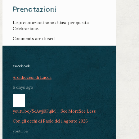
Prenotazioni
Le prenotazioni sono chiuse per questa
Celebrazione.
Comments are closed.
Facebook
Arcidiocesi di Lucca
6 days ago
youtu.be/5cAwjj0FujM
...
See More
See Less
Con gli occhi di Paolo del 1 Agosto 2026
youtu.be