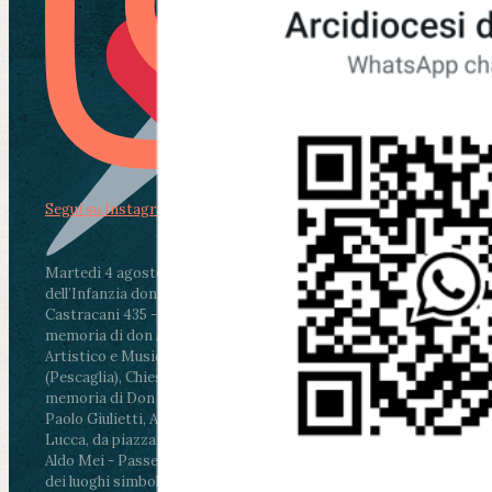
Segui su Instagram
Martedì 4 agosto2026
ore 11:30 - Lucca, Scuola
dell’Infanzia don Aldo Mei - Viale Castruccio
Castracani 435 - Inaugurazione murales in
memoria di don Aldo Mei curato dal Liceo
Artistico e Musicale “Passaglia”
.
ore 18 - Fiano
(Pescaglia), Chiesa parrocchiale - Messa in
memoria di Don Aldo Mei celebrata da mons.
Paolo Giulietti, Arcivescovo di Lucca
.
ore 20.30 -
Lucca, da piazza San Michele al Cippo di don
Aldo Mei - Passeggiata della Memoria in alcuni
dei luoghi simbolo della città. Ritrovo alle ore