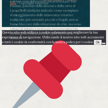
solenne concelebrazione eucaristica per San
Info
- Copyright reserved
Paolino, patrono della diocesi e della città di
Lucca.
Nell’omelia ha indicato come esemplare
«l’atteggiamento delle minoranze creative:
realtà che, pur essendo piccole e fragili, non si
fanno bloccare dalla situazione di crisi, ma sono
capaci di intuire e praticare percorsi nuovi da
Questo sito web utilizza i cookie solamente per migliorare la tua
cui sorgono realtà diverse e per certi versi
esperienza di navigazione. Utilizzando il nostro sito web acconsenti
inedite».
a tutti i cookie in conformità con la nostra policy per i cookie.
Ok