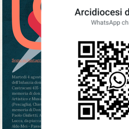
Segui su Instagram
Martedì 4 agosto2026
ore 11:30 - Lucca, Scuola
dell’Infanzia don Aldo Mei - Viale Castruccio
Castracani 435 - Inaugurazione murales in
memoria di don Aldo Mei curato dal Liceo
Artistico e Musicale “Passaglia”
.
ore 18 - Fiano
(Pescaglia), Chiesa parrocchiale - Messa in
memoria di Don Aldo Mei celebrata da mons.
Paolo Giulietti, Arcivescovo di Lucca
.
ore 20.30 -
Lucca, da piazza San Michele al Cippo di don
Aldo Mei - Passeggiata della Memoria in alcuni