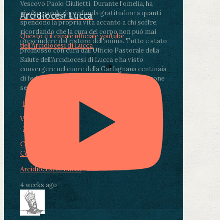
Vescovo Paolo Giulietti. Durante l'omelia, ha
rivolto parole di profonda gratitudine a quanti
Arcidiocesi Lucca
spendono la propria vita accanto a chi soffre,
ricordando che la cura del corpo non può mai
Questo è il canale ufficiale youtube
prescindere dal ristoro dell'anima.
.
Tutto è stato
dell'Arcidiocesi di Lucca
promosso con cura dall'Ufficio Pastorale della
Salute dell'Arcidiocesi di Lucca e ha visto
convergere nel cuore della Garfagnana centinaia
di fedeli, operatori sanitari, volontari e persone
segnate dalla malattia.
...
See More
See Less
Photo
View on Facebook
·
Share
Condividi su Facebook
Condividi su Twitter
Condividi su LinkedIn
Condividi via email
Arcidiocesi di Lucca
4 weeks ago