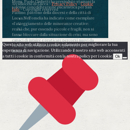
Mons. Paolo Giulietti ha presieduto stamani la
Arcidiocesi di Lucca -
Privacy Policy
-
Cookie
solenne concelebrazione eucaristica per San
Info
- Copyright reserved
Paolino, patrono della diocesi e della città di
Lucca.
Nell’omelia ha indicato come esemplare
«l’atteggiamento delle minoranze creative:
realtà che, pur essendo piccole e fragili, non si
fanno bloccare dalla situazione di crisi, ma sono
capaci di intuire e praticare percorsi nuovi da
Questo sito web utilizza i cookie solamente per migliorare la tua
cui sorgono realtà diverse e per certi versi
esperienza di navigazione. Utilizzando il nostro sito web acconsenti
inedite».
a tutti i cookie in conformità con la nostra policy per i cookie.
Ok