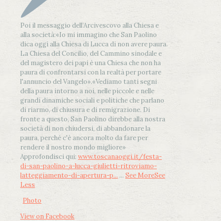
Poi il messaggio dell’Arcivescovo alla Chiesa e
alla società:
«Io mi immagino che San Paolino
dica oggi alla Chiesa di Lucca di non avere paura.
La Chiesa del Concilio, del Cammino sinodale e
del magistero dei papi è una Chiesa che non ha
paura di confrontarsi con la realtà per portare
l'annuncio del Vangelo»
.
«Vediamo tanti segni
della paura intorno a noi, nelle piccole e nelle
grandi dinamiche sociali e politiche che parlano
di riarmo, di chiusura e di remigrazione. Di
fronte a questo, San Paolino direbbe alla nostra
società di non chiudersi, di abbandonare la
paura, perché c'è ancora molto da fare per
rendere il nostro mondo migliore»
Approfondisci qui:
www.toscanaoggi.it/festa-
di-san-paolino-a-lucca-giulietti-ritroviamo-
latteggiamento-di-apertura-p...
...
See More
See
Less
Photo
View on Facebook