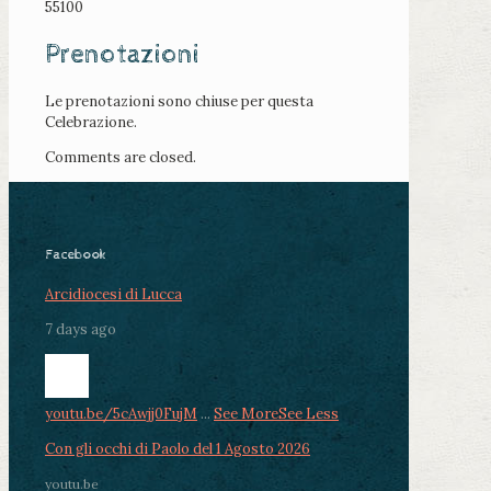
55100
Prenotazioni
Le prenotazioni sono chiuse per questa
Celebrazione.
Comments are closed.
Facebook
Arcidiocesi di Lucca
7 days ago
youtu.be/5cAwjj0FujM
...
See More
See Less
Con gli occhi di Paolo del 1 Agosto 2026
youtu.be