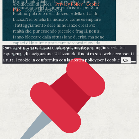
Mons. Paolo Giulietti ha presieduto stamani la
Arcidiocesi di Lucca -
Privacy Policy
-
Cookie
solenne concelebrazione eucaristica per San
Info
- Copyright reserved
Paolino, patrono della diocesi e della città di
Lucca.
Nell’omelia ha indicato come esemplare
«l’atteggiamento delle minoranze creative:
realtà che, pur essendo piccole e fragili, non si
fanno bloccare dalla situazione di crisi, ma sono
capaci di intuire e praticare percorsi nuovi da
Questo sito web utilizza i cookie solamente per migliorare la tua
cui sorgono realtà diverse e per certi versi
esperienza di navigazione. Utilizzando il nostro sito web acconsenti
inedite».
a tutti i cookie in conformità con la nostra policy per i cookie.
Ok