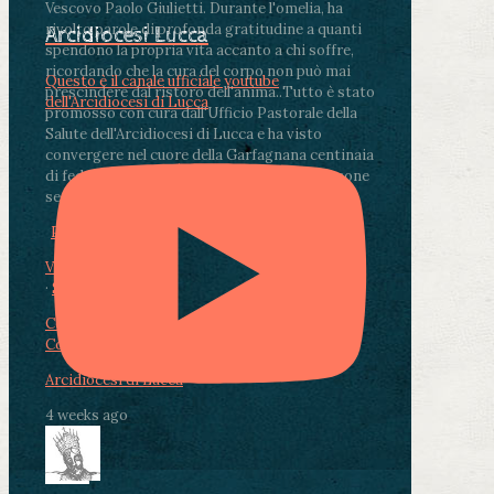
Vescovo Paolo Giulietti. Durante l'omelia, ha
rivolto parole di profonda gratitudine a quanti
Arcidiocesi Lucca
spendono la propria vita accanto a chi soffre,
ricordando che la cura del corpo non può mai
Questo è il canale ufficiale youtube
prescindere dal ristoro dell'anima.
.
Tutto è stato
dell'Arcidiocesi di Lucca
promosso con cura dall'Ufficio Pastorale della
Salute dell'Arcidiocesi di Lucca e ha visto
convergere nel cuore della Garfagnana centinaia
di fedeli, operatori sanitari, volontari e persone
segnate dalla malattia.
...
See More
See Less
Photo
View on Facebook
·
Share
Condividi su Facebook
Condividi su Twitter
Condividi su LinkedIn
Condividi via email
Arcidiocesi di Lucca
4 weeks ago