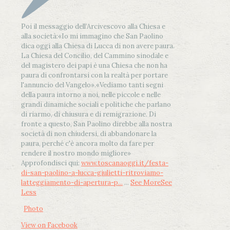
Poi il messaggio dell’Arcivescovo alla Chiesa e
alla società:
«Io mi immagino che San Paolino
dica oggi alla Chiesa di Lucca di non avere paura.
La Chiesa del Concilio, del Cammino sinodale e
del magistero dei papi è una Chiesa che non ha
paura di confrontarsi con la realtà per portare
l'annuncio del Vangelo»
.
«Vediamo tanti segni
della paura intorno a noi, nelle piccole e nelle
grandi dinamiche sociali e politiche che parlano
di riarmo, di chiusura e di remigrazione. Di
fronte a questo, San Paolino direbbe alla nostra
società di non chiudersi, di abbandonare la
paura, perché c'è ancora molto da fare per
rendere il nostro mondo migliore»
Approfondisci qui:
www.toscanaoggi.it/festa-
di-san-paolino-a-lucca-giulietti-ritroviamo-
latteggiamento-di-apertura-p...
...
See More
See
Less
Photo
View on Facebook