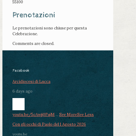
55100
Prenotazioni
Le prenotazioni sono chiuse per questa
Celebrazione.
Comments are closed.
Facebook
Arcidiocesi di Lucca
6 days ago
youtu.be/5cAwjj0FujM
...
See More
See Less
Con gli occhi di Paolo del 1 Agosto 2026
youtu.be