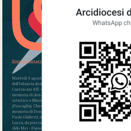
Segui su Instagram
Martedì 4 agosto2026
ore 11:30 - Lucca, Scuola
dell’Infanzia don Aldo Mei - Viale Castruccio
Castracani 435 - Inaugurazione murales in
memoria di don Aldo Mei curato dal Liceo
Artistico e Musicale “Passaglia”
.
ore 18 - Fiano
(Pescaglia), Chiesa parrocchiale - Messa in
memoria di Don Aldo Mei celebrata da mons.
Paolo Giulietti, Arcivescovo di Lucca
.
ore 20.30 -
Lucca, da piazza San Michele al Cippo di don
Aldo Mei - Passeggiata della Memoria in alcuni