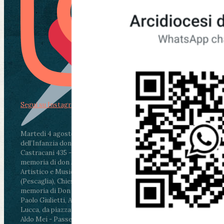
Segui su Instagram
Martedì 4 agosto2026
ore 11:30 - Lucca, Scuola
dell’Infanzia don Aldo Mei - Viale Castruccio
Castracani 435 - Inaugurazione murales in
memoria di don Aldo Mei curato dal Liceo
Artistico e Musicale “Passaglia”
.
ore 18 - Fiano
(Pescaglia), Chiesa parrocchiale - Messa in
memoria di Don Aldo Mei celebrata da mons.
Paolo Giulietti, Arcivescovo di Lucca
.
ore 20.30 -
Lucca, da piazza San Michele al Cippo di don
Aldo Mei - Passeggiata della Memoria in alcuni