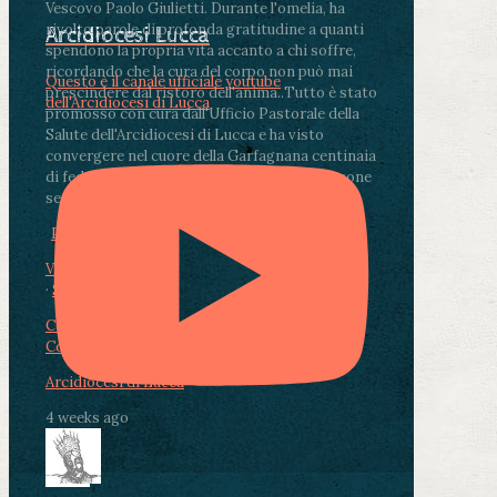
Vescovo Paolo Giulietti. Durante l'omelia, ha
rivolto parole di profonda gratitudine a quanti
Arcidiocesi Lucca
spendono la propria vita accanto a chi soffre,
ricordando che la cura del corpo non può mai
Questo è il canale ufficiale youtube
prescindere dal ristoro dell'anima.
.
Tutto è stato
dell'Arcidiocesi di Lucca
promosso con cura dall'Ufficio Pastorale della
Salute dell'Arcidiocesi di Lucca e ha visto
convergere nel cuore della Garfagnana centinaia
di fedeli, operatori sanitari, volontari e persone
segnate dalla malattia.
...
See More
See Less
Photo
View on Facebook
·
Share
Condividi su Facebook
Condividi su Twitter
Condividi su LinkedIn
Condividi via email
Arcidiocesi di Lucca
4 weeks ago