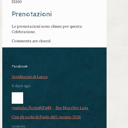
55100
Prenotazioni
Le prenotazioni sono chiuse per questa
Celebrazione.
Comments are closed.
Facebook
Arcidiocesi di Lucca
6 days ago
youtu.be/5cAwjj0FujM
...
See More
See Less
Con gli occhi di Paolo del 1 Agosto 2026
youtu.be