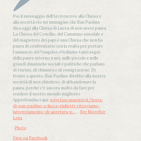
Poi il messaggio dell’Arcivescovo alla Chiesa e
alla società:
«Io mi immagino che San Paolino
dica oggi alla Chiesa di Lucca di non avere paura.
La Chiesa del Concilio, del Cammino sinodale e
del magistero dei papi è una Chiesa che non ha
paura di confrontarsi con la realtà per portare
l'annuncio del Vangelo»
.
«Vediamo tanti segni
della paura intorno a noi, nelle piccole e nelle
grandi dinamiche sociali e politiche che parlano
di riarmo, di chiusura e di remigrazione. Di
fronte a questo, San Paolino direbbe alla nostra
società di non chiudersi, di abbandonare la
paura, perché c'è ancora molto da fare per
rendere il nostro mondo migliore»
Approfondisci qui:
www.toscanaoggi.it/festa-
di-san-paolino-a-lucca-giulietti-ritroviamo-
latteggiamento-di-apertura-p...
...
See More
See
Less
Photo
View on Facebook