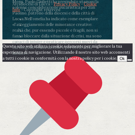
Mons. Paolo Giulietti ha presieduto stamani la
Arcidiocesi di Lucca -
Privacy Policy
-
Cookie
solenne concelebrazione eucaristica per San
Info
- Copyright reserved
Paolino, patrono della diocesi e della città di
Lucca.
Nell’omelia ha indicato come esemplare
«l’atteggiamento delle minoranze creative:
realtà che, pur essendo piccole e fragili, non si
fanno bloccare dalla situazione di crisi, ma sono
capaci di intuire e praticare percorsi nuovi da
Questo sito web utilizza i cookie solamente per migliorare la tua
cui sorgono realtà diverse e per certi versi
esperienza di navigazione. Utilizzando il nostro sito web acconsenti
inedite».
a tutti i cookie in conformità con la nostra policy per i cookie.
Ok