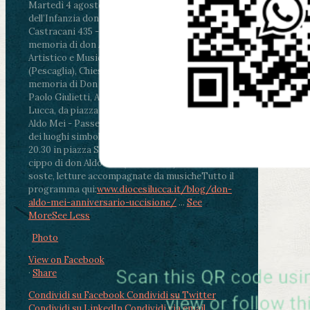
Martedì 4 agosto2026
ore 11:30 - Lucca, Scuola
dell’Infanzia don Aldo Mei - Viale Castruccio
Castracani 435 - Inaugurazione murales in
memoria di don Aldo Mei curato dal Liceo
Artistico e Musicale “Passaglia”
.
ore 18 - Fiano
(Pescaglia), Chiesa parrocchiale - Messa in
memoria di Don Aldo Mei celebrata da mons.
Paolo Giulietti, Arcivescovo di Lucca
.
ore 20.30 -
Lucca, da piazza San Michele al Cippo di don
Aldo Mei - Passeggiata della Memoria in alcuni
dei luoghi simbolo della città. Ritrovo alle ore
20.30 in piazza San Michele con conclusione al
cippo di don Aldo Mei (Porta Elisa). Durante le
soste, letture accompagnate da musiche
Tutto il
programma qui:
www.diocesilucca.it/blog/don-
aldo-mei-anniversario-uccisione/
...
See
More
See Less
Photo
View on Facebook
·
Share
Condividi su Facebook
Condividi su Twitter
Condividi su LinkedIn
Condividi via email