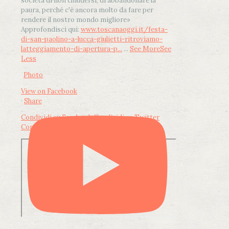
società di non chiudersi, di abbandonare la
paura, perché c'è ancora molto da fare per
rendere il nostro mondo migliore»
Approfondisci qui:
www.toscanaoggi.it/festa-
di-san-paolino-a-lucca-giulietti-ritroviamo-
latteggiamento-di-apertura-p...
...
See More
See
Less
Photo
View on Facebook
·
Share
Condividi su Facebook
Condividi su Twitter
Condividi su LinkedIn
Condividi via email