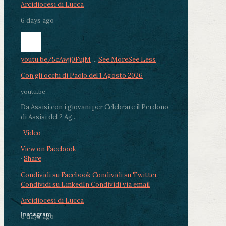
Arcidiocesi di Lucca
6 days ago
youtu.be/5cAwjj0FujM
...
See More
See Less
Con gli occhi di Paolo del 1 Agosto 2026
youtu.be
Da Assisi con i giovani per Celebrare il Perdono
di Assisi del 2 Ag...
Video
View on Facebook
·
Share
Condividi su Facebook
Condividi su Twitter
Condividi su LinkedIn
Condividi via email
Arcidiocesi di Lucca
Instagram
6 days ago