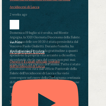
Arcidiocesi di Lucca
2 weeks ago
Domenica 19 luglio si è svolta, sul Monte
Argegna, la XXII Giornata Diocesana della Salute.
.
La Messa delle ore 10:30 è stata presieduta dal
YouTube
Vescovo Paolo Giulietti. Durante l'omelia, ha
rivolto parole di profonda gratitudine a quanti
Arcidiocesi Lucca
spendono la propria vita accanto a chi soffre,
ricordando che la cura del corpo non può mai
Questo è il canale ufficiale youtube
prescindere dal ristoro dell'anima.
.
Tutto è stato
dell'Arcidiocesi di Lucca
promosso con cura dall'Ufficio Pastorale della
Salute dell'Arcidiocesi di Lucca e ha visto
convergere nel cuore della Garfagnana centinaia
di fedeli, operatori sanitari, volontari e persone
segnate dalla malattia.
...
See More
See Less
Photo
View on Facebook