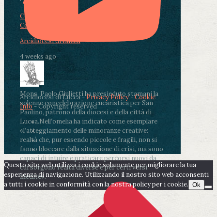
·
Share
Condividi su Facebook
Condividi su Twitter
Condividi su LinkedIn
Condividi via email
Arcidiocesi di Lucca
4 weeks ago
Mons. Paolo Giulietti ha presieduto stamani la
Arcidiocesi di Lucca -
Privacy Policy
-
Cookie
solenne concelebrazione eucaristica per San
Info
- Copyright reserved
Paolino, patrono della diocesi e della città di
Lucca.
Nell’omelia ha indicato come esemplare
«l’atteggiamento delle minoranze creative:
realtà che, pur essendo piccole e fragili, non si
fanno bloccare dalla situazione di crisi, ma sono
capaci di intuire e praticare percorsi nuovi da
Questo sito web utilizza i cookie solamente per migliorare la tua
cui sorgono realtà diverse e per certi versi
esperienza di navigazione. Utilizzando il nostro sito web acconsenti
inedite».
a tutti i cookie in conformità con la nostra policy per i cookie.
Ok