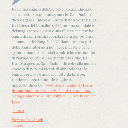
Poi il messaggio dell’Arcivescovo alla Chiesa e
alla società:
«Io mi immagino che San Paolino
dica oggi alla Chiesa di Lucca di non avere paura.
La Chiesa del Concilio, del Cammino sinodale e
del magistero dei papi è una Chiesa che non ha
paura di confrontarsi con la realtà per portare
l'annuncio del Vangelo»
.
«Vediamo tanti segni
della paura intorno a noi, nelle piccole e nelle
grandi dinamiche sociali e politiche che parlano
di riarmo, di chiusura e di remigrazione. Di
fronte a questo, San Paolino direbbe alla nostra
società di non chiudersi, di abbandonare la
paura, perché c'è ancora molto da fare per
rendere il nostro mondo migliore»
Approfondisci qui:
www.toscanaoggi.it/festa-
di-san-paolino-a-lucca-giulietti-ritroviamo-
latteggiamento-di-apertura-p...
...
See More
See
Less
Photo
View on Facebook
·
Share