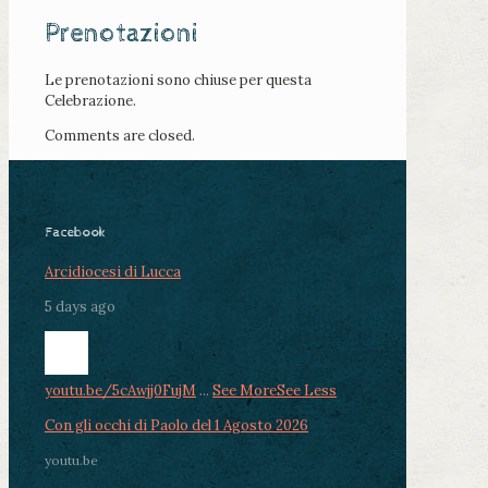
Prenotazioni
Le prenotazioni sono chiuse per questa
Celebrazione.
Comments are closed.
Facebook
Arcidiocesi di Lucca
5 days ago
youtu.be/5cAwjj0FujM
...
See More
See Less
Con gli occhi di Paolo del 1 Agosto 2026
youtu.be