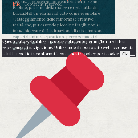
solenne concelebrazione eucaristica per San
Info
- Copyright reserved
Paolino, patrono della diocesi e della città di
Lucca.
Nell’omelia ha indicato come esemplare
«l’atteggiamento delle minoranze creative:
realtà che, pur essendo piccole e fragili, non si
fanno bloccare dalla situazione di crisi, ma sono
capaci di intuire e praticare percorsi nuovi da
Questo sito web utilizza i cookie solamente per migliorare la tua
cui sorgono realtà diverse e per certi versi
esperienza di navigazione. Utilizzando il nostro sito web acconsenti
inedite».
a tutti i cookie in conformità con la nostra policy per i cookie.
Ok