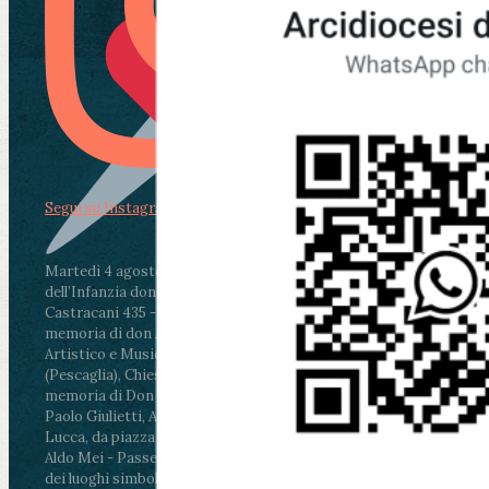
Segui su Instagram
Martedì 4 agosto2026
ore 11:30 - Lucca, Scuola
dell’Infanzia don Aldo Mei - Viale Castruccio
Castracani 435 - Inaugurazione murales in
memoria di don Aldo Mei curato dal Liceo
Artistico e Musicale “Passaglia”
.
ore 18 - Fiano
(Pescaglia), Chiesa parrocchiale - Messa in
memoria di Don Aldo Mei celebrata da mons.
Paolo Giulietti, Arcivescovo di Lucca
.
ore 20.30 -
Lucca, da piazza San Michele al Cippo di don
Aldo Mei - Passeggiata della Memoria in alcuni
dei luoghi simbolo della città. Ritrovo alle ore