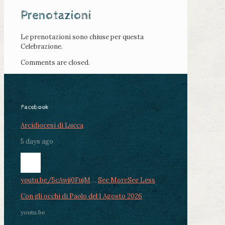
Prenotazioni
Le prenotazioni sono chiuse per questa
Celebrazione.
Comments are closed.
Facebook
Arcidiocesi di Lucca
5 days ago
youtu.be/5cAwjj0FujM
...
See More
See Less
Con gli occhi di Paolo del 1 Agosto 2026
youtu.be