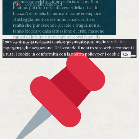
solenne concelebrazione eucaristica per San
Info
- Copyright reserved
Paolino, patrono della diocesi e della città di
Lucca.
Nell’omelia ha indicato come esemplare
«l’atteggiamento delle minoranze creative:
realtà che, pur essendo piccole e fragili, non si
fanno bloccare dalla situazione di crisi, ma sono
capaci di intuire e praticare percorsi nuovi da
Questo sito web utilizza i cookie solamente per migliorare la tua
cui sorgono realtà diverse e per certi versi
esperienza di navigazione. Utilizzando il nostro sito web acconsenti
inedite».
a tutti i cookie in conformità con la nostra policy per i cookie.
Ok