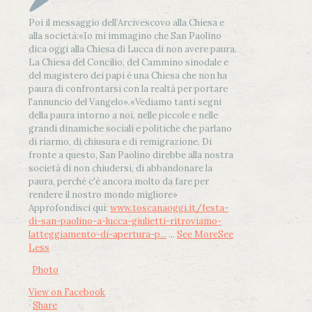
Poi il messaggio dell’Arcivescovo alla Chiesa e
alla società:
«Io mi immagino che San Paolino
dica oggi alla Chiesa di Lucca di non avere paura.
La Chiesa del Concilio, del Cammino sinodale e
del magistero dei papi è una Chiesa che non ha
paura di confrontarsi con la realtà per portare
l'annuncio del Vangelo»
.
«Vediamo tanti segni
della paura intorno a noi, nelle piccole e nelle
grandi dinamiche sociali e politiche che parlano
di riarmo, di chiusura e di remigrazione. Di
fronte a questo, San Paolino direbbe alla nostra
società di non chiudersi, di abbandonare la
paura, perché c'è ancora molto da fare per
rendere il nostro mondo migliore»
Approfondisci qui:
www.toscanaoggi.it/festa-
di-san-paolino-a-lucca-giulietti-ritroviamo-
latteggiamento-di-apertura-p...
...
See More
See
Less
Photo
View on Facebook
·
Share