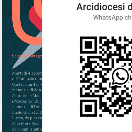
Segui su Instagram
Martedì 4 agosto2026
ore 11:30 - Lucca, Scuola
dell’Infanzia don Aldo Mei - Viale Castruccio
Castracani 435 - Inaugurazione murales in
memoria di don Aldo Mei curato dal Liceo
Artistico e Musicale “Passaglia”
.
ore 18 - Fiano
(Pescaglia), Chiesa parrocchiale - Messa in
memoria di Don Aldo Mei celebrata da mons.
Paolo Giulietti, Arcivescovo di Lucca
.
ore 20.30 -
Lucca, da piazza San Michele al Cippo di don
Aldo Mei - Passeggiata della Memoria in alcuni
dei luoghi simbolo della città. Ritrovo alle ore