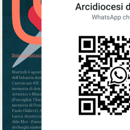
Segui su Instagram
Martedì 4 agosto2026
ore 11:30 - Lucca, Scuola
dell’Infanzia don Aldo Mei - Viale Castruccio
Castracani 435 - Inaugurazione murales in
memoria di don Aldo Mei curato dal Liceo
Artistico e Musicale “Passaglia”
.
ore 18 - Fiano
(Pescaglia), Chiesa parrocchiale - Messa in
memoria di Don Aldo Mei celebrata da mons.
Paolo Giulietti, Arcivescovo di Lucca
.
ore 20.30 -
Lucca, da piazza San Michele al Cippo di don
Aldo Mei - Passeggiata della Memoria in alcuni
dei luoghi simbolo della città. Ritrovo alle ore