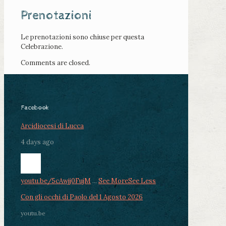
Prenotazioni
Le prenotazioni sono chiuse per questa
Celebrazione.
Comments are closed.
Facebook
Arcidiocesi di Lucca
4 days ago
youtu.be/5cAwjj0FujM
...
See More
See Less
Con gli occhi di Paolo del 1 Agosto 2026
youtu.be