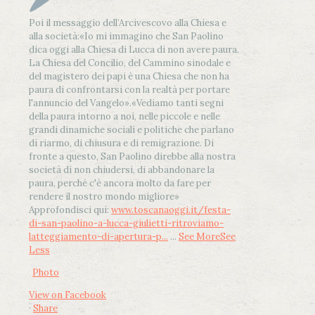
Poi il messaggio dell’Arcivescovo alla Chiesa e
alla società:
«Io mi immagino che San Paolino
dica oggi alla Chiesa di Lucca di non avere paura.
La Chiesa del Concilio, del Cammino sinodale e
del magistero dei papi è una Chiesa che non ha
paura di confrontarsi con la realtà per portare
l'annuncio del Vangelo»
.
«Vediamo tanti segni
della paura intorno a noi, nelle piccole e nelle
grandi dinamiche sociali e politiche che parlano
di riarmo, di chiusura e di remigrazione. Di
fronte a questo, San Paolino direbbe alla nostra
società di non chiudersi, di abbandonare la
paura, perché c'è ancora molto da fare per
rendere il nostro mondo migliore»
Approfondisci qui:
www.toscanaoggi.it/festa-
di-san-paolino-a-lucca-giulietti-ritroviamo-
latteggiamento-di-apertura-p...
...
See More
See
Less
Photo
View on Facebook
·
Share