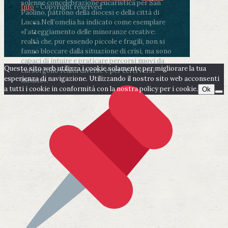
solenne concelebrazione eucaristica per San
Info
- Copyright reserved
Paolino, patrono della diocesi e della città di
Lucca.
Nell’omelia ha indicato come esemplare
«l’atteggiamento delle minoranze creative:
realtà che, pur essendo piccole e fragili, non si
fanno bloccare dalla situazione di crisi, ma sono
capaci di intuire e praticare percorsi nuovi da
Questo sito web utilizza i cookie solamente per migliorare la tua
cui sorgono realtà diverse e per certi versi
esperienza di navigazione. Utilizzando il nostro sito web acconsenti
inedite».
a tutti i cookie in conformità con la nostra policy per i cookie.
Ok